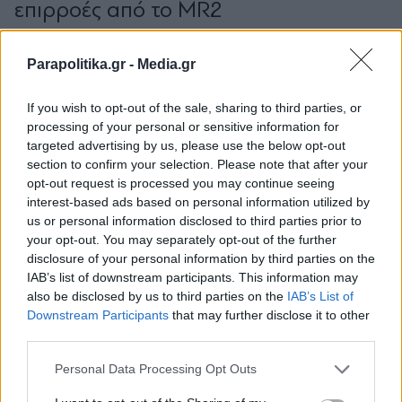
επιρροές από το MR2
Parapolitika.gr -
Media.gr
If you wish to opt-out of the sale, sharing to third parties, or
processing of your personal or sensitive information for
targeted advertising by us, please use the below opt-out
section to confirm your selection. Please note that after your
opt-out request is processed you may continue seeing
interest-based ads based on personal information utilized by
us or personal information disclosed to third parties prior to
your opt-out. You may separately opt-out of the further
disclosure of your personal information by third parties on the
IAB’s list of downstream participants. This information may
also be disclosed by us to third parties on the
IAB’s List of
Εγγραφή στο newsletter
27.03.2026 17:37
Downstream Participants
that may further disclose it to other
PARAPOLITIKA NEWSROOM
third parties.
VIDEO: Αυτό είναι το D-SUV που η
Personal Data Processing Opt Outs
άνεσή του είναι σε πολύ υψηλό