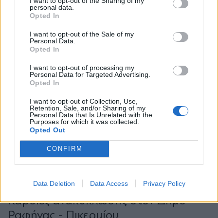
I want to opt-out of the Sharing of my
επίπεδο
personal data.
*
Opted In
Αποδέχομαι τους
όρους χρήσης
και την πολιτική απορρήτου
I want to opt-out of the Sale of my
Personal Data.
Opted In
Εγγραφή
I want to opt-out of processing my
Personal Data for Targeted Advertising.
Opted In
X
I want to opt-out of Collection, Use,
Retention, Sale, and/or Sharing of my
Personal Data that Is Unrelated with the
Purposes for which it was collected.
Opted Out
CONFIRM
27.03.2026 16:08
Data Deletion
Data Access
Privacy Policy
PARAPOLITIKA NEWSROOM
Καρδιές ανακύκλωσης στον Δήμο
Ραφήνας - Πικερμίου