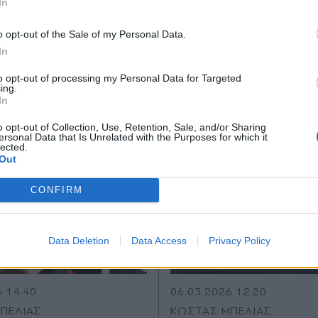
In
6 17:44
06.03.2026 17:42
*
o opt-out of the Sale of my Personal Data.
Αποδέχομαι τους
όρους χρήσης
TIKA NEWSROOM
PARAPOLITIKA NEWSROO
In
ισχύει για τα όρια
Ο Martin Sander
και την πολιτική απορρήτου
to opt-out of processing my Personal Data for Targeted
ας εντός πόλης
(Volkswagen) μιλά 
ing.
Εγγραφή
In
επόμενη γενιά του 
o opt-out of Collection, Use, Retention, Sale, and/or Sharing
ersonal Data that Is Unrelated with the Purposes for which it
lected.
X
Out
CONFIRM
Data Deletion
Data Access
Privacy Policy
6 14:40
06.03.2026 12:20
ΠΕΛΙΑΣ
ΚΩΣΤΑΣ ΜΠΕΛΙΑΣ