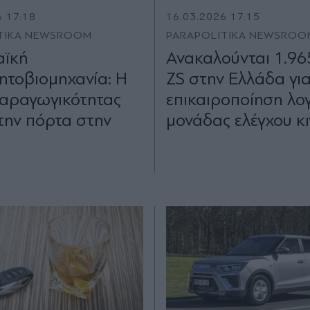
6 17:18
16.03.2026 17:15
TIKA NEWSROOM
PARAPOLITIKA NEWSROO
ϊκή
Ανακαλούνται 1.9
ητοβιομηχανία: Η
ZS στην Ελλάδα γι
παραγωγικότητας
επικαιροποίηση λο
 την πόρτα στην
μονάδας ελέγχου κ