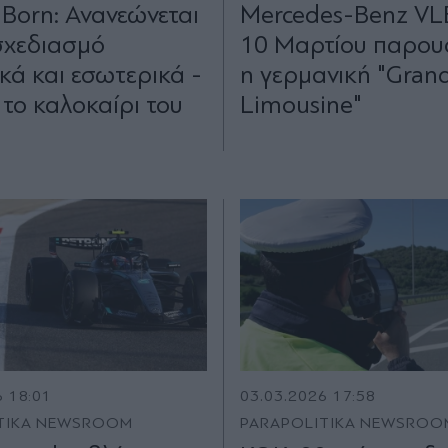
Born: Ανανεώνεται
Mercedes-Benz VLE
σχεδιασμό
10 Μαρτίου παρουσ
κά και εσωτερικά -
η γερμανική "Gran
 το καλοκαίρι του
Limousine"
6 18:01
03.03.2026 17:58
TIKA NEWSROOM
PARAPOLITIKA NEWSROO