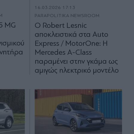
16.03.2026 17:13
M
PARAPOLITIKA NEWSROOM
65 MG
Ο Robert Lesnic
α
αποκλειστικά στα Auto
γισμικού
Express / MotorOne: Η
ινητήρα
Mercedes A-Class
παραμένει στην γκάμα ως
αμιγώς ηλεκτρικό μοντέλο