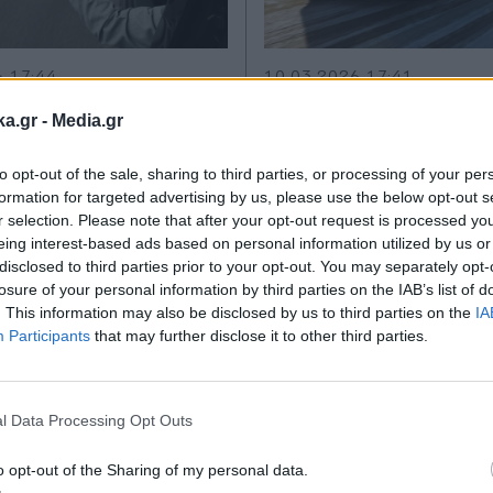
6 17:44
10.03.2026 17:41
TIKA NEWSROOM
PARAPOLITIKA NEWSROO
ka.gr -
Media.gr
όστιμο έως και
Νέο Dacia Striker: 
ρώ για ρίψη
τον Ιούνιο του 2026
to opt-out of the sale, sharing to third parties, or processing of your per
formation for targeted advertising by us, please use the below opt-out s
μμάτων στο δρόμο
κάτω από 25.000 
r selection. Please note that after your opt-out request is processed y
eing interest-based ads based on personal information utilized by us or
disclosed to third parties prior to your opt-out. You may separately opt-
losure of your personal information by third parties on the IAB’s list of
. This information may also be disclosed by us to third parties on the
IA
Participants
that may further disclose it to other third parties.
Εγγραφή στο
newsletter
l Data Processing Opt Outs
o opt-out of the Sharing of my personal data.