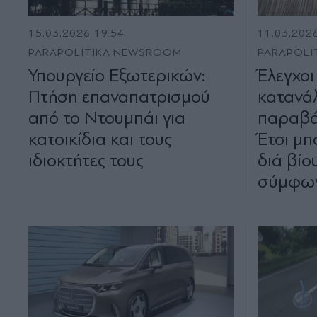
15.03.2026 19:54
11.03.202
PARAPOLITIKA NEWSROOM
PARAPOLI
Υπουργείο Εξωτερικών:
Έλεγχοι
Πτήση επαναπατρισμού
κατανά
από το Ντουμπάι για
παραβάσ
κατοικίδια και τους
Έτσι μπ
ιδιοκτήτες τους
διά βίο
σύμφων