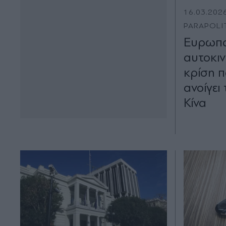
16.03.202
PARAPOLI
Ευρωπα
αυτοκιν
κρίση 
ανοίγει
Κίνα