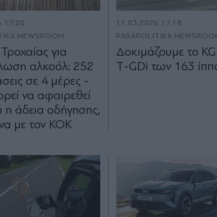
6 17:20
11.03.2026 17:18
TIKA NEWSROOM
PARAPOLITIKA NEWSROO
 Τροχαίας για
Δοκιμάζουμε το KG
λωση αλκοόλ: 252
Τ-GDi των 163 ίπ
εις σε 4 μέρες -
ορεί να αφαιρεθεί
υ η άδεια οδήγησης,
α με τον ΚΟΚ