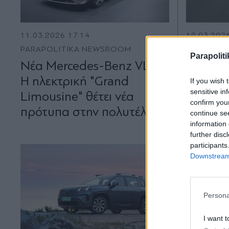
11.03.2026 17:14
10.03.202
PARAPOLITIKA NEWSROOM
PARAPOLI
Parapoliti
Νέα Mercedes-Benz VLE:
ΚΟΚ: Πρ
Η ηλεκτρική "Grand
350 ευ
If you wish 
sensitive in
Limousine" θέτει νέα
απορρι
confirm you
πρότυπα στην πολυτέλεια
continue se
information 
further disc
participants
Downstream 
Persona
I want t