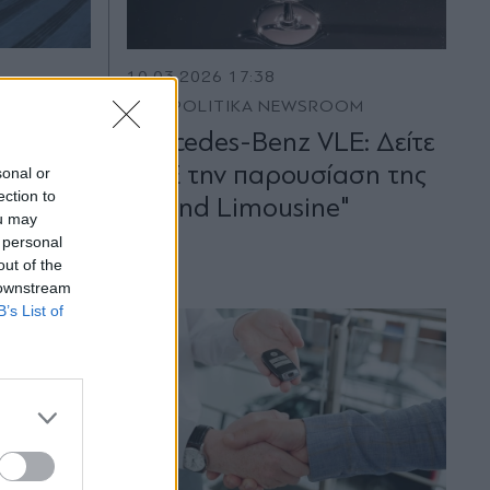
10.03.2026 17:38
M
PARAPOLITIKA NEWSROOM
Έρχεται
Mercedes-Benz VLE: Δείτε
 με τιμή
LIVE την παρουσίαση της
sonal or
ection to
ευρώ
"Grand Limousine"
ou may
 personal
out of the
 downstream
B’s List of