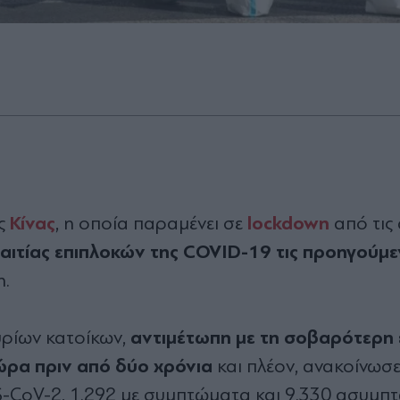
Κίνας
lockdown
ης
, η οποία παραμένει σε
από τις
αιτίας επιπλοκών της COVID-19 τις προηγούμε
η.
αντιμέτωπη με τη σοβαρότερη
υρίων κατοίκων,
ώρα πριν από δύο χρόνια
και πλέον, ανακοίνωσε
-CoV-2, 1.292 με συμπτώματα και 9.330 ασυμπτ