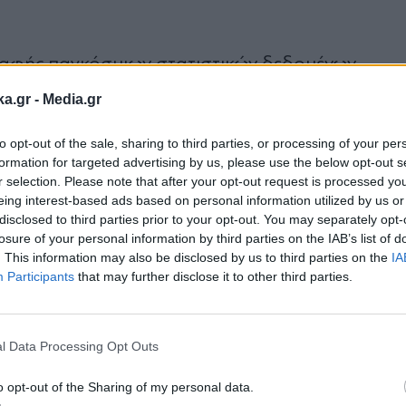
γραφής παγκόσμιων στατιστικών δεδομένων
τίου του 2022 στη Κίνα σημειώθηκε αύξηση τω
ka.gr -
Media.gr
υ μήνα καταγράφηκαν πάνω από 1.000 κρούσμα
to opt-out of the sale, sharing to third parties, or processing of your per
τα οποία με το πέρασμα των ημερών αυξάνοντα
formation for targeted advertising by us, please use the below opt-out s
α εφαρμοστεί lockdown στη Σαγκάη για την ανα
r selection. Please note that after your opt-out request is processed y
eing interest-based ads based on personal information utilized by us or
disclosed to third parties prior to your opt-out. You may separately opt-
losure of your personal information by third parties on the IAB’s list of
. This information may also be disclosed by us to third parties on the
IA
ση αυτή ένα τόσο αυστηρό lockdown;
Participants
that may further disclose it to other third parties.
Εγγραφή στο
ρούσε να δοθεί είναι πως ο λόγος που οι κινεζ
newsletter
μετάλλαξης Omicron 2
τη διασπορά της
. Στην Κί
l Data Processing Opt Outs
 κάλυψης με πάνω από το 88% του πληθυσμού να
o opt-out of the Sharing of my personal data.
ο
εμβολιασμός
έγινε με τα κινεζικά εμβό
, διότι