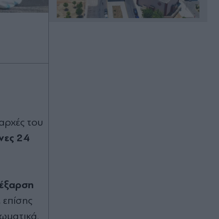
Πριν 14 λεπτά
Φωτιά σε αγροτοδασική έκταση
στο Αριοχώρι Μεσσηνίας:
Επιχειρούν επίγειες και εναέριες
δυνάμεις, σηκώθηκαν δύο
αεροσκάφη
Πριν 22 λεπτά
 αρχές του
Δήμος Αθηναίων: Εντατικοί έλεγχοι
για τα παράνομα
νες 24
τραπεζοκαθίσματα -
Απομακρύνθηκαν πάνω από 240
καρέκλες, τραπέζια, καναπέδες κ.ά.
(Εικόνες)
 έξαρση
Πριν 22 λεπτά
 επίσης
Δημήτρης Αλεξάνδρου: "Πόσο πιο
πάνω απ' την πίστα το θες!" -
ωματικά.