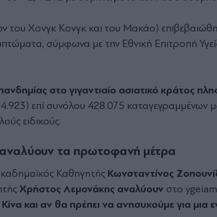
ων του Χονγκ Κονγκ και του Μακάο) επιβεβαιώθ
υμπτώματα, σύμφωνα με την Εθνική Επιτροπή Υγεί
ανδημίας στο γιγαντιαίο ασιατικό κράτος πλησ
ς 4.923) επί συνόλου 428.075 καταγεγραμμένων 
ούς ειδικούς.
οί αναλύουν τα πρωτοφανή μέτρα
Κωνσταντίνος Ζοπουνί
 Ακαδημαϊκός Καθηγητής
Χρήστος Λεμονάκης
αναλύουν
ητής
στο ygeiam
 Κίνα και αν θα πρέπει να ανησυχούμε για μια 