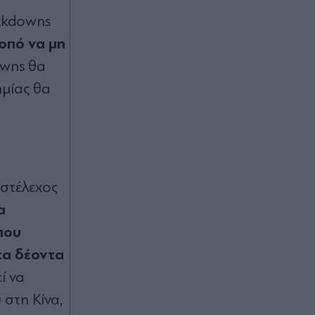
ockdowns
κοπό να μη
owns θα
ημίας θα
 στέλεχος
α
που
τα δέοντα
ί να
 στη Κίνα,