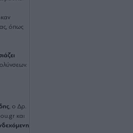
Ταξίδεψε στην Κύθνο για τη Ρία
Ελληνίδου και την απόλαυσε από
απόσταση αναπνοής (Βίντεο)
ηκαν
ας, όπως
Πριν 23 λεπτά
Φωτιά στο Αγρίνιο: Καίει σε χαμηλή
βλάστηση στην περιοχή Μεγάλη
Χώρα - Σηκώθηκαν δύο
αεροσκάφοι
ιάζει
μολύνσεων.
Πριν 38 λεπτά
"Ο πιο δύσκολος αγώνας αρχίζει
όταν οι φλόγες σβήσουν": Το
μήνυμα του Συλλόγου Συγγενών
Θανόντων και Εγκαυματιών στο
Μάτι, με φόντο τις καταστροφικές
δης
, ο Δρ.
πυρκαγιές
ou.gr και
Πριν 38 λεπτά
ενδεχόμενη
Κατσαφάδος για αποζημιώσεις