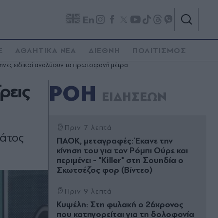
En
E
ΑΘΛΗΤΙΚΑ ΝΕΑ
ΔΙΕΘΝΗ
ΠΟΛΙΤΙΣΜΟΣ
λληνες ειδικοί αναλύουν τα πρωτοφανή μέτρα
ρεις
ΡΟΗ
ΕΙΔΗΣΕΩΝ
Πριν 7 λεπτά
ράτος
ΠΑΟΚ, μεταγραφές: Έκανε την
κίνηση του για τον Ρόμπι Ούρε και
περιμένει - "Killer" στη Σουηδία ο
Σκωτσέζος φορ (Βίντεο)
Πριν 9 λεπτά
Κυψέλη: Στη φυλακή ο 26χρονος
που κατηγορείται για τη δολοφονία