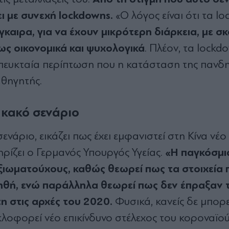
ει με συνεχή lockdowns.
«Ο λόγος είναι ότι τα l
γκαιρα, για να έχουν μικρότερη διάρκεια, με σ
ς οικονομικά και ψυχολογικά
. Πλέον, τα lockd
απευκταία περίπτωση που η κατάσταση της πανδ
αθηγητής.
 κακό σενάριο
ενάριο, εικάζει πως έχει εμφανιστεί στη Κίνα νέο
«Η παγκόσμι
ρίζει ο Γερμανός Υπουργός Υγείας.
αξιωματούχους, καθώς θεωρεί πως τα στοιχεία 
ληθή, ενώ παράλληλα θεωρεί πως δεν έπραξαν 
τη στις αρχές του 2020.
Φυσικά, κανείς δε μπορε
υκλοφορεί νέο επικίνδυνο στέλεχος του κοροναϊού