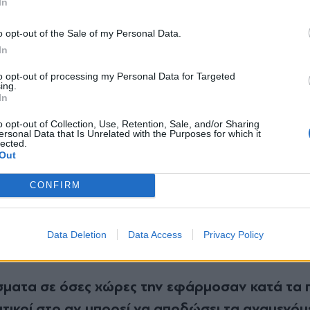
In
λεσματικότητα από εκείνα που χρησιμοποιούντ
*
αντι της Omicron 2, που υπεκφεύγει αρκετά τ
o opt-out of the Sale of my Personal Data.
Αποδέχομαι τους
όρους χρήσης
In
μόλις ένας στους δύο Κινέζους άνω των 80 ετών
και την πολιτική απορρήτου
to opt-out of processing my Personal Data for Targeted
σμού του συστήματος υγείας σε περίπτωση που
ing.
Εγγραφή
In
 εξηγεί ο κ. Ζοπουνίδης.
o opt-out of Collection, Use, Retention, Sale, and/or Sharing
ersonal Data that Is Unrelated with the Purposes for which it
τηγική zero covid
lected.
X
Out
lockdown
 εφαρμογής του σκληρού αυτού
είναι η
CONFIRM
της ανατολικής Ασίας στην αντιμετώπιση επιδημι
 κατ’ επέκταση την εξάλειψη του ιού, με τη λεγ
Data Deletion
Data Access
Privacy Policy
έσματα σε όσες χώρες την εφάρμοσαν κατά τα
επτικοί στο αν μπορεί να αποδώσει τα αναμενόμ