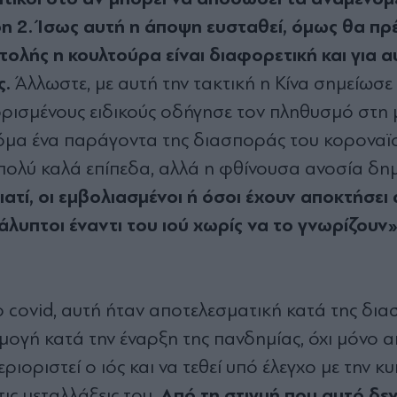
n 2. Ίσως αυτή η άποψη ευσταθεί, όμως θα πρέ
ολής η κουλτούρα είναι διαφορετική και για α
ς.
Άλλωστε, με αυτή την τακτική η Κίνα σημείωσε 
ορισμένους ειδικούς οδήγησε τον πληθυσμό στη 
όμα ένα παράγοντα της διασποράς του κοροναϊο
 πολύ καλά επίπεδα, αλλά η φθίνουσα ανοσία δη
ιατί, οι εμβολιασμένοι ή όσοι έχουν αποκτήσει
άλυπτοι έναντι του ιού χωρίς να το γνωρίζουν
o covid, αυτή ήταν αποτελεσματική κατά της δι
ρμογή κατά την έναρξη της πανδημίας, όχι μόνο απ
εριοριστεί ο ιός και να τεθεί υπό έλεγχο με την 
Από τη στιγμή που αυτό δε
ις μεταλλάξεις του.