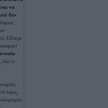
πει να
υτό δεν
λίγους
μη
ύ. Είδαμε
μιουργεί
 ανοσία
»
, λέει ο
ασποράς
ό λίγες,
κυκλοφορία
ν