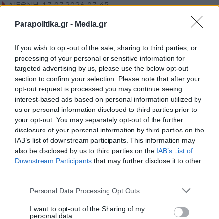
ΔΙΕΘΝΗ
17.07.2026 07:45
PARAPOLITIKA NEWSROOM
Parapolitika.gr -
Media.gr
ΗΠΑ: Παντρεμένη σχολική αστυνομικός
έκανε σεξ με συνάδελφό της μέσα σε
If you wish to opt-out of the sale, sharing to third parties, or
processing of your personal or sensitive information for
γυμνάσιο την ώρα των μαθημάτων
targeted advertising by us, please use the below opt-out
(Βίντεο)
section to confirm your selection. Please note that after your
opt-out request is processed you may continue seeing
interest-based ads based on personal information utilized by
us or personal information disclosed to third parties prior to
your opt-out. You may separately opt-out of the further
disclosure of your personal information by third parties on the
IAB’s list of downstream participants. This information may
also be disclosed by us to third parties on the
IAB’s List of
Εγγραφή στο newsletter
Downstream Participants
that may further disclose it to other
third parties.
Personal Data Processing Opt Outs
I want to opt-out of the Sharing of my
personal data.