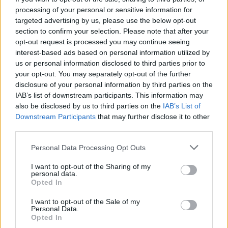
processing of your personal or sensitive information for
εκτόξευσης πυραύλων και εγκαταστάσεις
targeted advertising by us, please use the below opt-out
drones.
section to confirm your selection. Please note that after your
opt-out request is processed you may continue seeing
interest-based ads based on personal information utilized by
Επίσης, το Ισραήλ μπορεί να χτυπήσει
us or personal information disclosed to third parties prior to
your opt-out. You may separately opt-out of the further
εγκαταστάσεις αποθήκευσης, καθώς και
disclosure of your personal information by third parties on the
παραγωγής πυραύλων και drones, αλλά και
IAB’s list of downstream participants. This information may
also be disclosed by us to third parties on the
IAB’s List of
στρατιωτικές βάσεις και κυβερνητικά κτίρια.
Εγγραφή στο newsletter
Downstream Participants
that may further disclose it to other
third parties.
TAGS:
Personal Data Processing Opt Outs
#Ειδήσεις Ισραήλ
#Ειδήσεις Ιράν
#ΗΠΑ
#Λίβανος
#Χεζμπ
I want to opt-out of the Sharing of my
personal data.
*
Opted In
Αποδέχομαι τους
όρους χρήσης
Ακολουθήστε το
και την πολιτική απορρήτου
I want to opt-out of the Sale of my
Personal Data.
parapolitika.gr στο Google
Opted In
News για άμεση και έγκυρη
Εγγραφή