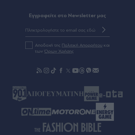
αστυνομικό τμήμα και αργότερα βρέθηκε νεκρή
σε χωράφι - Σε εξέλιξη πειθαρχικός έλεγχος
Eγγραφείτε στο Newsletter μας
Πριν 43 λεπτά
Γερμανία, Γκελζενκίρχεν: Σε σοβαρή κατάσταση
οι 10 από τους 25 τραυματίες μετά τη
σύγκρουση δύο τραμ έξω από το γήπεδο της
Αποδοχή της
Πολιτική Απορρήτου
και
Σάλκε (Βίντεο)
των
Όρων Χρήσης
Πριν 52 λεπτά
Βρετανία: Καταγγελίες για "κουλτούρα"
μισογυνισμού σε στρατιωτική σχολή εφήβων -
Αναφορές για παρενοχλήσεις και βιασμούς