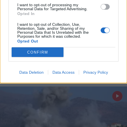
ενημέρωση
I want to opt-out of processing my
Personal Data for Targeted Advertising.
Opted In
Ακολουθήστε μας στο
X
facebook
I want to opt-out of Collection, Use,
Retention, Sale, and/or Sharing of my
Personal Data that Is Unrelated with the
Purposes for which it was collected.
Opted Out
Ακολουθήστε μας στο
twitter
CONFIRM
Data Deletion
Data Access
Privacy Policy
ΣΧΕΤΙΚΗ ΕΙΔΗΣΕΟΓΡΑΦΙΑ