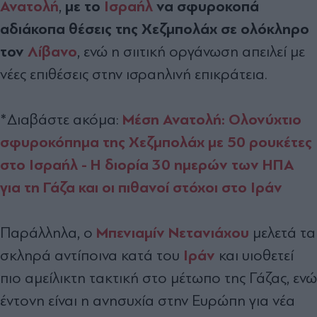
Ανατολή
με το
Ισραήλ
να σφυροκοπά
,
αδιάκοπα θέσεις της Χεζμπολάχ σε ολόκληρο
τον
Λίβανο
, ενώ η σιιτική οργάνωση απειλεί με
νέες επιθέσεις στην ισραηλινή επικράτεια.
Μέση Ανατολή: Ολονύχτιο
*Διαβάστε ακόμα:
σφυροκόπημα της Χεζμπολάχ με 50 ρουκέτες
στο Ισραήλ - H διορία 30 ημερών των ΗΠΑ
για τη Γάζα και οι πιθανοί στόχοι στο Ιράν
Μπενιαμίν Νετανιάχου
Παράλληλα, ο
μελετά τα
Ιράν
σκληρά αντίποινα κατά του
και υιοθετεί
πιο αμείλικτη τακτική στο μέτωπο της Γάζας, ενώ
έντονη είναι η ανησυχία στην Ευρώπη για νέα