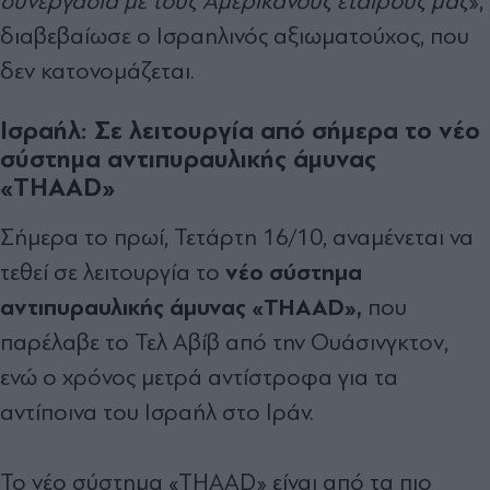
συνεργασία με τους Αμερικανούς εταίρους μας
»,
διαβεβαίωσε ο Ισραηλινός αξιωματούχος, που
δεν κατονομάζεται.
Ισραήλ: Σε λειτουργία από σήμερα το νέο
σύστημα αντιπυραυλικής άμυνας
«THAAD»
Σήμερα το πρωί, Τετάρτη 16/10, αναμένεται να
νέο σύστημα
τεθεί σε λειτουργία το
αντιπυραυλικής άμυνας «THAAD»,
που
παρέλαβε το Τελ Αβίβ από την Ουάσινγκτον,
ενώ ο χρόνος μετρά αντίστροφα για τα
αντίποινα του Ισραήλ στο Ιράν.
Το νέο σύστημα «THAAD» είναι από τα πιο