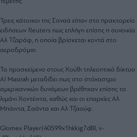
Υεμένης.
Τρεις κάτοικοι της Σαναά είπαν στο πρακτορείο
ειδήσεων Reuters πως επλήγη επίσης η συνοικία
Αλ Τζαράφ, η οποία βρίσκεται κοντά στο
αεροδρόμιο.
Το προσκείμενο στους Χούθι τηλεοπτικό δίκτυο
Al Masirah μεταδίδει πως στο στόχαστρο
αμερικανικών δυνάμεων βρέθηκαν επίσης το
λιμάνι Χοντέιντα, καθώς και οι επαρχίες Αλ
Μπάιντα, Σαάντα και Αλ Τζαούφ.
Glomex Player(40599x1hkkig7d8l, v-