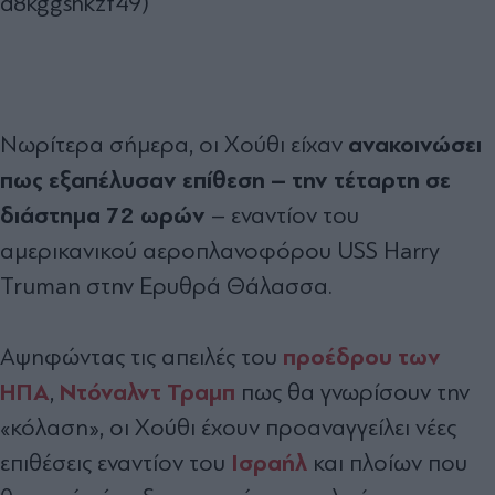
d8kggshkzf49)
ανακοινώσει
Νωρίτερα σήμερα, οι Χούθι είχαν
πως εξαπέλυσαν επίθεση – την τέταρτη σε
διάστημα 72 ωρών
– εναντίον του
αμερικανικού αεροπλανοφόρου USS Harry
Truman στην Ερυθρά Θάλασσα.
προέδρου των
Αψηφώντας τις απειλές του
ΗΠΑ
Ντόναλντ Τραμπ
,
πως θα γνωρίσουν την
«κόλαση», οι Χούθι έχουν προαναγγείλει νέες
Ισραήλ
επιθέσεις εναντίον του
και πλοίων που