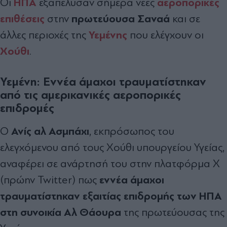
ΗΠΑ
αεροπορικές
Οι
εξαπέλυσαν σήμερα νέες
επιθέσεις
πρωτεύουσα Σαναά
στην
και σε
Υεμένης
άλλες περιοχές της
που ελέγχουν οι
Χούθι
.
Υεμένη: Εννέα άμαχοι τραυματίστηκαν
από τις αμερικανικές αεροπορικές
επιδρομές
Ανίς αλ Ασμπάχι
O
, εκπρόσωπος του
ελεγχόμενου από τους Χούθι υπουργείου Υγείας,
αναφέρει σε ανάρτησή του στην πλατφόρμα Χ
εννέα άμαχοι
(πρώην Twitter) πως
τραυματίστηκαν εξαιτίας επιδρομής των ΗΠΑ
στη συνοικία Αλ Θάουρα
της πρωτεύουσας της