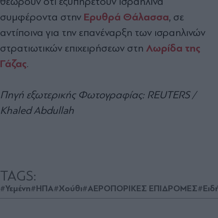
θεωρούν ότι εξυπηρετούν ισραηλινά
Ερυθρά Θάλασσα
συμφέροντα στην
, σε
αντίποινα για την επανέναρξη των ισραηλινών
Λωρίδα της
στρατιωτικών επιχειρήσεων στη
Γάζας
.
Πηγή εξωτερικής Φωτογραφίας: REUTERS /
Khaled Abdullah
TAGS:
#Υεμένη
#ΗΠΑ
#Χούθι
#ΑΕΡΟΠΟΡΙΚΕΣ ΕΠΙΔΡΟΜΕΣ
#Ειδ