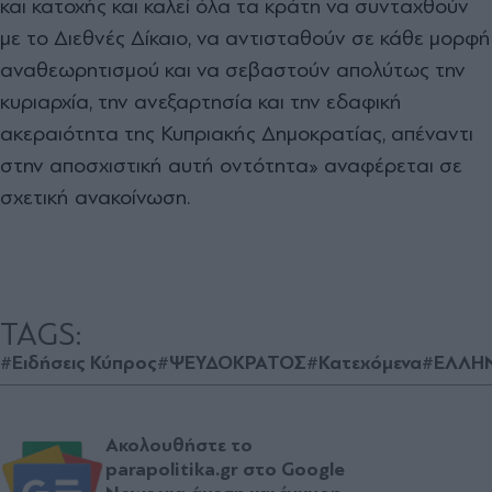
και κατοχής και καλεί όλα τα κράτη να συνταχθούν
με το Διεθνές Δίκαιο, να αντισταθούν σε κάθε μορφή
αναθεωρητισμού και να σεβαστούν απολύτως την
κυριαρχία, την ανεξαρτησία και την εδαφική
ακεραιότητα της Κυπριακής Δημοκρατίας, απέναντι
στην αποσχιστική αυτή οντότητα» αναφέρεται σε
σχετική ανακοίνωση.
TAGS:
#Ειδήσεις Κύπρος
#ΨΕΥΔΟΚΡΑΤΟΣ
#Κατεχόμενα
#ΕΛΛΗΝ
Ακολουθήστε το
parapolitika.gr στο Google