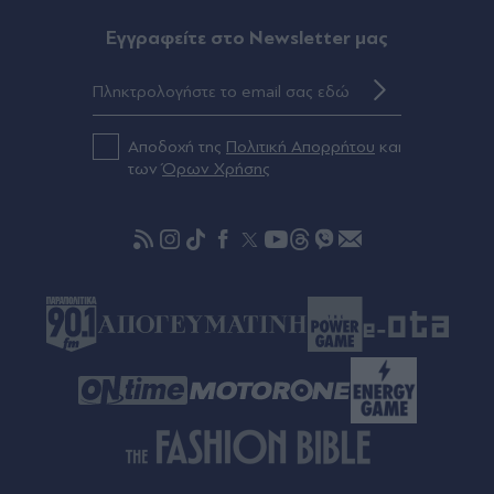
κόσμο τούτο" (Εικόνα)
Eγγραφείτε στο Newsletter μας
Πριν 37 λεπτά
Σία Κοσιώνη: Η πρεμιέρα της στον ΑΝΤ1 στο
πλευρό του Νίκου Χατζηνικολάου και ο
σχεδιασμός για τις εκπομπές της
Αποδοχή της
Πολιτική Απορρήτου
και
των
Όρων Χρήσης
Πριν 37 λεπτά
ΗΠΑ: Το Πεντάγωνο "δείχνει" τον Φρανκ Κένταλ
για τη διαρροή των προβλημάτων ασφαλείας
του Air Force One