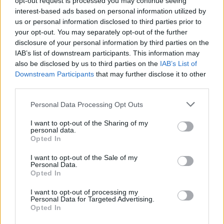
opt-out request is processed you may continue seeing
Ακολουθήστε μας στο
interest-based ads based on personal information utilized by
facebook
us or personal information disclosed to third parties prior to
your opt-out. You may separately opt-out of the further
disclosure of your personal information by third parties on the
Ακολουθήστε μας στο
IAB’s list of downstream participants. This information may
twitter
also be disclosed by us to third parties on the
IAB’s List of
Εγγραφή στο newsletter
Downstream Participants
that may further disclose it to other
third parties.
Personal Data Processing Opt Outs
ΣΧΕΤΙΚΗ ΕΙΔΗΣΕΟΓΡΑΦΙΑ
I want to opt-out of the Sharing of my
personal data.
*
Opted In
Αποδέχομαι τους
όρους χρήσης
και την πολιτική απορρήτου
I want to opt-out of the Sale of my
Personal Data.
Opted In
Εγγραφή
I want to opt-out of processing my
Personal Data for Targeted Advertising.
Opted In
X