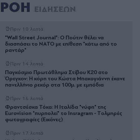
ΡΟΗ
ΕΙΔΗΣΕΩΝ
Πριν 10 λεπτά
"Wall Street Journal": Ο Πούτιν θέλει να
διασπάσει το ΝΑΤΟ με επίθεση "κάτω από το
ραντάρ"
Πριν 14 λεπτά
Παγκόσμιο Πρωτάθλημα Στίβου Κ20 στο
Όρεγκον: Η κόρη του Κώστα Μπακογιάννη έκανε
πανελλήνιο ρεκόρ στα 100μ. με εμπόδια
Πριν 16 λεπτά
Φραντσέσκα Τόκα: Η Ιταλίδα "νύφη" της
Eurovision "πυρπολεί" το Insragram - Tολμηρές
φωτογραφίες (Εικόνες)
Πριν 17 λεπτά