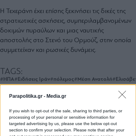
Η Τεχεράνη έχει επίσης ξεκινήσει τις δικές της
στρατιωτικές ασκήσεις, συμπεριλαμβανομένων
δοκιμών πυραύλων και μιας ναυτικής
αποστολής στο Στενό του Ορμούζ, στην οποία
συμμετείχαν και ρωσικές δυνάμεις.
TAGS:
#ΗΠΑ
#Ειδήσεις Ιράν
#πόλεμος
#Μέση Ανατολή
#Ελισάβε
Parapolitika.gr -
Media.gr
Ακολουθήστε το
parapolitika.gr στο Google
If you wish to opt-out of the sale, sharing to third parties, or
News για άμεση και έγκυρη
processing of your personal or sensitive information for
ενημέρωση
targeted advertising by us, please use the below opt-out
section to confirm your selection. Please note that after your