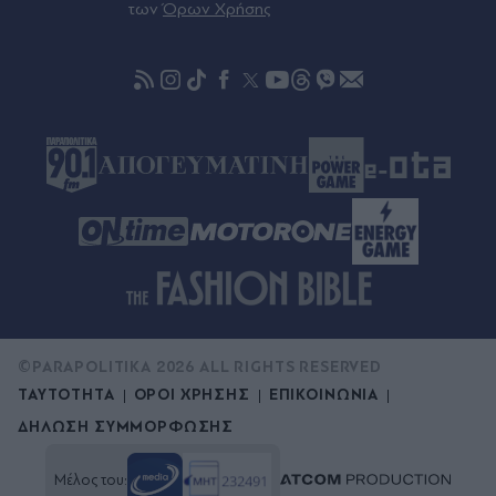
για τον τουρισμό
των
Όρων Χρήσης
Πριν 48 λεπτά
Μαρία Σολωμού: Οι απογευματινές βουτιές με
μπικίνι στη θάλασσα - "Σκέφτεστε τίποτα
καλύτερο;"
©PARAPOLITIKA 2026 ALL RIGHTS RESERVED
ΤΑΥΤΟΤΗΤΑ
ΟΡΟΙ ΧΡΗΣΗΣ
ΕΠΙΚΟΙΝΩΝΙΑ
ΔΗΛΩΣΗ ΣΥΜΜΟΡΦΩΣΗΣ
Μέλος του: