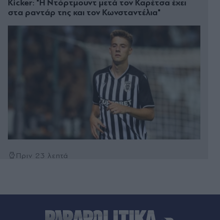
Kicker: "Η Ντόρτμουντ μετά τον Καρέτσα έχει
στα ραντάρ της και τον Κωνσταντέλια"
Πριν 23 λεπτά
Γεωργιάδης: "Συνδικαλιστής που μιλούσε για
διάλυση του ΕΣΥ έστειλε ευχαριστήρια επιστολή
στο Μποδοσάκειο - Το κατακρίνουν μέχρι να το
χρειαστούν"
Πριν 24 λεπτά