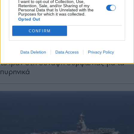
I want to opt-out of Collection, Use,
Retention, Sale, and/or Sharing of my
Personal Data that Is Unrelated with the
Purposes for which it was collected.
Opted Out
ΔΙΕΘΝΗ
20.02.2026 07:04
CONFIRM
PARAPOLITIKA NEWSROOM
Wall Street Journal: Ο Τραμπ εξετάζει
περιορισμένη επίθεση για να "σπρώξει"
Data Deletion
Data Access
Privacy Policy
το Ιράν στη σύναψη συμφωνίας για τα
πυρηνικά