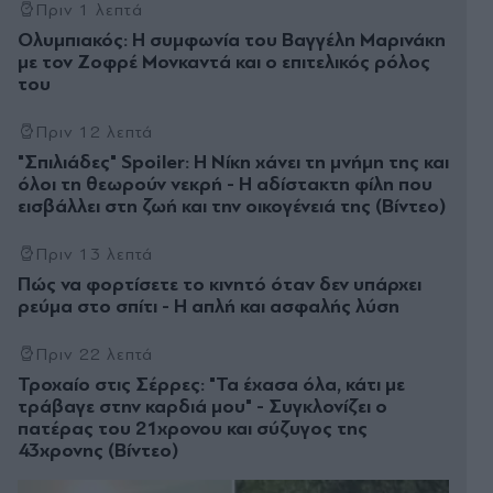
Πριν 1 λεπτά
Ολυμπιακός: Η συμφωνία του Βαγγέλη Μαρινάκη
με τον Ζοφρέ Μονκαντά και ο επιτελικός ρόλος
του
Πριν 12 λεπτά
"Σπιλιάδες" Spoiler: Η Νίκη χάνει τη μνήμη της και
όλοι τη θεωρούν νεκρή - Η αδίστακτη φίλη που
εισβάλλει στη ζωή και την οικογένειά της (Βίντεο)
Πριν 13 λεπτά
Πώς να φορτίσετε το κινητό όταν δεν υπάρχει
ρεύμα στο σπίτι - Η απλή και ασφαλής λύση
Πριν 22 λεπτά
Τροχαίο στις Σέρρες: "Τα έχασα όλα, κάτι με
τράβαγε στην καρδιά μου" - Συγκλονίζει ο
πατέρας του 21χρονου και σύζυγος της
43χρονης (Βίντεο)