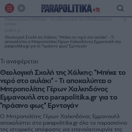
Παραπολιτικά | Ειδήσεις - Οι ειδήσεις από την Ελλάδα και τον
κόσμο
Διεθνή
Θεολογική Σχολή της Χάλκης: "Μπήκε το νερό στο αυλάκι" - Τι
αποκαλύπτει ο Μητροπολίτης Γέρων Χαλκηδόνος Εμμανουήλ στο
parapolitika.gr για το "πράσινο φως" Ερντογάν
Τι αναφέρεται
Θεολογική Σχολή της Χάλκης: "Μπήκε το
νερό στο αυλάκι" - Τι αποκαλύπτει ο
Μητροπολίτης Γέρων Χαλκηδόνος
Εμμανουήλ στο parapolitika.gr για το
"πράσινο φως" Ερντογάν
Ο Μητροπολίτης Γέρων Χαλκηδόνος Εμμανουήλ
αποκαλύπτει στο parapolitika.gr όλο το παρασκήνιο
της ιστορικής απόφασης για επαναλειτουργία της