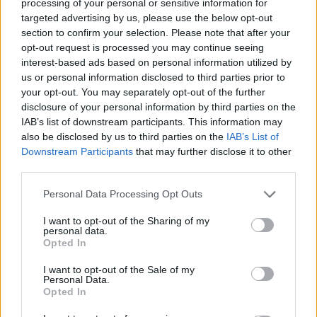
processing of your personal or sensitive information for
targeted advertising by us, please use the below opt-out
section to confirm your selection. Please note that after your
opt-out request is processed you may continue seeing
interest-based ads based on personal information utilized by
us or personal information disclosed to third parties prior to
your opt-out. You may separately opt-out of the further
disclosure of your personal information by third parties on the
IAB’s list of downstream participants. This information may
ΔΙΕΘΝΗ
12.06.2026 18:03
also be disclosed by us to third parties on the
IAB’s List of
ΧΡΥΣΑ ΜΑΚΡΗ
Εγγραφή στο newsletter
Downstream Participants
that may further disclose it to other
Οικουμενικός Πατριάρχης Βαρθολομαίος
third parties.
στη "Hurriyet": Κανείς δεν πρέπει να μας
Personal Data Processing Opt Outs
μετατρέψει σε "ομήρους" πολιτικών
I want to opt-out of the Sharing of my
συγκρούσεων και υπολογισμών
personal data.
*
Opted In
Αποδέχομαι τους
όρους χρήσης
και την πολιτική απορρήτου
I want to opt-out of the Sale of my
Personal Data.
Opted In
Εγγραφή