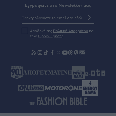
Ήλιου - Κρόνου
Eγγραφείτε στο Newsletter μας
Πριν 37 λεπτά
Επικίνδυνες διαδρομές με "Ντέρτι" στα
μπουζούκια
Αποδοχή της
Πολιτική Απορρήτου
και
των
Όρων Χρήσης
Πριν 51 λεπτά
Φωτιά στη Βοιωτία: Προφυλακίστηκαν ο
δήμαρχος Στυλίδας και ακόμη δύο
κατηγορούμενοι για την πυρκαγιά στο αιολικό
πάρκο - Το πόρισμα της Πυροσβεστικής