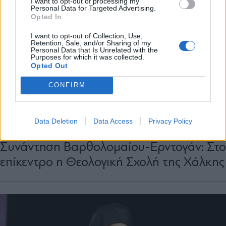
I want to opt-out of processing my
Personal Data for Targeted Advertising.
Opted In
X
I want to opt-out of Collection, Use,
Retention, Sale, and/or Sharing of my
Personal Data that Is Unrelated with the
Purposes for which it was collected.
Opted Out
CONFIRM
ΔΙΕΘΝΗ
16.06.2026 17:12
Data Deletion
Data Access
Privacy Policy
PARAPOLITIKA NEWSROOM
Συνάντηση Βαρθολομαίου-Ερντογάν: Στο
επίκεντρο η Θεολογική Σχολή της Χάλκης