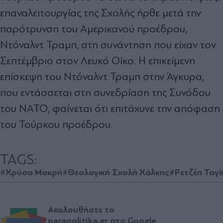
επαναλειτουργίας της Σχολής ήρθε μετά την
παρότρυνση του Αμερικανού προέδρου,
Ντόναλντ Τραμπ, στη συνάντηση που είχαν τον
Σεπτέμβριο στον Λευκό Οίκο. Η επικείμενη
επίσκεψη του Ντόναλντ Τραμπ στην Άγκυρα,
που εντάσσεται στη συνεδρίαση της Συνόδου
του ΝΑΤΟ, φαίνεται ότι επιτάχυνε την απόφαση
του Τούρκου προέδρου.
TAGS:
#Χρύσα Μακρή
#Θεολογική Σχολή Χάλκης
#Ρετζέπ Ταγί
Ακολουθήστε το
parapolitika.gr στο Google