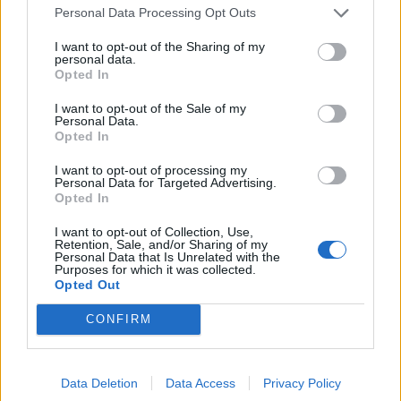
Personal Data Processing Opt Outs
I want to opt-out of the Sharing of my
personal data.
*
Opted In
Αποδέχομαι τους
όρους χρήσης
και την πολιτική απορρήτου
I want to opt-out of the Sale of my
Personal Data.
Opted In
Εγγραφή
ΔΙΕΘΝΗ
03.08.2026 08:00
I want to opt-out of processing my
ΕΛΙΣΑΒΕΤ ΣΤΑΜΟΠΟΥΛΟΥ
Personal Data for Targeted Advertising.
Λουκάς Φουρλάς, Κύπριος
Opted In
X
ευρωβουλευτής με το ΕΛΚ, στο
I want to opt-out of Collection, Use,
Retention, Sale, and/or Sharing of my
parapolitika.gr: "Χλιαρές οι αντιδράσεις
Personal Data that Is Unrelated with the
Purposes for which it was collected.
της ΕΕ και συχνά υποκριτική η πολιτική
Opted Out
απέναντι στην Τουρκία" (Βίντεο)
CONFIRM
Data Deletion
Data Access
Privacy Policy