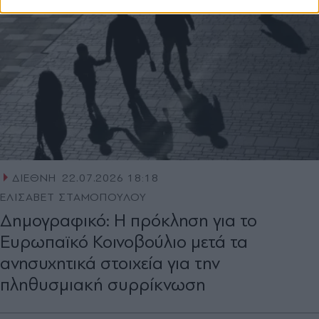
ΔΙΕΘΝΗ
22.07.2026 18:18
ΕΛΙΣΑΒΕΤ ΣΤΑΜΟΠΟΥΛΟΥ
Δημογραφικό: H πρόκληση για το
Ευρωπαϊκό Κοινοβούλιο μετά τα
ανησυχητικά στοιχεία για την
πληθυσμιακή συρρίκνωση