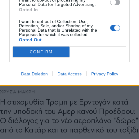
I want to opt-out of processing my
Personal Data for Targeted Advertising.
Opted In
X
I want to opt-out of Collection, Use,
Retention, Sale, and/or Sharing of my
Personal Data that Is Unrelated with the
Purposes for which it was collected.
Opted Out
CONFIRM
Data Deletion
Data Access
Privacy Policy
ΔΙΕΘΝΗ
07.07.2026 19:56
ΧΡΥΣΑ ΜΑΚΡΗ
Η στιχομυθία Τραμπ με Ερντογάν κατά
την υποδοχή του Αμερικανού Προέδρου:
Ο διάλογος για το νέο αεροπλάνο "δώρο"
από το Κατάρ και το παρθενικό του ταξίδι