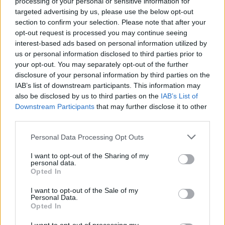
processing of your personal or sensitive information for
targeted advertising by us, please use the below opt-out
section to confirm your selection. Please note that after your
opt-out request is processed you may continue seeing
interest-based ads based on personal information utilized by
us or personal information disclosed to third parties prior to
your opt-out. You may separately opt-out of the further
disclosure of your personal information by third parties on the
IAB’s list of downstream participants. This information may
ΔΙΕΘΝΗ
07.07.2026 20:15
also be disclosed by us to third parties on the
IAB’s List of
Εγγραφή στο newsletter
ΧΡΥΣΑ ΜΑΚΡΗ, PARAPOLITIKA NEWSROOM
Downstream Participants
that may further disclose it to other
third parties.
O Τραμπ υποσχέθηκε άρση κυρώσεων
στην Τουρκία και θέλει να "ξεκλειδώσει"
Personal Data Processing Opt Outs
τα F-35 για τον "στενό μου φίλο τον
I want to opt-out of the Sharing of my
personal data.
Ερντογάν" - Ο σκόπελος του Κογκρέσου
*
Opted In
Αποδέχομαι τους
όρους χρήσης
(Εικόνες & Βίντεο)
και την πολιτική απορρήτου
I want to opt-out of the Sale of my
Personal Data.
Opted In
Εγγραφή