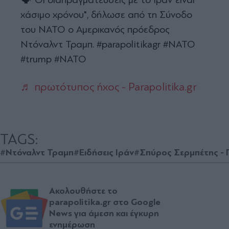
χάσιμο χρόνου", δήλωσε από τη Σύνοδο
του ΝΑΤΟ ο Αμερικανός πρόεδρος
Ντόναλντ Τραμπ. #parapolitikagr #ΝΑΤΟ
#trump #NATO
♬ πρωτότυπος ήχος - Parapolitika.gr
TAGS:
#Ντόναλντ Τραμπ
#Ειδήσεις Ιράν
#Σπύρος Σερμπέτης -
Ακολουθήστε το
parapolitika.gr στο Google
News για άμεση και έγκυρη
ενημέρωση