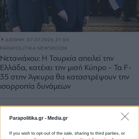
ΔΙΕΘΝΗ
07.07.2026 21:04
PARAPOLITIKA NEWSROOM
Νετανιάχου: Η Τουρκία απειλεί την
Ελλάδα, κατέχει την μισή Κύπρο - Τα F-
35 στην Άγκυρα θα καταστρέψουν την
ισορροπία δυνάμεων
Parapolitika.gr -
Media.gr
If you wish to opt-out of the sale, sharing to third parties, or