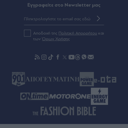
Eγγραφείτε στο Newsletter μας
Πριν 55 λεπτά
Τράπεζες: Στα 15 δισ. ευρώ ο στόχος για νέα
δάνεια το 2026 - Η "ακτινογραφία" της
κερδοφορίας των πιστωτικών ιδρυμάτων το α΄
Αποδοχή της
Πολιτική Απορρήτου
και
εξάμηνο του 2026
των
Όρων Χρήσης
πριν μία ώρα
Τροχαίο στην Αθηνών-Σουνίου: Στο 401 οι δύο
αστυνομικοί - Πώς έγινε η σφοδρή σύγκρουση με
αυτοκίνητο τουριστών, αρνητικό το αλκοτέστ
στον Γερμανό οδηγό (Βίντεο)