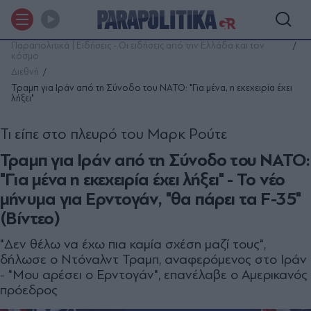
Παραπολιτικά | Ειδήσεις - Οι ειδήσεις από την Ελλάδα και τον
κόσμο
Διεθνή
Τραμπ για Ιράν από τη Σύνοδο του ΝΑΤΟ: "Για μένα, η εκεχειρία έχει
λήξει"
Τι είπε στο πλευρό του Μαρκ Ρούτε
Τραμπ για Ιράν από τη Σύνοδο του ΝΑΤΟ:
"Για μένα η εκεχειρία έχει λήξει" - Το νέο
μήνυμα για Ερντογάν, "θα πάρει τα F-35"
(Βίντεο)
"Δεν θέλω να έχω πια καμία σχέση μαζί τους",
δήλωσε ο Ντόναλντ Τραμπ, αναφερόμενος στο Ιράν
- "Μου αρέσει ο Ερντογάν", επανέλαβε ο Αμερικανός
πρόεδρος