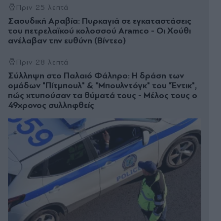
Πριν 25 λεπτά
Σαουδική Αραβία: Πυρκαγιά σε εγκαταστάσεις
του πετρελαϊκού κολοσσού Aramco - Οι Χούθι
ανέλαβαν την ευθύνη (Βίντεο)
Πριν 28 λεπτά
Σύλληψη στο Παλαιό Φάληρο: Η δράση των
ομάδων "Πίτμπουλ" & "Μπουλντόγκ" του "Έντικ",
πώς χτυπούσαν τα θύματά τους - Μέλος τους ο
49χρονος συλληφθείς