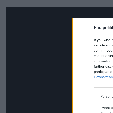
Parapoliti
If you wish 
sensitive in
confirm you
continue se
information 
further disc
participants
Downstream 
Persona
I want t