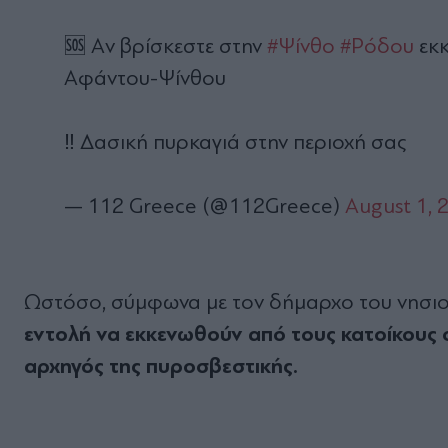
🆘 Aν βρίσκεστε στην
#Ψίνθο
#Ρόδου
εκκ
Αφάντου-Ψίνθου
‼️ Δασική πυρκαγιά στην περιοχή σας
— 112 Greece (@112Greece)
August 1, 
Ωστόσο, σύμφωνα με τον δήμαρχο του νησιο
εντολή να εκκενωθούν από τους κατοίκους οι
αρχηγός της πυροσβεστικής.