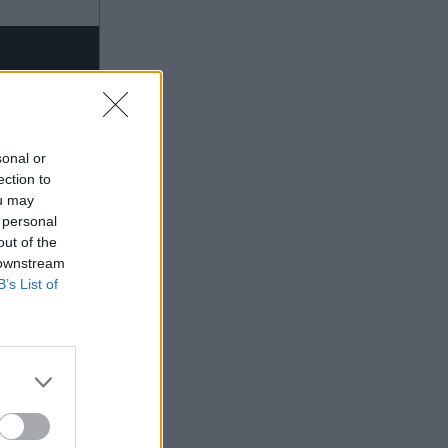
την κόρη της στην Πάρο - "Μόνο
εγώ και το κορίτσι μου" (Εικόνα)
sonal or
ection to
ou may
 personal
out of the
 downstream
B’s List of