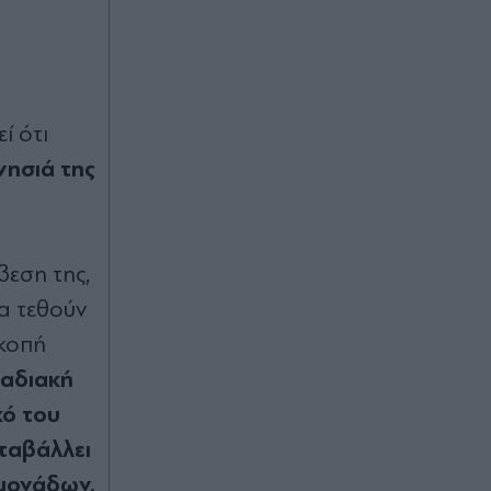
ί ότι
νησιά της
βεση της,
α τεθούν
ακοπή
ταδιακή
κό του
ταβάλλει
μονάδων.