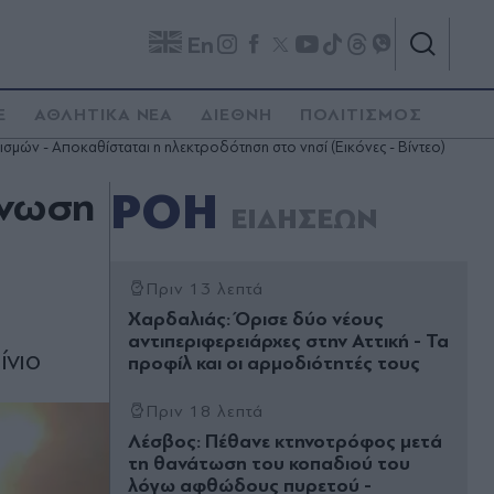
En
E
ΑΘΛΗΤΙΚΑ ΝΕΑ
ΔΙΕΘΝΗ
ΠΟΛΙΤΙΣΜΟΣ
σμών - Αποκαθίσταται η ηλεκτροδότηση στο νησί (Εικόνες - Βίντεο)
ένωση
ΡΟΗ
ΕΙΔΗΣΕΩΝ
Πριν 13 λεπτά
Χαρδαλιάς: Όρισε δύο νέους
αντιπεριφερειάρχες στην Αττική - Τα
ίνιο
προφίλ και οι αρμοδιότητές τους
Πριν 18 λεπτά
Λέσβος: Πέθανε κτηνοτρόφος μετά
τη θανάτωση του κοπαδιού του
λόγω αφθώδους πυρετού -