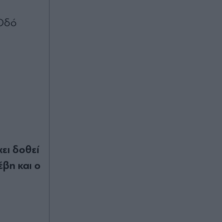
Οδό
ει δοθεί
έβη και ο