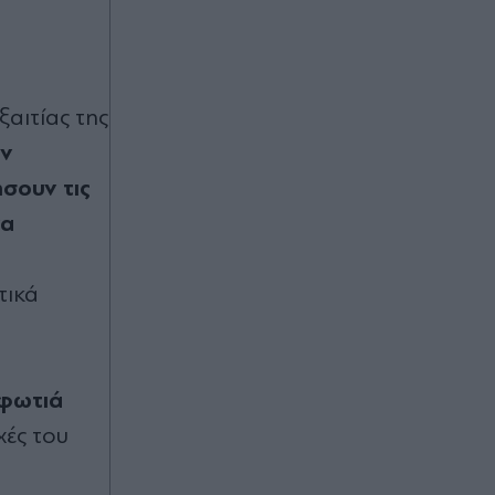
Κύπρου
Πριν 57 λεπτά
Σκληραίνει τη στάση του το Ιράν: Ο
Αραγτσί αποκλείει τις
ξαιτίας της
διαπραγματεύσεις με τις ΗΠΑ -
ων
"Κλειστό το Ορμούζ μέχρι ο εχθρός
να αποδεχθεί τους όρους μας", λένε
σουν τις
οι Φρουροί της Επανάστασης
να
Πριν 58 λεπτά
τικά
Αννίτα Δημητρίου για δολοφονίες
των Ισαάκ και Σολωμού: "Η θυσία
των ηρωομαρτύρων μας έγινε
σύμβολο για όλες και όλους,
συνεχίζουμε μέχρι την επανένωση
 φωτιά
της πατρίδας μας"
χές του
πριν μία ώρα
Κατερίνα Καινούργιου: Αγκαλιά με