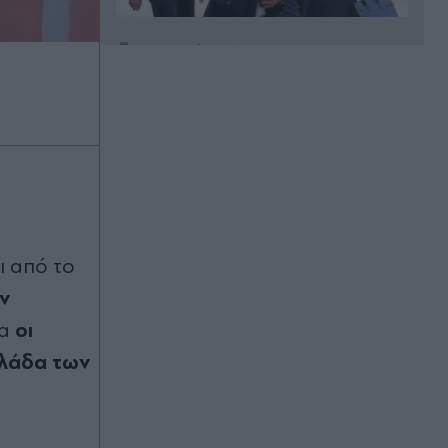
Πριν 32 λεπτά
Κύπρος: Έντονες αντιδράσεις για
την εμφάνιση του Φειδία
Παναγιώτου στην εκδήλωση μνήμης
για τις δολοφονίες των Ισαάκ και
Σολωμού (Εικόνες)
Πριν 43 λεπτά
Γαρυφαλλιά Καληφώνη:
Απολαμβάνει τις διακοπές της στην
ι από το
Πάρο - Η hot ανάρτηση με μαύρο
μπικίνι (Εικόνες & Βίντεο)
ν
οι
α
Πριν 55 λεπτά
ιλάδα των
Δαμιανός: "Κυπριακό φυσικό αέριο
στην Ευρώπη από το 2028" -
Σημαντικά οφέλη στους
Ευρωπαίους καταναλωτές, όσα
ανέφερε ο Υπουργός Ενέργειας της