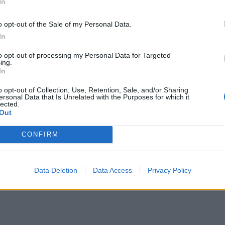
In
*
o opt-out of the Sale of my Personal Data.
Αποδέχομαι τους
όρους χρήσης
In
και την πολιτική απορρήτου
to opt-out of processing my Personal Data for Targeted
ing.
Εγγραφή
In
o opt-out of Collection, Use, Retention, Sale, and/or Sharing
ersonal Data that Is Unrelated with the Purposes for which it
lected.
X
Out
 Ψινθού
CONFIRM
, το απόγευμα έλαβαν μήνυμα μέσω του «112» 
Data Deletion
Data Access
Privacy Policy