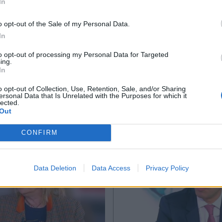
In
*
o opt-out of the Sale of my Personal Data.
Αποδέχομαι τους
όρους χρήσης
In
και την πολιτική απορρήτου
to opt-out of processing my Personal Data for Targeted
Ακολουθήστε μας στο
Ακολουθήστε μ
ing.
Εγγραφή
In
facebook
twitter
o opt-out of Collection, Use, Retention, Sale, and/or Sharing
ersonal Data that Is Unrelated with the Purposes for which it
lected.
X
Out
CONFIRM
Data Deletion
Data Access
Privacy Policy