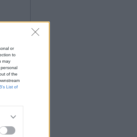
sonal or
ection to
ou may
 personal
out of the
 downstream
B’s List of
ύ