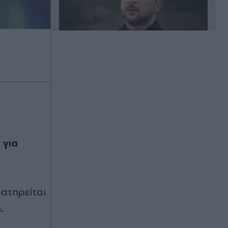
Πριν 30 λεπτά
Γιάννης Παπαμιχαήλ: Ξεκαθαρίζει τι
εννοούσε με την "απαγόρευση" της
χρήσης φωτογραφιών της Αλίκης
Βουγιουκλάκη (Εικόνα)
Πριν 36 λεπτά
 για
Ουκρανία: Nέα ρωσική επίθεση στο
Κίεβο και την περιφέρειά του -
Τουλάχιστον 3 νεκροί, ανάμεσά
τους ένα παιδί
ατηρείται
Πριν 41 λεπτά
.
Φωτιά σε τριώροφο κτίριο στο
κέντρο της Αθήνας - Άτομο