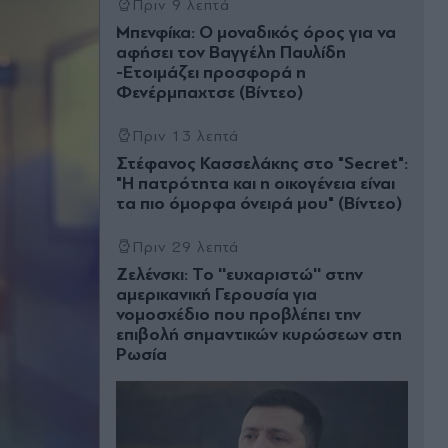
Πριν 9 λεπτά
Μπενφίκα: Ο μοναδικός όρος για να
αφήσει τον Βαγγέλη Παυλίδη
-Ετοιμάζει προσφορά η
Φενέρμπαχτσε (Bίντεο)
Πριν 13 λεπτά
Στέφανος Κασσελάκης στο "Secret":
"Η πατρότητα και η οικογένεια είναι
τα πιο όµορφα όνειρά µου" (Βίντεο)
Πριν 29 λεπτά
Ζελένσκι: Το ''ευχαριστώ'' στην
αμερικανική Γερουσία για
νομοσχέδιο που προβλέπει την
επιβολή σημαντικών κυρώσεων στη
Ρωσία