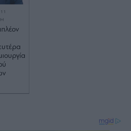
:11
OM
ιπλέον
ευτέρα
μιουργία
ού
ων