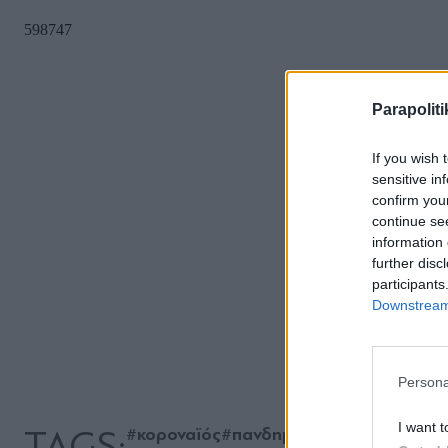
Parapoliti
If you wish 
sensitive in
confirm you
continue se
information 
further disc
participants
Downstream 
Persona
I want t
TAGS:
#κοροναϊός
#πανδημία
#video
#Λαϊκό Ν