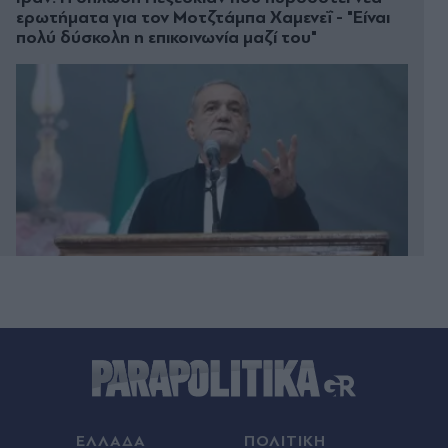
ερωτήματα για τον Μοτζτάμπα Χαμενεΐ - "Είναι
πολύ δύσκολη η επικοινωνία μαζί του"
00:33
Μυστράς: "Δεν ήταν οικονομικό το κίνητρο" - Τι
λέει ο συνήγορος του 55χρονου που κρατούσε
τον νεκρό πατέρα του στον καταψύκτη (Βίντεο)
ΕΛΛΑΔΑ
ΠΟΛΙΤΙΚΗ
00:31