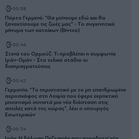
00:58
Πόρτο Γερμενό: "Θα μείνουμε εδώ και θα
ξαναχτίσουμε τις ζωές μας" - Το συγκινητικό
μήνυμα των κατοίκων (Βίντεο)
00:46
Στενά του Ορμούζ: Τι προβλέπει η συμφωνία
Ιράν-Ομάν - Στο τελικό στάδιο οι
διαπραγματεύσεις
00:42
Γερμανία: "Το περιστατικό με το μη επανδρωμένο
αεροσκάφος στη Λειψία που έφερε εκρηκτικό
μηχανισμό συνιστά μια νέα διάσταση στις
απειλές κατά της χώρας", λέει ο υπουργός
Εσωτερικών
00:34
Ιράν: Η δήλωση Πεζεσκιάν που πυροδοτεί νέα