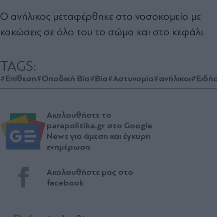
Ο ανήλικος μεταφέρθηκε στο νοσοκομείο με
κακώσεις σε όλο του το σώμα και στο κεφάλι.
TAGS:
#Επίθεση
#Οπαδική Βία
#Βία
#Αστυνομία
#ανήλικοι
#Ειδήσ
Ακολουθήστε το
parapolitika.gr στο Google
News για άμεση και έγκυρη
ενημέρωση
Ακολουθήστε μας στο
facebook