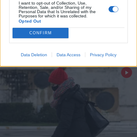
I want to opt-out of Collection, Use,
ΕΛΛΑΔΑ
15.11.2023 07:52
Retention, Sale, and/or Sharing of my
Personal Data that Is Unrelated with the
PARAPOLITIKA NEWSROOM
Purposes for which it was collected.
Opted Out
Καιρός: Ηλιοφάνεια σήμερα, χειμώνας το
Σαββατοκύριακο - Άνοιξη πάλι από
CONFIRM
Δευτέρα (Χάρτες)
Data Deletion
Data Access
Privacy Policy