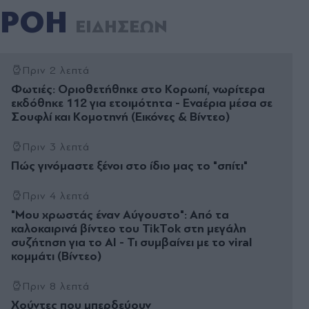
ΡΟΗ
ΕΙΔΗΣΕΩΝ
Πριν 2 λεπτά
Φωτιές: Οριοθετήθηκε στο Κορωπί, νωρίτερα
εκδόθηκε 112 για ετοιμότητα - Εναέρια μέσα σε
Σουφλί και Κομοτηνή (Εικόνες & Βίντεο)
Πριν 3 λεπτά
Πώς γινόµαστε ξένοι στο ίδιο µας το "σπίτι"
Πριν 4 λεπτά
"Μου χρωστάς έναν Αύγουστο": Από τα
καλοκαιρινά βίντεο του TikTok στη μεγάλη
συζήτηση για το AI - Τι συμβαίνει με το viral
κομμάτι (Βίντεο)
Πριν 8 λεπτά
Χούντες που µπερδεύουν