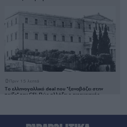
Πριν 15 λεπτά
Το ελληνογαλλικό deal που "ξαναβάζει στην
πρίζα" τον GSI: Πώς αλλάζει ο ενεργειακός
χάρτης στην Ανατολική Μεσόγειο
Πριν 28 λεπτά
Γιατί κάποιοι άνθρωποι "μεταμορφώνονται"
μόλις πιάσουν το τιμόνι - Τι λέει η ψυχολογία