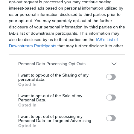
opt-out request is processed you may continue seeing
θερμοκρασίας - Έρχεται χειμώνας το
interest-based ads based on personal information utilized by
Σάββατο - "Ανάμεσα σε δύο ισχυρά
us or personal information disclosed to third parties prior to
your opt-out. You may separately opt-out of the further
καιρικά γεγονότα η Ελλάδα", λέει ο
disclosure of your personal information by third parties on the
Μαρουσάκης
IAB’s list of downstream participants. This information may
also be disclosed by us to third parties on the
IAB’s List of
Εγγραφή στο newsletter
Downstream Participants
that may further disclose it to other
third parties.
Personal Data Processing Opt Outs
I want to opt-out of the Sharing of my
personal data.
*
Opted In
Αποδέχομαι τους
όρους χρήσης
και την πολιτική απορρήτου
I want to opt-out of the Sale of my
Personal Data.
Opted In
Εγγραφή
I want to opt-out of processing my
Personal Data for Targeted Advertising.
Opted In
X