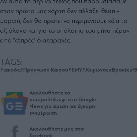
Αν αυτό το αέρινο τείχος που παρουσιάσαμε
στον πρώτο μας χάρτη δεν αλλάξει θέση -
μορφή, δεν θα πρέπει να περιμένουμε κάτι το
αξιόλογο και για το υπόλοιπο του μήνα πέραν
από "εξπρές" διαταραχές.
TAGS:
#καιρός
#Πρόγνωση Καιρού
#ΕΜΥ
#Χειμώνας
#Βροχές
#Θ
Ακολουθήστε το
parapolitika.gr στο Google
News για άμεση και έγκυρη
ενημέρωση
Ακολουθήστε μας στο
facebook