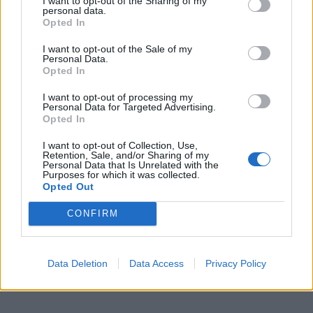
I want to opt-out of the Sharing of my
personal data.
*
Opted In
Αποδέχομαι τους
όρους χρήσης
Σε τι οφείλεται όμως αυτός ο καιρικός λήθαργος
και την πολιτική απορρήτου
I want to opt-out of the Sale of my
Η απάντηση δίνεται παρατηρώντας τον πρώτο
Personal Data.
Opted In
Εγγραφή
μας χάρτη όπου απεικονίζεται το αέρινο τείχος
I want to opt-out of processing my
του αεροχειμάρρου και το οποίο στην ουσία
Personal Data for Targeted Advertising.
Opted In
χωρίζει τη Γηραιά ήπειρο σε δύο τμήματα, όπου
X
προς τα βόρεια επικρατεί το Φθινόπωρο με
I want to opt-out of Collection, Use,
Retention, Sale, and/or Sharing of my
Personal Data that Is Unrelated with the
εξάρσεις Χειμώνα, ενώ νοτιότερα η Άνοιξη με
Purposes for which it was collected.
Opted Out
εξάρσεις Φθινοπώρου.
CONFIRM
Data Deletion
Data Access
Privacy Policy