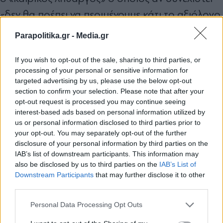
«δεν θα πρέπει να περιμένουμε κάτι το αξιόλογο
και για το υπόλοιπο του μήνα πέραν από
Parapolitika.gr -
Media.gr
"εξπρές" διαταραχές».
If you wish to opt-out of the sale, sharing to third parties, or
processing of your personal or sensitive information for
Με τον καιρό να συνεχίζει να αμφιταλαντεύεται
targeted advertising by us, please use the below opt-out
section to confirm your selection. Please note that after your
και να δυσκολεύεται να εναρμονιστεί με το
opt-out request is processed you may continue seeing
ημερολόγιο, αναμένεται να κυλήσουν και οι
interest-based ads based on personal information utilized by
us or personal information disclosed to third parties prior to
επόμενες ημέρες της εβδομάδας όπου στο
your opt-out. You may separately opt-out of the further
τελείωμα αυτής θα ζήσουμε κάτι από Χειμώνα
disclosure of your personal information by third parties on the
IAB’s list of downstream participants. This information may
λες και χορτάσαμε από Φθινόπωρο. Και αν
also be disclosed by us to third parties on the
IAB’s List of
Εγγραφή στο newsletter
νομίζουμε ότι ο Χειμώνας θα έρθει για να μείνει,
Downstream Participants
that may further disclose it to other
third parties.
μάλλον είμαστε γελασμένοι γιατί από τη νέα
εβδομάδα ξανά προς την Άνοιξη τραβά
Personal Data Processing Opt Outs
τουλάχιστον θερμοκρασιακά.