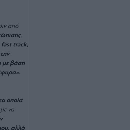
ριν από
τώπισης
,
fast track,
 την
ι με βάση
έφυρα».
τα οποία
υμε να
ν
μου, αλλά