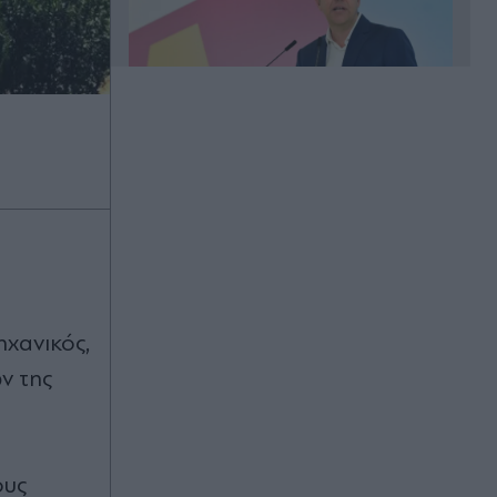
Πριν 25 λεπτά
ΠΑΣΟΚ, Τσουκαλάς: "Ένα αόρατο
χέρι δεν θέλει τη διαλεύκανση του
σκανδάλου των υποκλοπών" -
Μένεα για την απόφαση του
εισαγγελέα του Άρειου Πάγου
Πριν 26 λεπτά
χανικός,
Κατερίνα Παπουτσάκη: Πόζες με
ν της
μπικίνι σε βραχώδη παραλία - Οι
στιγμές με τους γιους της (Εικόνες)
Πριν 33 λεπτά
ους
20ο Μουσικό Φεστιβάλ Αίγινας: