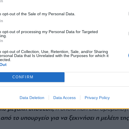
In
 από τη διεύθυνση μας και με απόφαση, αν δεν
*
o opt-out of the Sale of my Personal Data.
Αποδέχομαι τους
όρους χρήσης
In
θύνη για γέφυρες και τα τεχνικά θα την έχουν ο
και την πολιτική απορρήτου
ή έχουμε ένα νομικό πλαίσιο το οποίο είναι ολί
to opt-out of processing my Personal Data for Targeted
ing.
Εγγραφή
υτή πατάτα για να κάνει ορισμένες επεμβάσεις
»
In
o opt-out of Collection, Use, Retention, Sale, and/or Sharing
ersonal Data that Is Unrelated with the Purposes for which it
lected.
X
Out
ς
CONFIRM
γενικώς χρήζει συντήρησης
ρας διευκρίνισε ότι
Data Deletion
Data Access
Privacy Policy
πολύ μεγάλη υπόθεση,
η οποία ήδη έχει δρομολογη
πό το υπουργείο για να ξεκινήσει η μελέτη της