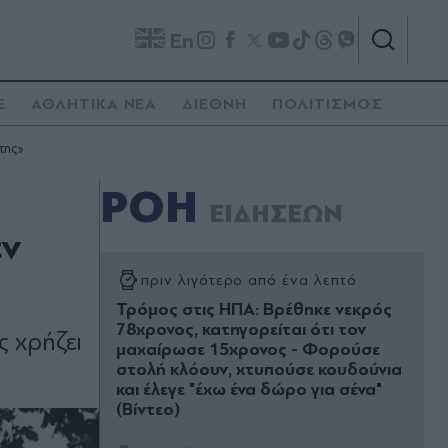
En
E
ΑΘΛΗΤΙΚΑ ΝΕΑ
ΔΙΕΘΝΗ
ΠΟΛΙΤΙΣΜΟΣ
της»
ΡΟΗ
ΕΙΔΗΣΕΩΝ
εν
πριν λιγότερο από ένα λεπτό
Τρόμος στις ΗΠΑ: Βρέθηκε νεκρός
78χρονος, κατηγορείται ότι τον
ς χρήζει
μαχαίρωσε 15χρονος - Φορούσε
στολή κλόουν, χτυπούσε κουδούνια
και έλεγε "έχω ένα δώρο για σένα"
(Βίντεο)