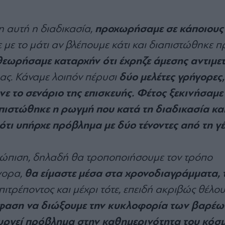
προχωρήσαμε σε κάποιους
λη αυτή η διαδικασία,
 με το μάτι αν βλέπουμε κάτι και διαπιστώθηκε π
θεωρήσαμε καταρχήν ότι έχρηζε άμεσης αντιμε
δύο μελέτες γρήγορες, 
ας. Κάναμε λοιπόν πέρυσι
νε το σενάριο της επισκευής. Φέτος ξεκινήσαμε
απιστώθηκε η ρωγμή που κατά τη διαδικασία κα
ότι υπήρχε πρόβλημα με δύο τένοντες από τη γ
τώπιση, δηλαδή θα τροποποιήσουμε τον τρόπο
θα είμαστε μέσα στα χρονοδιαγράμματα, 
γορα,
επιτρέποντος και μέχρι τότε, επειδή ακριβώς θέλο
φαση να διώξουμε την κυκλοφορία των βαρέω
υργεί πρόβλημα στην καθημερινότητα του κόσ