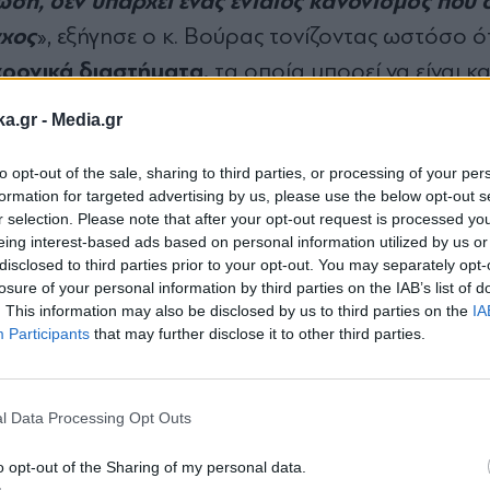
ση, δεν υπάρχει ένας ενιαίος κανονισμός που ο
γχος
», εξήγησε ο κ. Βούρας τονίζοντας ωστόσο ότ
χρονικά διαστήματα,
τα οποία μπορεί να είναι και
ικρής έκτασης φθορές, οι οποίες μπορούν να
ka.gr -
Media.gr
 να το καταλάβει και κανένας
», συμπλήρωσε
.
to opt-out of the sale, sharing to third parties, or processing of your per
formation for targeted advertising by us, please use the below opt-out s
r selection. Please note that after your opt-out request is processed y
eing interest-based ads based on personal information utilized by us or
disclosed to third parties prior to your opt-out. You may separately opt-
losure of your personal information by third parties on the IAB’s list of
 δίκτυο για το οποίο είναι υπεύθυνο το τμήμα μο
. This information may also be disclosed by us to third parties on the
IA
 Περιφέρειες έχουν με βάση τον νόμο την υποχρέ
Participants
that may further disclose it to other third parties.
Εγγραφή στο
γράφεται από τον νόμο, ότι η στοιχειώδης συντή
newsletter
η διόρθωση του ασφαλτοτάπητα και τα στ
είναι
l Data Processing Opt Outs
σε εισαγωγικά, στηθαία, πινακίδες και λοιπά
»,
o opt-out of the Sharing of my personal data.