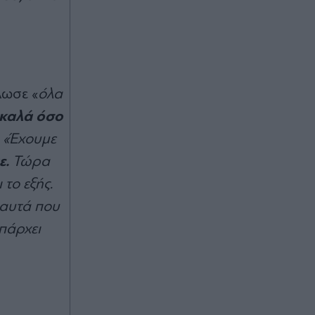
λωσε «
όλα
 καλά όσο
. «Έχουμε
ε.
Τώρα
 το εξής.
 αυτά που
πάρχει