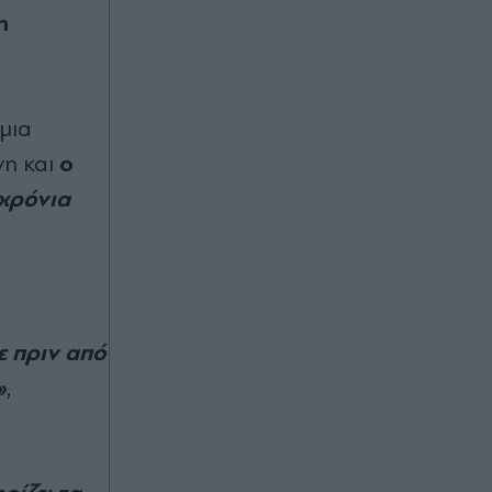
Όλες οι εκδηλώσεις και οι κορυφαίες
η
βραδιές της απόλυτης μουσικής
εμπειρίας του καλοκαιριού
Πριν 39 λεπτά
μια
Τούρκικα δημοσιεύματα για
Κωνσταντέλια: "Η Γαλατασαράι
ο
νη και
χτύπησε την πόρτα του ΠΑΟΚ"
 χρόνια
Πριν 44 λεπτά
Ευθείες "βολές" Αυγερινού και
συνεργατών κατά Γρατσία, αυλικών
και κόμματος Καρυστιανού - "Το
μετέτρεψαν σε μικρό αρχηγικό
ε πριν από
κόμμα"
»
,
Πριν 49 λεπτά
Βόρεια Εύβοια: Η εντυπωσιακή θέα
που "κόβει την ανάσα" - Από τοπίο
εγκαταλελειμμένων μεταλλείων σε