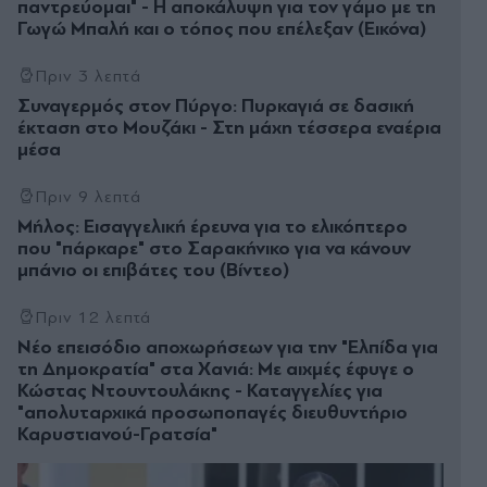
παντρεύομαι" - Η αποκάλυψη για τον γάμο με τη
Γωγώ Μπαλή και ο τόπος που επέλεξαν (Εικόνα)
Πριν 3 λεπτά
Συναγερμός στον Πύργο: Πυρκαγιά σε δασική
έκταση στο Μουζάκι - Στη μάχη τέσσερα εναέρια
μέσα
Πριν 9 λεπτά
Μήλος: Εισαγγελική έρευνα για το ελικόπτερο
που "πάρκαρε" στο Σαρακήνικο για να κάνουν
μπάνιο οι επιβάτες του (Βίντεο)
Πριν 12 λεπτά
Νέο επεισόδιο αποχωρήσεων για την "Ελπίδα για
τη Δημοκρατία" στα Χανιά: Με αιχμές έφυγε ο
Κώστας Ντουντουλάκης - Καταγγελίες για
"απολυταρχικά προσωποπαγές διευθυντήριο
Καρυστιανού-Γρατσία"