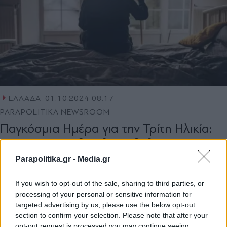
ΕΛΛΑΔΑ
01.10.2024 08:17
PARAPOLITIKA NEWSROOM
Παγκόσμια Ημέρα για την Τρίτη Ηλικία:
Οι υπεραιωνόβιοι θα αυξηθούν κατά
1004% τα επόμενα 30 χρόνια
Parapolitika.gr -
Media.gr
If you wish to opt-out of the sale, sharing to third parties, or
processing of your personal or sensitive information for
targeted advertising by us, please use the below opt-out
section to confirm your selection. Please note that after your
opt-out request is processed you may continue seeing