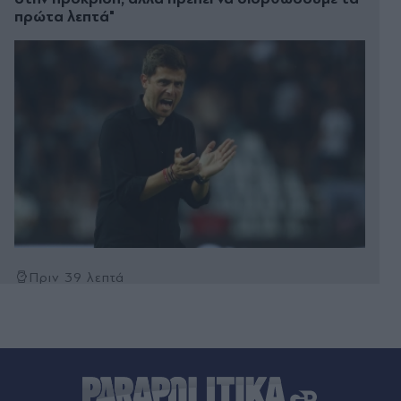
πρώτα λεπτά"
Πριν 39 λεπτά
Κυριάκος Μητσοτάκης: Χαλαρή έξοδος με τη
Μαρέβα στα Χανιά (Εικόνες)
Πριν 43 λεπτά
Γαλλία: Απάντησε η πρόεδρος των Οικολόγων