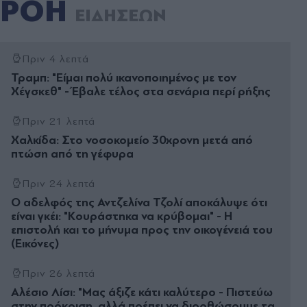
ΡΟΗ
ΕΙΔΗΣΕΩΝ
Πριν 4 λεπτά
Τραμπ: "Είμαι πολύ ικανοποιημένος με τον
Χέγσκεθ" - Έβαλε τέλος στα σενάρια περί ρήξης
Πριν 21 λεπτά
Χαλκίδα: Στο νοσοκομείο 30χρονη μετά από
πτώση από τη γέφυρα
Πριν 24 λεπτά
Ο αδελφός της Αντζελίνα Τζολί αποκάλυψε ότι
είναι γκέι: "Κουράστηκα να κρύβομαι" - Η
επιστολή και το μήνυμα προς την οικογένειά του
(Εικόνες)
Πριν 26 λεπτά
Αλέσιο Λίσι: "Μας άξιζε κάτι καλύτερο - Πιστεύω
στην πρόκριση, αλλά πρέπει να διορθώσουμε τα