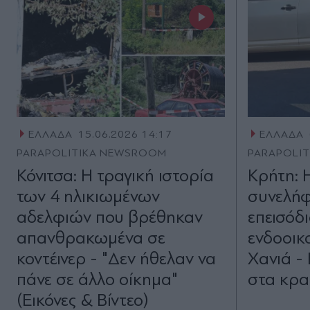
ΕΛΛΑΔΑ
15.06.2026 14:17
ΕΛΛΑΔΑ
PARAPOLITIKA NEWSROOM
PARAPOLI
Κόνιτσα: Η τραγική ιστορία
Κρήτη: 
των 4 ηλικιωμένων
συνελήφ
αδελφιών που βρέθηκαν
επεισόδ
απανθρακωμένα σε
ενδοοικ
κοντέινερ - "Δεν ήθελαν να
Χανιά -
πάνε σε άλλο οίκημα"
στα κρα
(Εικόνες & Βίντεο)