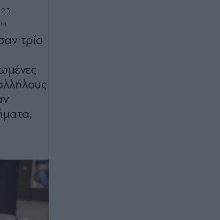
:23
OM
σαν τρία
ιωμένες
αλλήλους
αν
ήματα,
ώ