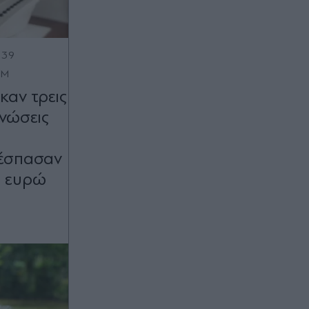
:39
OM
αν τρεις
νώσεις
πέσπασαν
0 ευρώ