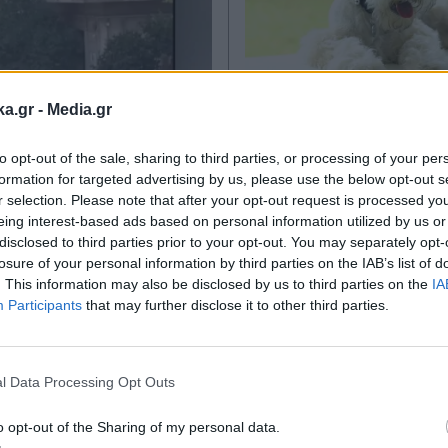
29.06.2026 22:07
ANIMALL
26.06.2026 1
ka.gr -
Media.gr
TIKA NEWSROOM
PARAPOLITIKA NEWSRO
to opt-out of the sale, sharing to third parties, or processing of your per
: Πού εστιάζουν οι
Οι 6 καλύτερες ρά
formation for targeted advertising by us, please use the below opt-out s
για τα αίτια της
σκύλων για ηλικιω
r selection. Please note that after your opt-out request is processed y
eing interest-based ads based on personal information utilized by us or
άς - Στο επίκεντρο
που αναζητούν ασ
disclosed to third parties prior to your opt-out. You may separately opt-
ταση των
και συντροφιά
losure of your personal information by third parties on the IAB’s list of
λογικών
. This information may also be disclosed by us to third parties on the
IA
Participants
that may further disclose it to other third parties.
τάσεων και
Εγγραφή στο
σεων (Βίντεο)
newsletter
l Data Processing Opt Outs
o opt-out of the Sharing of my personal data.