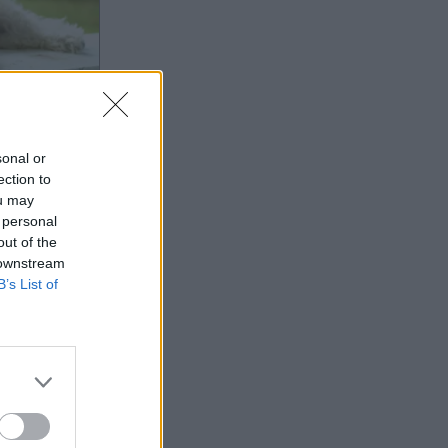
7:56
OM
sonal or
τσες
ection to
μένους
ou may
 personal
φάλεια
out of the
 downstream
B’s List of