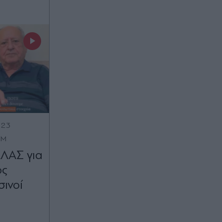
:23
OM
ΕΛΑΣ για
ος
σινοί