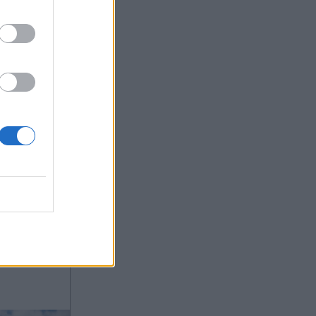
OM
φτάνουν
ε υγεία