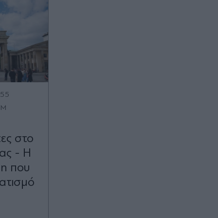
:55
OM
τες στο
ας - Η
ση που
ατισμό