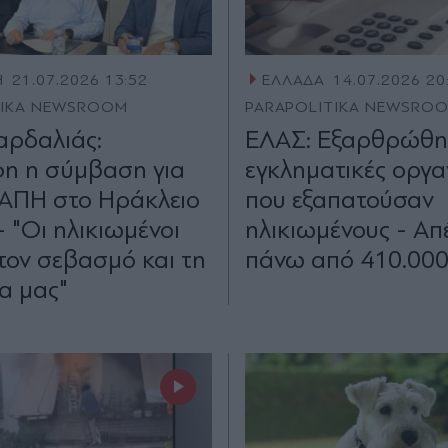
Η
21.07.2026 13:52
ΕΛΛΑΔΑ
14.07.2026 20
TIKA NEWSROOM
PARAPOLITIKA NEWSRO
αρδαλιάς:
ΕΛΑΣ: Εξαρθρώθηκ
η η σύμβαση για
εγκληματικές οργα
ΚΑΠΗ στο Ηράκλειο
που εξαπατούσαν
- "Οι ηλικιωμένοι
ηλικιωμένους - Α
 τον σεβασμό και τη
πάνω από 410.00
α μας"