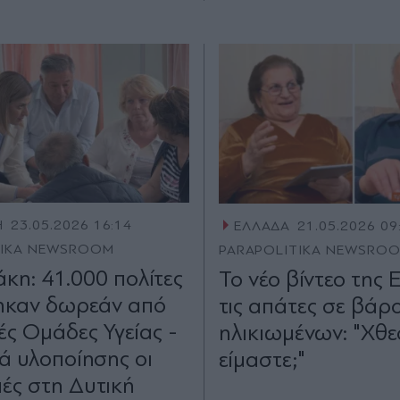
Η
23.05.2026 16:14
ΕΛΛΑΔΑ
21.05.2026 09
TIKA NEWSROOM
PARAPOLITIKA NEWSRO
κη: 41.000 πολίτες
Το νέο βίντεο της 
ηκαν δωρεάν από
τις απάτες σε βάρ
τές Ομάδες Υγείας -
ηλικιωμένων: "Χθε
ιά υλοποίησης οι
είμαστε;"
μές στη Δυτική