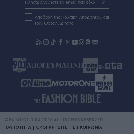
Πριν 49 λεπτά
Πολύ υψηλός κίνδυνος πυρκαγιάς την Πέμπτη 6
Αποδοχή της
Πολιτική Απορρήτου
και
Αυγούστου για την Αττική, τη Βοιωτία και την
των
Όρων Χρήσης
Εύβοια - Στο "πορτοκαλί" κι άλλες περιοχές
(Χάρτης)
©PARAPOLITIKA 2026 ALL RIGHTS RESERVED
ΤΑΥΤΟΤΗΤΑ
ΟΡΟΙ ΧΡΗΣΗΣ
ΕΠΙΚΟΙΝΩΝΙΑ