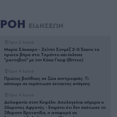
ΡΟΗ
ΕΙΔΗΣΕΩΝ
Πριν 2 λεπτά
Μαρία Σάκκαρη - Ζεϊνέπ Σονμέζ 2-0: Έκανε το
πρώτο βήμα στο Τορόντο και έκλεισε
"ραντεβού" με την Κόκο Γκοφ (Βίντεο)
Πριν 9 λεπτά
Πρώτες βοήθειες σε ζώα συντροφιάς: Τι
κάνουμε σε περίπτωση έκτακτης ανάγκης
Πριν 9 λεπτά
Δολοφονία στην Κυψέλη: Απολογείται σήμερα ο
26χρονος Αφγανός - Επιμένει ότι δεν σκότωσε τη
38χρονη Βρετανίδα, η αναφορά σε