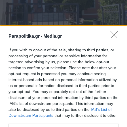
Parapolitika.gr -
Media.gr
ΕΛΛΑΔΑ
23.12.2025 20:06
If you wish to opt-out of the sale, sharing to third parties, or
PARAPOLITIKA NEWSROOM
processing of your personal or sensitive information for
targeted advertising by us, please use the below opt-out
Αλεξανδρούπολη: "Είχε φάει το
section to confirm your selection. Please note that after your
προηγούμενο βράδυ, μιλούσε και ήταν
opt-out request is processed you may continue seeing
λειτουργικό", λέει η μητέρα του 3χρονου
interest-based ads based on personal information utilized by
us or personal information disclosed to third parties prior to
που πέθανε από ασιτία (Βίντεο)
your opt-out. You may separately opt-out of the further
disclosure of your personal information by third parties on the
IAB’s list of downstream participants. This information may
also be disclosed by us to third parties on the
IAB’s List of
Εγγραφή στο newsletter
Downstream Participants
that may further disclose it to other
third parties.