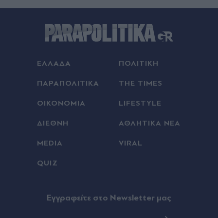
Πριν 27 λεπτά
Διακοπές ρεύματος σε Καλλιθέα, Άλιμο, Πειραιά
και άλλες περιοχές της Αττικής την Πέμπτη 6
Αυγούστου
ΕΛΛΑΔΑ
ΠΟΛΙΤΙΚΗ
Πριν 28 λεπτά
Διακοπές νερού σε Αθήνα, Γλυφάδα, Καλλιθέα
ΠΑΡΑΠΟΛΙΤΙΚΑ
THE TIMES
και άλλη μία περιοχή της Αττικής την Πέμπτη 6
Αυγούστου
ΟΙΚΟΝΟΜΙΑ
LIFESTYLE
Πριν 32 λεπτά
ΔΙΕΘΝΗ
ΑΘΛΗΤΙΚΑ ΝΕΑ
Ζώδια σήμερα: Νέος κύκλος σε έρωτα και
MEDIA
VIRAL
συνεργασίες από το βράδυ - Ποια ζώδια ευνοεί η
είσοδος της Αφροδίτης στον Ζυγό
QUIZ
Πριν 32 λεπτά
Έρωτας στα δικαστήρια για "Αντώνιο και
Eγγραφείτε στο Newsletter μας
Κλεοπάτρα"