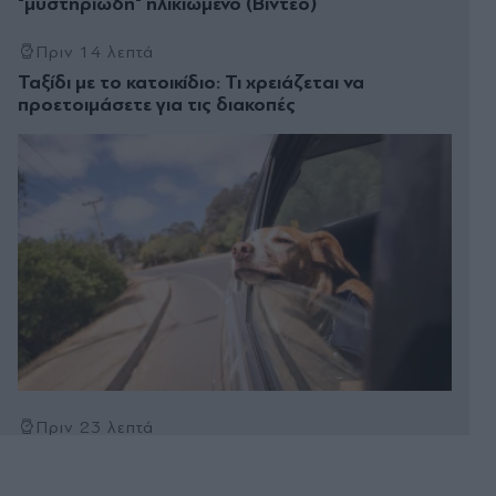
"μυστηριώδη" ηλικιωμένο (Βίντεο)
Πριν 14 λεπτά
Ταξίδι με το κατοικίδιο: Τι χρειάζεται να
προετοιμάσετε για τις διακοπές
Πριν 23 λεπτά
Δύο εκρήξεις στα Στενά του Ορμούζ: Τι ανέφερε
πλοίαρχος δεξαμενόπλοιου