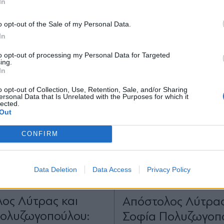
In
*
o opt-out of the Sale of my Personal Data.
Αποδέχομαι τους
όρους χρήσης
In
και την πολιτική απορρήτου
to opt-out of processing my Personal Data for Targeted
ing.
Εγγραφή
In
o opt-out of Collection, Use, Retention, Sale, and/or Sharing
ersonal Data that Is Unrelated with the Purposes for which it
lected.
X
Out
CONFIRM
Data Deletion
Data Access
Privacy Policy
20.05.2026 11:28
ΕΛΛΑΔΑ
18.12.2025 14
TIKA NEWSROOM
PARAPOLITIKA NEWSRO
ος Λύτρας και
Απόστολος Λύτρας
ολυζωγοπούλου:
Σοφία Πολυζωγοπ