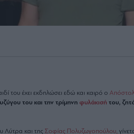
αιδί του έχει εκδηλώσει εδώ και καιρό ο
Απόστο
συζύγου του και την τρίμηνη
φυλάκισή
του, ζητά
υ Λύτρα και της
Σοφίας Πολυζωγοπούλου,
γίνετ