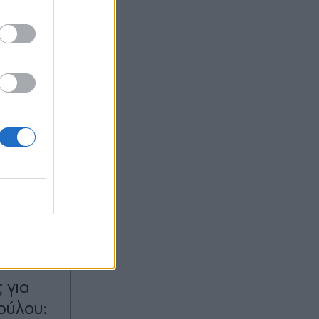
:04
OM
 για
ούλου: