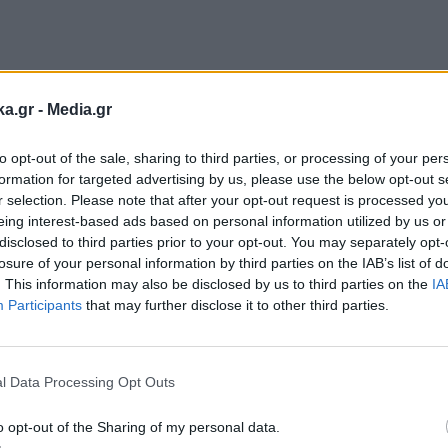
ka.gr -
Media.gr
to opt-out of the sale, sharing to third parties, or processing of your per
formation for targeted advertising by us, please use the below opt-out s
r selection. Please note that after your opt-out request is processed y
eing interest-based ads based on personal information utilized by us or
disclosed to third parties prior to your opt-out. You may separately opt-
losure of your personal information by third parties on the IAB’s list of
. This information may also be disclosed by us to third parties on the
IA
Participants
that may further disclose it to other third parties.
Σ ΛΥΤΡΑΣ
#Κόρη
#Συμφωνία
#Ξυλοδαρμός
Εγγραφή στο
newsletter
l Data Processing Opt Outs
Ακολουθήστε μας στο
Ακολουθήστε μ
o opt-out of the Sharing of my personal data.
facebook
twitter