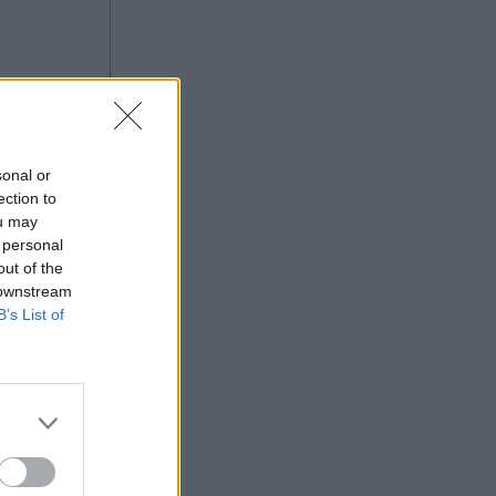
sonal or
ection to
ou may
 personal
out of the
 downstream
B’s List of
ας στο