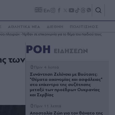
En
E
ΑΘΛΗΤΙΚΑ ΝΕΑ
ΔΙΕΘΝΗ
ΠΟΛΙΤΙΣΜΟΣ
 πλευρών - Ήρθαν σε επικοινωνία για το θέμα του παιδιού τους
ΡΟΗ
ΕΙΔΗΣΕΩΝ
ης των
Πριν 4 λεπτά
Συνάντηση Ζελένσκι με Βούτσιτς:
"Θέματα οικονομίας και ασφάλειας"
στο επίκεντρο της συζήτησης
μεταξύ των προέδρων Ουκρανίας
και Σερβίας
Πριν 11 λεπτά
Αποστολία Ζώη για τον θάνατο της