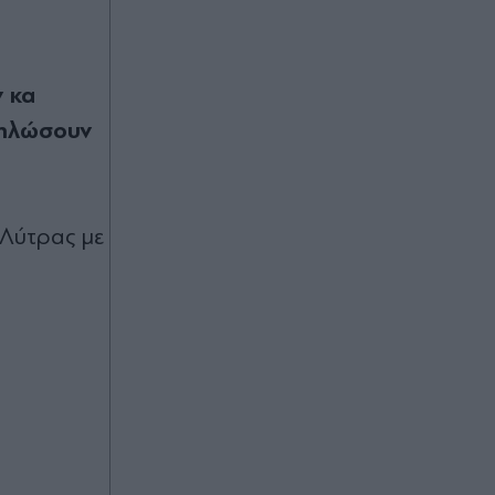
Στα χαρακώματα Ισπανία & Ιταλία
λόγω Θέουτα: Η κυβέρνηση
Σάντσεθ ανακοίνωσε και αυτή
ελέγχους στα σύνορα, η Ρώμη "δεν
ν κα
δέχεται τελεσίγραφα" (Βίντεο)
μηλώσουν
07.08.2026 23:38
Στέφανη Χαραλάμπους: Η ηθοποιός
 Λύτρας με
της "Γης της Ελιάς" κυκλοφορεί το
πρώτο της τραγούδι - Λέγεται
"Θεσσαλονίκη" (Βίντεο)
07.08.2026 23:29
Νοσοκομείο Πύργου: Φίδι
επισκέφτηκε το τμήμα Επείγοντων
Περιστατικών (Εικόνες)