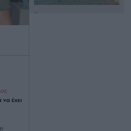
Πριν 38 λεπτά
Έλενα Χριστοπούλου: Ποζάρει με
μπικίνι στον καθρέφτη - "Χάνουμε
τουλάχιστον 25 κιλά η καθεμία»"
(Βίντεο)
Πριν 39 λεπτά
Καύσωνας και ισχυρά μελτέμια το
Σαββατοκύριακο: Συναγερμός για
φωτιές - Ποιες περιοχές μπαίνουν σε
Red Code (Βίντεο)
λος
Πριν 46 λεπτά
 να έχει
Στενά του Ορμούζ: Η συμφωνία για
την αποκατάσταση της εμπορικής
ναυτιλίας συνεπάγεται άρση των
λιμανιών του Ιράν από τις ΗΠΑ
αι
Πριν 59 λεπτά