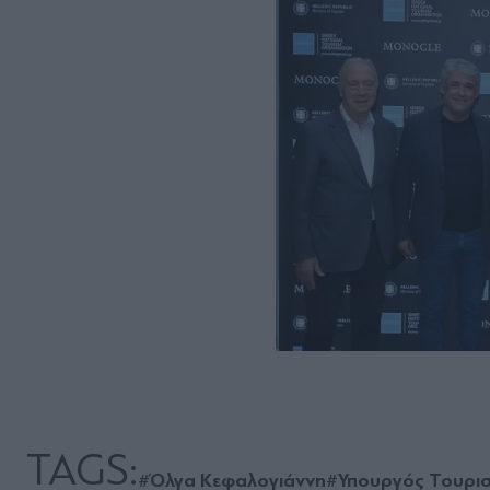
TAGS:
#Όλγα Κεφαλογιάννη
#Υπουργός Τουρι