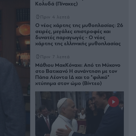
Κολυδά (Πίνακες)
Πριν 4 λεπτά
Ο νέος χάρτης της μυθοπλασίας: 26
σειρές, μεγάλες επιστροφές και
δυνατές παραγωγές - Ο νέος
χάρτης της ελληνικής μυθοπλασίας
Πριν 7 λεπτά
Μάθιου ΜακΚόναχι: Από τη Μύκονο
στο Βατικανό Η συνάντηση με τον
Πάπα Λέοντα ΙΔ και το "φιλικό"
χτύπημα στον ώμο (Βίντεο)