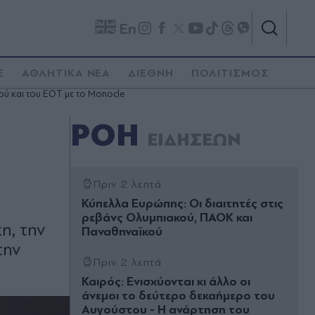
En
E
ΑΘΛΗΤΙΚΑ ΝΕΑ
ΔΙΕΘΝΗ
ΠΟΛΙΤΙΣΜΟΣ
ύ και του ΕΟΤ με το Monocle
ΡΟΗ
ΕΙΔΗΣΕΩΝ
Πριν 2 λεπτά
Κύπελλα Ευρώπης: Οι διαιτητές στις
ρεβάνς Ολυμπιακού, ΠΑΟΚ και
η, την
Παναθηναϊκού
την
Πριν 2 λεπτά
Καιρός: Ενισχύονται κι άλλο οι
άνεμοι το δεύτερο δεκαήμερο του
Αυγούστου - Η ανάρτηση του