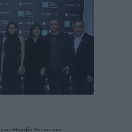
σμού
#Μαρέβα Μητσοτάκη