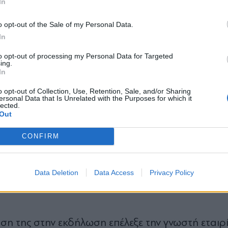
ισμό, τη βιωσιμότητα και την ποιότητα ζωής.
In
*
o opt-out of the Sale of my Personal Data.
Αποδέχομαι τους
όρους χρήσης
μού:
In
και την πολιτική απορρήτου
to opt-out of processing my Personal Data for Targeted
ξουμε την Ελλάδα ως διαχρονική και σύγχρονη.
ing.
Εγγραφή
In
άζει την καινοτομία. Που δεν είναι απλώς ένας 
υμβαδίζει με τις αξίες και τις φιλοδοξίες των 
o opt-out of Collection, Use, Retention, Sale, and/or Sharing
ersonal Data that Is Unrelated with the Purposes for which it
lected.
X
Out
CONFIRM
Μαρέβα Γκραμπόφσκι-Μητσοτάκη
.
, την οποία
, Όλγα Κεφαλογιάννη, για την καθοριστική συμ
Data Deletion
Data Access
Privacy Policy
ση της στην εκδήλωση επέλεξε την γνωστή εταιρ