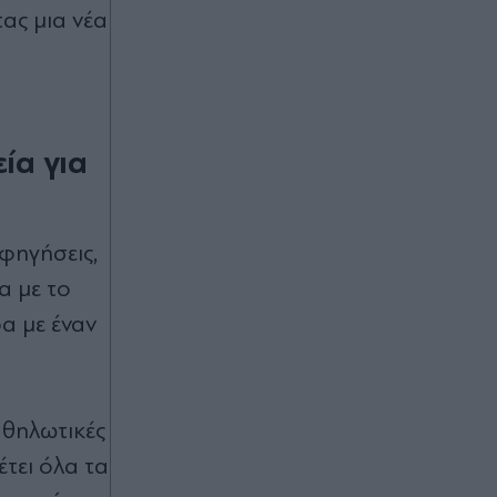
απροβάριστο τραγούδι έγινε
ας μια νέα
τεράστια επιτυχία (Βίντεο)
Πριν 30 λεπτά
Marfin: Έφτασε στην Ελλάδα η
46χρονη κατηγορούμενη για τον
ία για
φονικό εμπρησμό - Την Παρασκευή
στην Εισαγγελία
Πριν 36 λεπτά
φηγήσεις,
Σκύρος: Συνελήφθη 63χρονη για τη
α με το
μεγάλη φωτιά - Γεννήτρια που
ηλεκτροδοτούσε υπαίθρια κουζίνα
α με έναν
φέρεται να προκάλεσε την πυρκαγιά
Πριν 36 λεπτά
Μετρό Θεσσαλονίκης: Ξεκινούν τα
αθηλωτικές
δοκιμαστικά δρομολόγια των νέων
έτει όλα τα
σταθμών προς την Καλαμαριά -
Ταχιάος: "Ενθαρρυντικές οι πρώτες