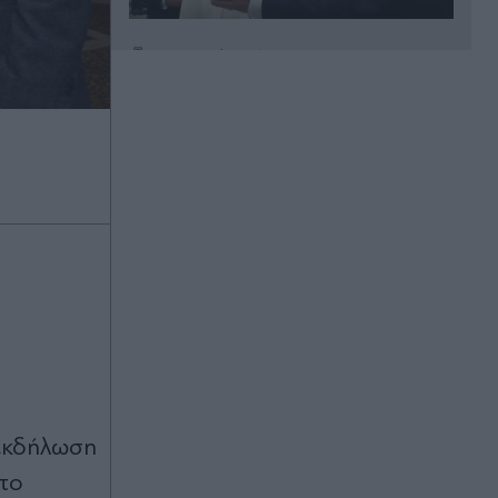
Πριν 17 λεπτά
Χανιά: Η ανακοίνωση της ΕΛΑΣ για
την 75χρονη που έφυγε από το
Αστυνομικό Τμήμα και βρέθηκε
νεκρή σε χωράφι - Έχει διαταχθεί
ΕΔΕ σε βάρος αστυνομικών
Πριν 28 λεπτά
Σύγκρουση ελικοπτέρων στην
Ψάθα: "Υπήρχε και τρίτο ελικόπτερο
στο σχηματισμό" - Κρίσιμο
αμοντάριστο βίντεο στα χέρια της
ΕΛΑΣ, πού επικεντρώνονται οι
έρευνες
Πριν 29 λεπτά
Γιάννης Φακίνος: Από το καμαρίνι
 εκδήλωση
στη Λαμία στο viral φαινόμενο
στο
"Λογαριασμός" - Πώς το