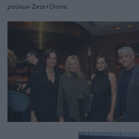
ρούχων
Zeus+Dione.