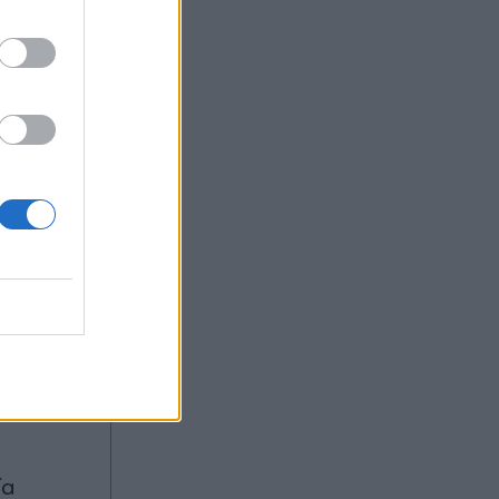
 Μια χώρα
προορισμός
σημερινών
βολή της
ία