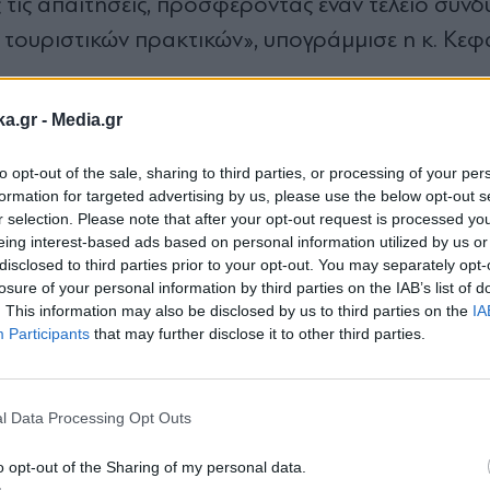
ς τις απαιτήσεις, προσφέροντας έναν τέλειο συν
τουριστικών πρακτικών», υπογράμμισε η κ. Κεφ
 Υπουργός Τουρισμού ανέφερε ότι, με όχημα τις
ka.gr -
Media.gr
 τις εκδηλώσεις του Monocle, θα αναδειχθούν τα
to opt-out of the sale, sharing to third parties, or processing of your per
 παγκόσμιο κοινό, όχι μόνο στις βασικές αλλά κα
formation for targeted advertising by us, please use the below opt-out s
r selection. Please note that after your opt-out request is processed y
eing interest-based ads based on personal information utilized by us or
disclosed to third parties prior to your opt-out. You may separately opt-
ική έκδοση 250 σελίδων, το «The Monocle Hand
losure of your personal information by third parties on the IAB’s list of
. This information may also be disclosed by us to third parties on the
IA
 αξιοσημείωτα μέρη της Ελλάδας, από καινοτόμο
Participants
that may further disclose it to other third parties.
μουσεία και γκαλερί.
Εγγραφή στο
newsletter
l Data Processing Opt Outs
ανοίγει ένα νέο κεφάλαιο για την Ελλάδα, η οπο
 έναν καθοριστικό και αποφασιστικό παράγοντα 
o opt-out of the Sharing of my personal data.