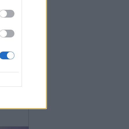
026 14:05
OM
η: Στην
 - Η
ση μετά
ρια