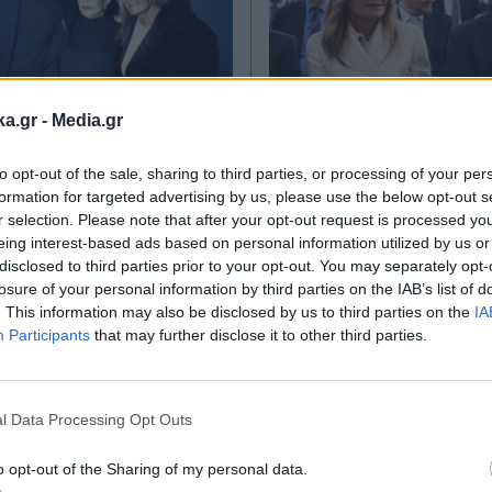
ka.gr -
Media.gr
ΙΤΙΚΑ
29.03.2026 14:37
ΠΑΡΑΠΟΛΙΤΙΚΑ
25.03.2
to opt-out of the sale, sharing to third parties, or processing of your per
TIKA NEWSROOM
PARAPOLITIKA NEWSRO
formation for targeted advertising by us, please use the below opt-out s
 Μητσοτάκη για
Μαρέβα Μητσοτάκ
r selection. Please note that after your opt-out request is processed y
α: "Τα λόγια είναι
eing interest-based ads based on personal information utilized by us or
25η Μαρτίου: "Η μ
disclosed to third parties prior to your opt-out. You may separately opt-
 για όλα όσα
διπλή γιορτή των 
losure of your personal information by third parties on the IAB’s list of
 ακούγοντας τα
χρόνια πολλά Ελλ
. This information may also be disclosed by us to third parties on the
IA
Participants
that may further disclose it to other third parties.
ια σου"
(Εικόνα)
Εγγραφή στο
newsletter
l Data Processing Opt Outs
o opt-out of the Sharing of my personal data.