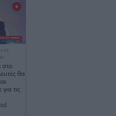
13:45
OM
 στο
λευτές θα
και
ε για τις
εο)