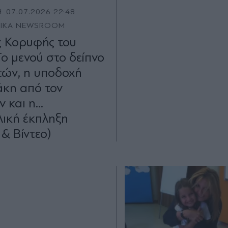
Η
07.07.2026 22:48
TIKA NEWSROOM
 Κορυφής του
ο μενού στο δείπνο
τών, η υποδοχή
κη από τον
 και η...
λική έκπληξη
 & Βίντεο)