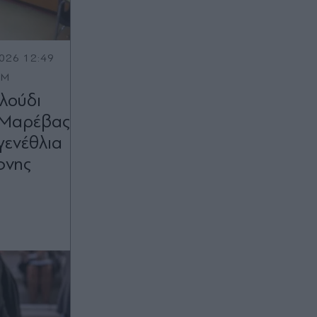
026 12:49
OM
λούδι
ς Μαρέβας
γενέθλια
φνης