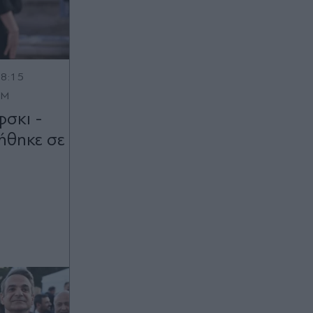
18:15
OM
σκι -
ήθηκε σε
ό