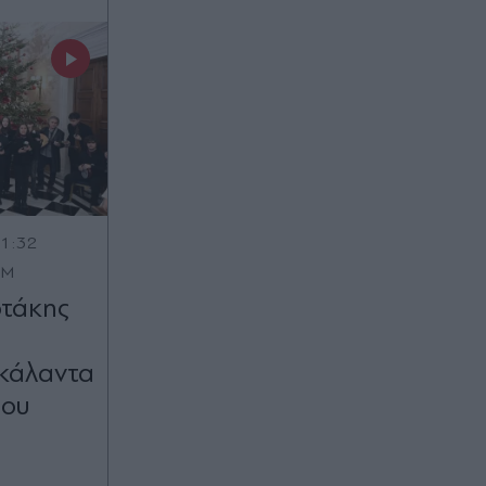
11:32
OM
οτάκης
 κάλαντα
μου