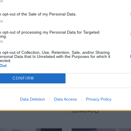
In
*
o opt-out of the Sale of my Personal Data.
Αποδέχομαι τους
όρους χρήσης
In
και την πολιτική απορρήτου
to opt-out of processing my Personal Data for Targeted
ing.
Εγγραφή
ΙΤΙΚΑ
07.03.2026 17:51
ΠΑΡΑΠΟΛΙΤΙΚΑ
20.02.2
In
TIKA NEWSROOM
PARAPOLITIKA NEWSRO
o opt-out of Collection, Use, Retention, Sale, and/or Sharing
 Μητσοτάκη: Η
Μαρέβα Μητσοτάκ
ersonal Data that Is Unrelated with the Purposes for which it
lected.
X
νη ανάρτηση για τα
κηδεία της Ελένης
Out
s σχετικά με την
Γλύκατζη-Αρβελέρ
CONFIRM
φή της κόρης της
πρώτη της εμφάνι
από το Ντουμπάι
το χειρουργείο, με
Data Deletion
Data Access
Privacy Policy
επιδέσμους στα χέ
(Εικόνες)