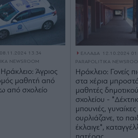
08.11.2024 13:34
ΕΛΛΑΔΑ
12.10.2024 01
TIKA NEWSROOM
PARAPOLITIKA NEWSRO
 Ηράκλειο: Άγριος
Ηράκλειο: Γονείς 
μός μαθητή από
στα χέρια μπροστ
ξω από σχολείο
μαθητές δημοτικο
σχολείου - "Δέχτη
μπουνιές, γυναίκες
ουρλιάζανε, το παι
έκλαιγε", καταγγέλ
πατέρας