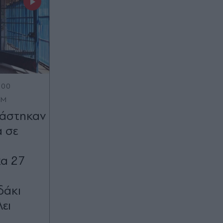
:00
OM
πιάστηκαν
ά σε
ύ
κα 27
δάκι
λει