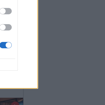
γίου
ας στο