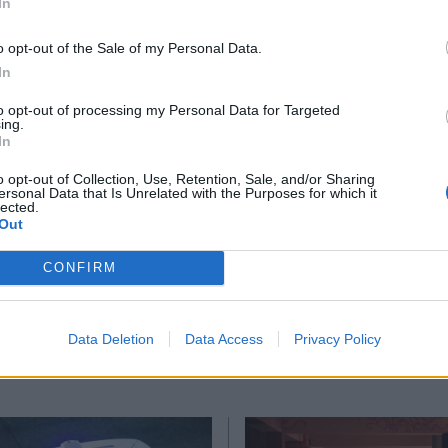
In
27 Μαρτίου στις 11:00 το πρωί στον Ιερό Ναό Α
*
o opt-out of the Sale of my Personal Data.
Αποδέχομαι τους
όρους χρήσης
In
και την πολιτική απορρήτου
to opt-out of processing my Personal Data for Targeted
ing.
Εγγραφή
#Μαθητής
#Γονείς
In
o opt-out of Collection, Use, Retention, Sale, and/or Sharing
ersonal Data that Is Unrelated with the Purposes for which it
lected.
X
Out
Ακολουθήστε μας στο
Ακολουθήστε μ
CONFIRM
facebook
twitter
Data Deletion
Data Access
Privacy Policy