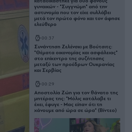
καταδικάστηκε για δύο φόνους
γυναικών - "Συγγνώμη" από την
αστυνομία που τον είχε συλλάβει
μετά τον πρώτο φόνο και τον άφησε
ελεύθερο
00:37
Συνάντηση Ζελένσκι με Βούτσιτς:
"Θέματα οικονομίας και ασφάλειας"
στο επίκεντρο της συζήτησης
μεταξύ των προέδρων Ουκρανίας
και Σερβίας
00:29
Αποστολία Ζώη για τον θάνατο της
μητέρας της: "Μόλις κατάλαβε τι
έχει, έφυγε - Μας είπαν ότι τη
χάνουμε από ώρα σε ώρα" (Βίντεο)