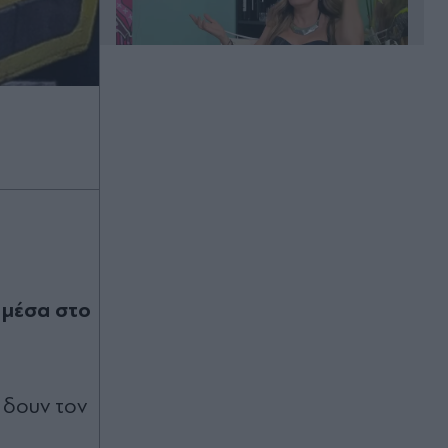
00:20
Άλιμος: Υπό έλεγχο η φωτιά που
ξέσπασε σε κατάστημα ναυτιλιακών
ειδών
00:11
Χανιά: Φίδι δάγκωσε 13χρονο στην
 μέσα στο
παραλία Αφράτα, επενέβη καίρια το
ΕΚΑΒ
00:03
 δουν τον
Έλενα Χριστοπούλου: Ποζάρει με
μπικίνι στον καθρέφτη - "Χάνουμε