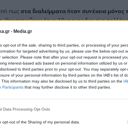
στα διαλείμματα ήταν συνέχεια μόνος τ
ομπή πως
ς
. Υποστηρίζουν ότι ο 18χρονος δεν είχε πολλές 
ινωνούν πλέον οι έφηβοι.
ka.gr -
Media.gr
to opt-out of the sale, sharing to third parties, or processing of your per
ήταν ένας έξυπνος μα
οιτούσε το παιδί είπε πως
formation for targeted advertising by us, please use the below opt-out s
 τον είχαν αγκαλιάσει οι συμμαθητές του. Διέψε
r selection. Please note that after your opt-out request is processed y
eing interest-based ads based on personal information utilized by us or
είχε πέσει θύμα
bullying, τονίζοντας πως είναι
ι
disclosed to third parties prior to your opt-out. You may separately opt-
losure of your personal information by third parties on the IAB’s list of
. This information may also be disclosed by us to third parties on the
IA
Participants
that may further disclose it to other third parties.
Εγγραφή στο
αυτή την πράξη αναμένεται να ρίξει η κατάθεση
newsletter
Πιθανόν απαντήσεις να κρύβον
ε κατάσταση σοκ.
l Data Processing Opt Outs
o opt-out of the Sharing of my personal data.