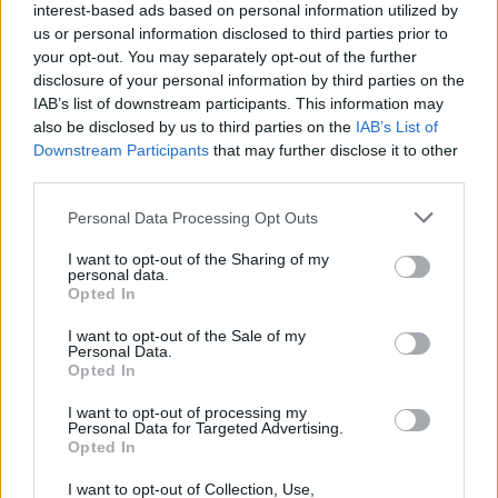
interest-based ads based on personal information utilized by
PARAPOLITIKA NEWSROOM
us or personal information disclosed to third parties prior to
Δολοφονία στην Εύβοια: Ο 75χρονος είχε
your opt-out. You may separately opt-out of the further
καλέσει τον 50χρονο για να του δώσει
disclosure of your personal information by third parties on the
IAB’s list of downstream participants. This information may
κάποια κλειδιά για το σπίτι και τον
also be disclosed by us to third parties on the
IAB’s List of
Εγγραφή στο newsletter
πυροβόλησε
Downstream Participants
that may further disclose it to other
third parties.
Personal Data Processing Opt Outs
I want to opt-out of the Sharing of my
personal data.
*
Opted In
Αποδέχομαι τους
όρους χρήσης
και την πολιτική απορρήτου
I want to opt-out of the Sale of my
Personal Data.
Opted In
Εγγραφή
I want to opt-out of processing my
Personal Data for Targeted Advertising.
Opted In
X
I want to opt-out of Collection, Use,