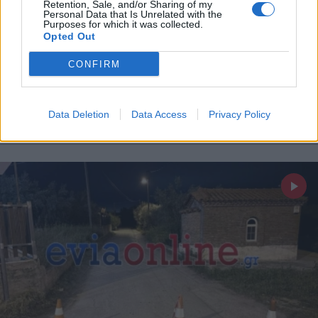
Retention, Sale, and/or Sharing of my
Personal Data that Is Unrelated with the
Purposes for which it was collected.
ΕΛΛΑΔΑ
09.04.2025 17:38
Opted Out
PARAPOLITIKA NEWSROOM
CONFIRM
Δολοφονία στην Εύβοια: Βρέθηκε το
ημερολόγιο του 75χρονου - Τι έγραφε για
τον πλειστηριασμό
Data Deletion
Data Access
Privacy Policy