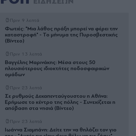
ΕΙΔΗΣΕΩΝ
Πριν 9 λεπτά
Φωτιές: "Μια λάθος πράξη μπορεί να φέρει την
καταστροφή" - Το μήνυμα της Πυροσβεστικής
(Βίντεο)
Πριν 13 λεπτά
Βαγγέλης Μαρινάκης: Μέσα στους 50
πλουσιότερους ιδιοκτήτες ποδοσφαιρικών
ομάδων
Πριν 23 λεπτά
Σε ρυθμούς Δεκαπενταύγουστου η Αθήνα:
Ερήμωσε το κέντρο της πόλης - Συνεχίζεται η
απόβαση στα νησιά (Βίντεο)
Πριν 23 λεπτά
Ιωάννα Σιαμπάνη: Δείτε την να θηλάζει τον γιο
της - "Αυτές τις slow days θέλω να τις ζήσω"