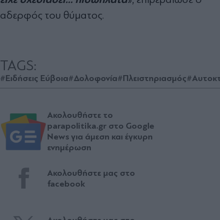
αδερφός του θύματος.
TAGS:
#Ειδήσεις Εύβοια
#Δολοφονία
#Πλειστηριασμός
#Αυτοκτ
Ακολουθήστε το
parapolitika.gr στο Google
News για άμεση και έγκυρη
ενημέρωση
Ακολουθήστε μας στο
facebook