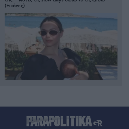
(Εικόνες)
Πριν 28 λεπτά
Ισπανία: Έλεγξε περίπου 200 αφίξεις ταξιδιωτών
από την Ιταλία εν μέσω της διαμάχης για τη
Σένγκεν
Πριν 37 λεπτά