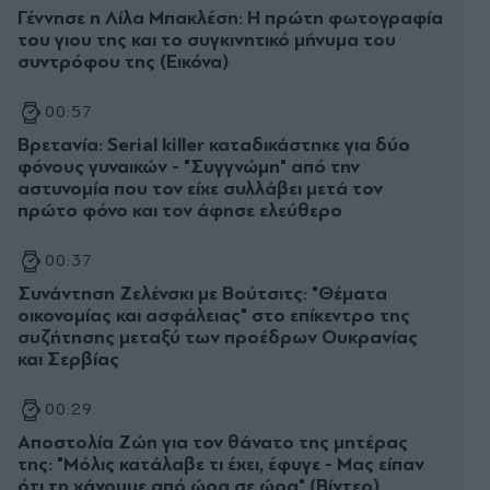
Γέννησε η Λίλα Μπακλέση: Η πρώτη φωτογραφία
του γιου της και το συγκινητικό μήνυμα του
συντρόφου της (Εικόνα)
00:57
Βρετανία: Serial killer καταδικάστηκε για δύο
φόνους γυναικών - "Συγγνώμη" από την
αστυνομία που τον είχε συλλάβει μετά τον
πρώτο φόνο και τον άφησε ελεύθερο
00:37
Συνάντηση Ζελένσκι με Βούτσιτς: "Θέματα
οικονομίας και ασφάλειας" στο επίκεντρο της
συζήτησης μεταξύ των προέδρων Ουκρανίας
και Σερβίας
00:29
Αποστολία Ζώη για τον θάνατο της μητέρας
της: "Μόλις κατάλαβε τι έχει, έφυγε - Μας είπαν
ότι τη χάνουμε από ώρα σε ώρα" (Βίντεο)