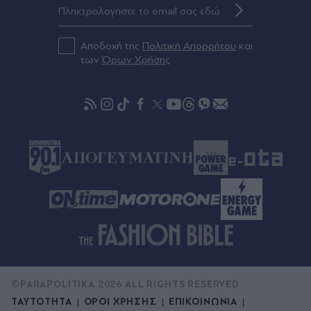
Τραμπ - "Περιορισμένες οι επιλογές των ΗΠΑ"
Πριν 52 λεπτά
Αποδοχή της
Πολιτική Απορρήτου
και
Μπαρτσελόνα: Ο Πεπ Γκουαρδιόλα συμβούλευσε
των
Όρων Χρήσης
τον Ρόδρι να επιλέξει τους "μπλαουγκράνα" αντί
για την Ρεάλ Μαδρίτης
©PARAPOLITIKA 2026 ALL RIGHTS RESERVED
ΤΑΥΤΟΤΗΤΑ
ΟΡΟΙ ΧΡΗΣΗΣ
ΕΠΙΚΟΙΝΩΝΙΑ