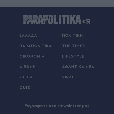
Εκτίμησης Κινδύνου
Πριν 23 λεπτά
Δυτική Αττική: Η επόμενη μέρα μετά τις φωτιές -
Τα έργα Antinero, η αποκατάσταση και η "μάχη"
πριν από τις βροχές
ΕΛΛΑΔΑ
ΠΟΛΙΤΙΚΗ
Πριν 31 λεπτά
ΠΑΡΑΠΟΛΙΤΙΚΑ
THE TIMES
Καρδιολόγοι και διαιτολόγοι ξεχωρίζουν 7
δημητριακά για καλύτερη υγεία της καρδιάς
ΟΙΚΟΝΟΜΙΑ
LIFESTYLE
ΔΙΕΘΝΗ
ΑΘΛΗΤΙΚΑ ΝΕΑ
Πριν 39 λεπτά
Μετρό Θεσσαλονίκης: Ξεκινούν τα δοκιμαστικά
MEDIA
VIRAL
δρομολόγια προς Καλαμαριά - Πότε τίθενται σε
λειτουργία
QUIZ
Πριν 39 λεπτά
Eγγραφείτε στο Newsletter μας
CNN: Σχέδιο απεμπλοκής από τη σύγκρουση με
το Ιράν αναζητά ο κορυφαίος στρατηγός του