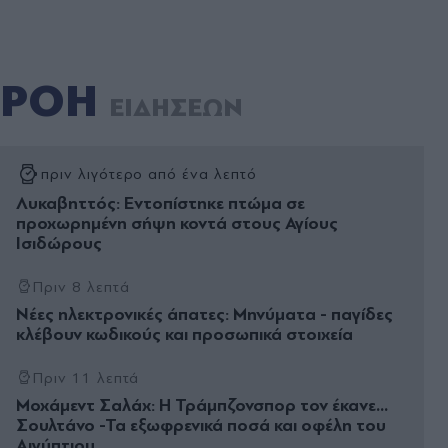
ΡΟΗ
ΕΙΔΗΣΕΩΝ
πριν λιγότερο από ένα λεπτό
Λυκαβηττός: Εντοπίστηκε πτώμα σε
προχωρημένη σήψη κοντά στους Αγίους
Ισιδώρους
Πριν 8 λεπτά
Νέες ηλεκτρονικές άπατες: Μηνύματα - παγίδες
κλέβουν κωδικούς και προσωπικά στοιχεία
Πριν 11 λεπτά
Μοχάμεντ Σαλάχ: Η Τράμπζονσπορ τον έκανε...
Σουλτάνο -Τα εξωφρενικά ποσά και οφέλη του
Αιγύπτιου