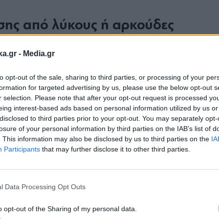
εσης από λύκους ή αρκούδες
ka.gr -
Media.gr
ρετικά σπάνιες, καθώς αυτά τα ζώα συνήθως αποφ
to opt-out of the sale, sharing to third parties, or processing of your per
σε τέτοια κατάσταση, η σωστή αντίδραση μπορε
formation for targeted advertising by us, please use the below opt-out s
r selection. Please note that after your opt-out request is processed y
eing interest-based ads based on personal information utilized by us or
disclosed to third parties prior to your opt-out. You may separately opt-
losure of your personal information by third parties on the IAB’s list of
. This information may also be disclosed by us to third parties on the
IA
Participants
that may further disclose it to other third parties.
Εγγραφή στο
ο κυνηγητικό ένστικτό τους
newsletter
ε το επιθετικό κοίταγμα
l Data Processing Opt Outs
ος - σηκώστε τα χέρια ψηλά, ανοίξτε το μπουφά
o opt-out of the Sharing of my personal data.
α φωνάζετε