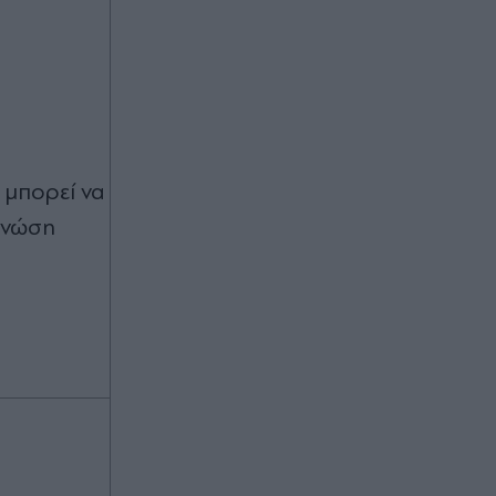
 μπορεί να
γνώση