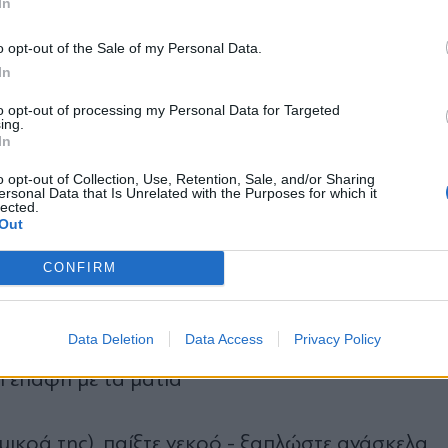
In
υρίσετε την πλάτη σας
μενα, χειροκροτήστε δυνατά
*
o opt-out of the Sale of my Personal Data.
Αποδέχομαι τους
όρους χρήσης
In
κεφάλι σας και αγωνιστείτε με όλες σας τις δυνά
και την πολιτική απορρήτου
to opt-out of processing my Personal Data for Targeted
ing.
Εγγραφή
In
o opt-out of Collection, Use, Retention, Sale, and/or Sharing
ύκους λόγω του μεγέθους και της δύναμής τους. Η
ersonal Data that Is Unrelated with the Purposes for which it
lected.
X
ρκούδας και την κατάσταση.
Out
CONFIRM
Data Deletion
Data Access
Privacy Policy
στε αθόρυβα
η επαφή με τα μάτια
 μικρά της), παίξτε νεκρό - ξαπλώστε ανάσκελα,