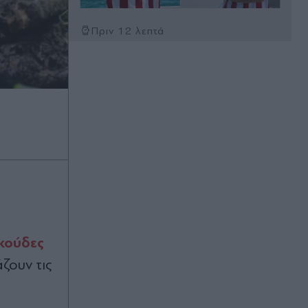
Πριν 12 λεπτά
Τουρισμός: Η Αθήνα παραμένει
κορυφαίος προορισμός το α'
εξάμηνο του 2026 - Τα στοιχεία που
το αποδεικνύουν
Πριν 14 λεπτά
Σοκ στην Κρήτη: Τουρίστας φέρεται
να επιχείρησε να δωροδοκήσει
υπάλληλο για να του επιτρέψει να
ασελγήσει σε ανήλικη - "Πόσα θέλεις
για το κορίτσι;" (Βίντεο)
Πριν 21 λεπτά
κούδες
Μαζεύετε το τραπέζι πριν φύγετε
από το εστιατόριο; Η ψυχολογία
ζουν τις
λέει κάτι ενδιαφέρον για εσάς
Πριν 26 λεπτά