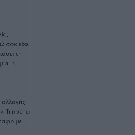
Στεγαστικό επίδομα σε 1.120
φοιτητές: Ποιους αφορά το νέο
μέτρο
ία,
Πριν 26 λεπτά
ώ σοκ είχε
Τελεσίγραφο Ισπανίας προς Ιταλία:
"Τηρήστε τη συμφωνία του Σένγκεν,
χάσει τη
αλλιώς θα υιοθετήσουμε ανάλογα
μέτρα"
ία, η
Πριν 26 λεπτά
Απίστευτο κι όμως αληθινό:
Aναστέλλονται τα τακτικά
ραντεβού του αγγειοχειρουργού
του νοσοκομείου Χανίων επειδή
ς αλλαγής
κλάπηκε το μηχανάκι του
 Τι πρέπει
επαφή με