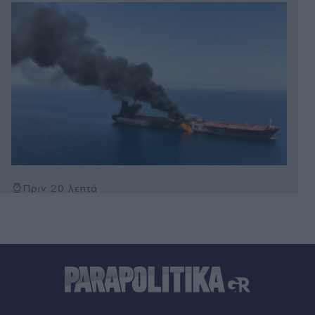
Πριν 20 λεπτά
ΗΠΑ: Οριακά επικυρώθηκε ο Τοντ Μπλανς ως
υπουργός Δικαιοσύνης από τη Γερουσία
Πριν 25 λεπτά
Eπιχείρηση διάσωσης στην Αττικοβοιωτία: 259
απομακρύνσεις δια θαλάσσης - Πώς έδρασε το
Πυροσβεστικό Σώμα (Εικόνες)