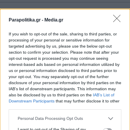
ΣΧΕΤΙΚΗ ΕΙΔΗΣΕΟΓΡΑΦΙΑ
Parapolitika.gr -
Media.gr
If you wish to opt-out of the sale, sharing to third parties, or
processing of your personal or sensitive information for
targeted advertising by us, please use the below opt-out
section to confirm your selection. Please note that after your
opt-out request is processed you may continue seeing
interest-based ads based on personal information utilized by
us or personal information disclosed to third parties prior to
your opt-out. You may separately opt-out of the further
disclosure of your personal information by third parties on the
IAB’s list of downstream participants. This information may
also be disclosed by us to third parties on the
IAB’s List of
Εγγραφή στο newsletter
Downstream Participants
that may further disclose it to other
third parties.
ΕΛΛΑΔΑ
17.07.2026 09:38
Personal Data Processing Opt Outs
PARAPOLITIKA NEWSROOM
Λαμία: Έκλεψαν την αλυσίδα 81χρονης
I want to opt-out of the Sharing of my