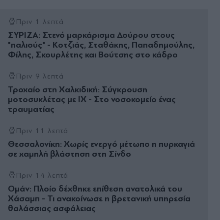
Πριν 1 λεπτά
ΣΥΡΙΖΑ: Στενό μαρκάρισμα Δούρου στους
"παλιούς" - Κοτζιάς, Σταθάκης, Παπαδημούλης,
Φίλης, Σκουρλέτης και Βούτσης στο κάδρο
Πριν 9 λεπτά
Τροχαίο στη Χαλκιδική: Σύγκρουση
μοτοσυκλέτας με ΙΧ - Στο νοσοκομείο ένας
τραυματίας
Πριν 11 λεπτά
Θεσσαλονίκη: Χωρίς ενεργό μέτωπο η πυρκαγιά
σε χαμηλή βλάστηση στη Σίνδο
Πριν 14 λεπτά
Ομάν: Πλοίο δέχθηκε επίθεση ανατολικά του
Χάσαμπ - Τι ανακοίνωσε η βρετανική υπηρεσία
θαλάσσιας ασφάλειας