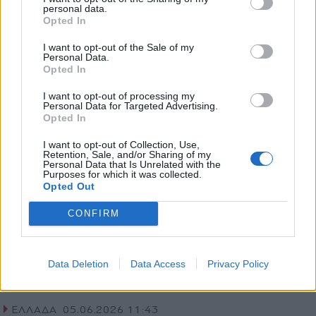
personal data.
με τη μέθοδο του… εναγκαλισμού - "Είμαι
*
Opted In
Αποδέχομαι τους
όρους χρήσης
η Μαρία από το φαρμακείο, δε με
και την πολιτική απορρήτου
I want to opt-out of the Sale of my
θυμάσαι;"
Personal Data.
Opted In
Εγγραφή
I want to opt-out of processing my
Personal Data for Targeted Advertising.
Opted In
X
I want to opt-out of Collection, Use,
Retention, Sale, and/or Sharing of my
Personal Data that Is Unrelated with the
Purposes for which it was collected.
Opted Out
CONFIRM
Data Deletion
Data Access
Privacy Policy
ΕΛΛΑΔΑ
05.06.2026 11:43