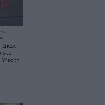
:36
OM
 έπεσε
ο στο
- Υπέστη