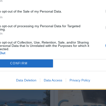
In
*
o opt-out of the Sale of my Personal Data.
Αποδέχομαι τους
όρους χρήσης
In
και την πολιτική απορρήτου
ΔΗΣΕΙΣ
13.07.2026 23:57
ΕΛΛΑΔΑ
09.07.2026 16
to opt-out of processing my Personal Data for Targeted
ing.
Εγγραφή
TIKA NEWSROOM
PARAPOLITIKA NEWSRO
In
το περιστατικό στη
Βούλα: Χειροπέδες
o opt-out of Collection, Use, Retention, Sale, and/or Sharing
74χρονη μπέρδεψε
50χρονο για τηλε
ersonal Data that Is Unrelated with the Purposes for which it
lected.
X
ντα αποσκευών με
απάτη 200.000 ευ
Out
νο διάδρομο και
71χρονη - Προσπο
CONFIRM
 στο χώρο
υπάλληλο εταιρεία
 (Βίντεο)
ρεύματος
Data Deletion
Data Access
Privacy Policy