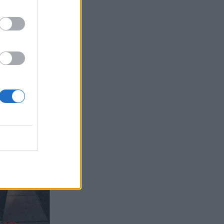
:32
OM
 σε
φωνική
ρώ σε
ιήθηκε
ς