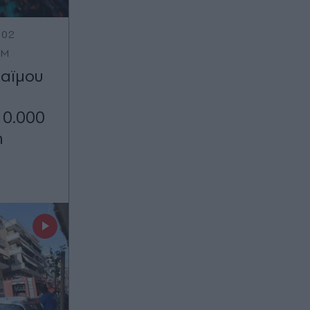
:02
OM
μαϊμου
10.000
η