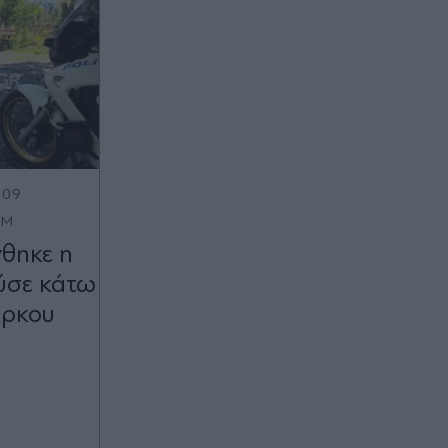
:09
OM
θηκε η
ύσε κάτω
άρκου