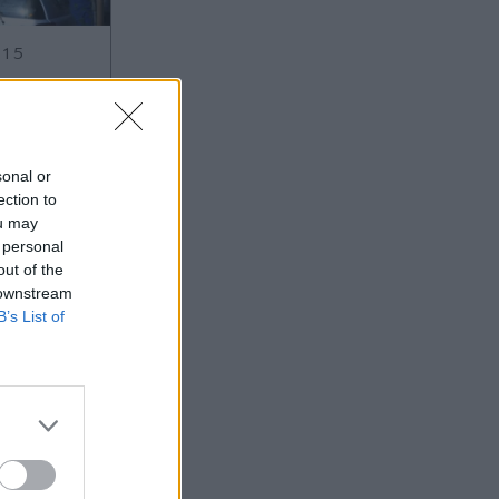
:15
OM
ήσια:
κίνησε η
sonal or
ection to
μα μια
ou may
 personal
οβαρά
out of the
υγό της
 downstream
B’s List of