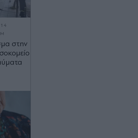
:14
OM
σμα στην
σοκομείο
αύματα