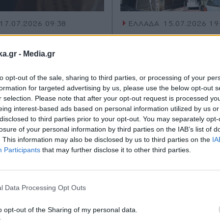
17.07.2026 09:38
ΕΛΛΑΔΑ
15.07.2026 19
TIKA NEWSROOM
PARAPOLITIKA NEWSRO
Έκλεψαν την
Tραγωδία στα Πατ
ka.gr -
Media.gr
 81χρονης με τη
Από την κουζίνα ξε
to opt-out of the sale, sharing to third parties, or processing of your per
του… εναγκαλισμού
φονική φωτιά σε
formation for targeted advertising by us, please use the below opt-out s
ι η Μαρία από το
διαμέρισμα, με θύ
r selection. Please note that after your opt-out request is processed y
eing interest-based ads based on personal information utilized by us or
ίο, δε με θυμάσαι;"
ηλικιωμένη και σ
disclosed to third parties prior to your opt-out. You may separately opt-
τραυματία τον σύζ
losure of your personal information by third parties on the IAB’s list of
(Εικόνες & Βίντεο)
. This information may also be disclosed by us to third parties on the
IA
Participants
that may further disclose it to other third parties.
Εγγραφή στο
newsletter
l Data Processing Opt Outs
o opt-out of the Sharing of my personal data.