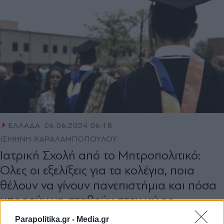
ΕΛΛΑΔΑ
06.06.2024 06:18
ΙΣΜΗΝΗ ΧΑΡΑΛΑΜΠΟΠΟΥΛΟΥ
Ιατρική Σχολή από το Μητροπολιτικό:
Όλες οι εξελίξεις για τα κολέγια, ποια
θέλουν να γίνουν πανεπιστήμια και πόσα
μπορούν να σταθούν στον χώρο
Parapolitika.gr -
Media.gr