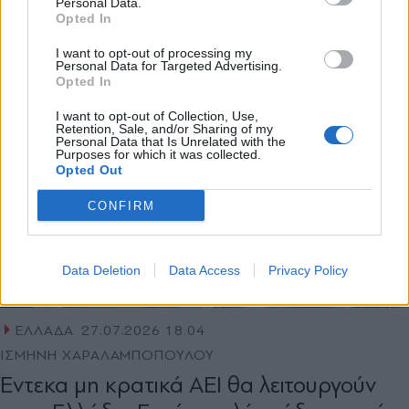
Γαλλικής Φιλολογίας
Personal Data.
Opted In
Εγγραφή
I want to opt-out of processing my
Personal Data for Targeted Advertising.
Opted In
X
I want to opt-out of Collection, Use,
Retention, Sale, and/or Sharing of my
Personal Data that Is Unrelated with the
Purposes for which it was collected.
Opted Out
CONFIRM
Data Deletion
Data Access
Privacy Policy
ΕΛΛΑΔΑ
27.07.2026 18:04
ΙΣΜΗΝΗ ΧΑΡΑΛΑΜΠΟΠΟΥΛΟΥ
Έντεκα μη κρατικά ΑΕΙ θα λειτουργούν