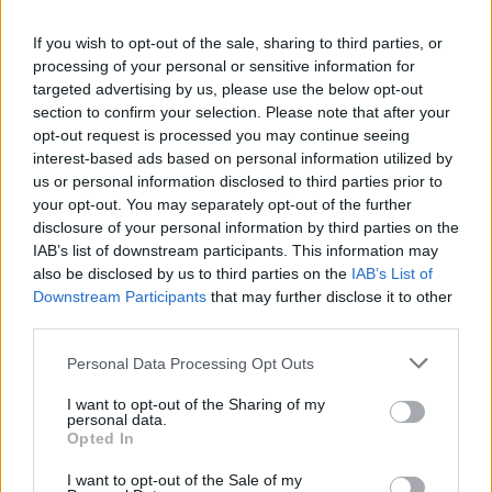
If you wish to opt-out of the sale, sharing to third parties, or
processing of your personal or sensitive information for
targeted advertising by us, please use the below opt-out
section to confirm your selection. Please note that after your
opt-out request is processed you may continue seeing
interest-based ads based on personal information utilized by
us or personal information disclosed to third parties prior to
your opt-out. You may separately opt-out of the further
disclosure of your personal information by third parties on the
IAB’s list of downstream participants. This information may
also be disclosed by us to third parties on the
IAB’s List of
Εγγραφή στο newsletter
Downstream Participants
that may further disclose it to other
third parties.
ΕΛΛΑΔΑ
14.02.2024 07:21
Personal Data Processing Opt Outs
ΙΣΜΗΝΗ ΧΑΡΑΛΑΜΠΟΠΟΥΛΟΥ
Ιατρική Σxολή στην Αθήνα από τη
I want to opt-out of the Sharing of my
personal data.
Σορβόννη: Συνεργασία με το ΕΚΠΑ
*
Opted In
Αποδέχομαι τους
όρους χρήσης
αρχικά για σπουδές στο Τμήμα της
και την πολιτική απορρήτου
I want to opt-out of the Sale of my