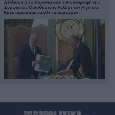
Δένδιας για τα 6 χρόνια από την υπογραφή της
Συμφωνίας Οριοθέτησης ΑΟΖ με την Αίγυπτο:
Κατοχυρώσαμε το εθνικό συμφέρον
Πριν 10 λεπτά
Τζέιμς Μποντ: Η πιο δύσκολη διαδοχή του
Χόλιγουντ πλησιάζει στο τέλος της - Πότε θα
μάθουμε τον νέο 007 (Βίντεο)