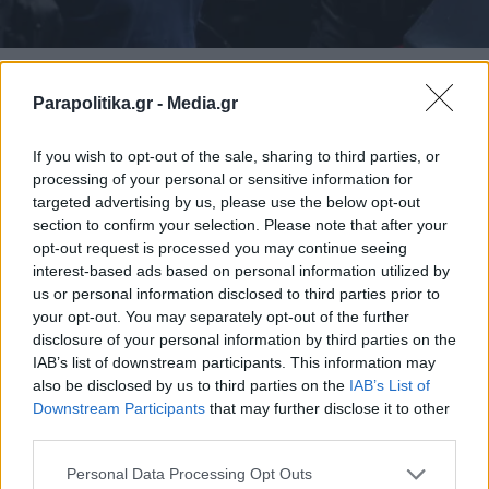
ΕΛΛΑΔΑ
14.05.2025 09:14
Parapolitika.gr -
Media.gr
PARAPOLITIKA NEWSROOM
Μητροκτονία στη Λάρισα: Ξεσπά ο
If you wish to opt-out of the sale, sharing to third parties, or
πατέρας του θύματος και παππούς του
processing of your personal or sensitive information for
δράστη - "Ο άνθρωπος αγριεύει, άμα δει
targeted advertising by us, please use the below opt-out
section to confirm your selection. Please note that after your
αίμα"
opt-out request is processed you may continue seeing
interest-based ads based on personal information utilized by
us or personal information disclosed to third parties prior to
your opt-out. You may separately opt-out of the further
disclosure of your personal information by third parties on the
IAB’s list of downstream participants. This information may
also be disclosed by us to third parties on the
IAB’s List of
Εγγραφή στο newsletter
Downstream Participants
that may further disclose it to other
third parties.
Personal Data Processing Opt Outs