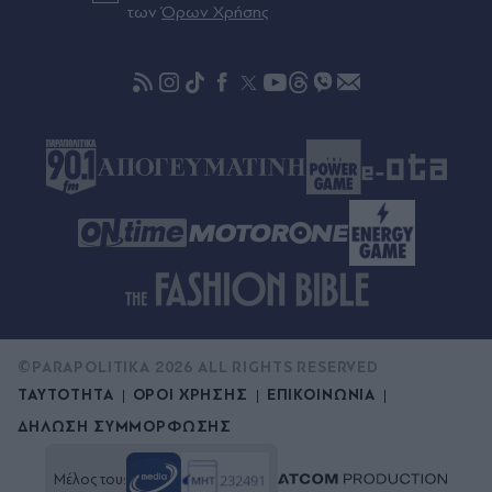
ενεργειακή ανθεκτικότητα - Νέες επενδύσεις 1
των
Όρων Χρήσης
δισ. ευρώ ως το 2028 για την Ενέργεια
Πριν 32 λεπτά
Λάκης Χαλκιάς: "Λύγισε" η σύζυγός του μπροστά
στο φέρετρο - Ο σπαρακτικός αποχαιρετισμός
στο Α' Νεκροταφείο Αθηνών (Εικόνες)
©PARAPOLITIKA 2026 ALL RIGHTS RESERVED
ΤΑΥΤΟΤΗΤΑ
ΟΡΟΙ ΧΡΗΣΗΣ
ΕΠΙΚΟΙΝΩΝΙΑ
ΔΗΛΩΣΗ ΣΥΜΜΟΡΦΩΣΗΣ
Μέλος του: