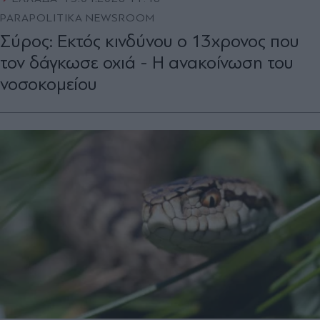
PARAPOLITIKA NEWSROOM
Σύρος: Εκτός κινδύνου ο 13χρονος που
τον δάγκωσε οχιά - Η ανακοίνωση του
νοσοκομείου