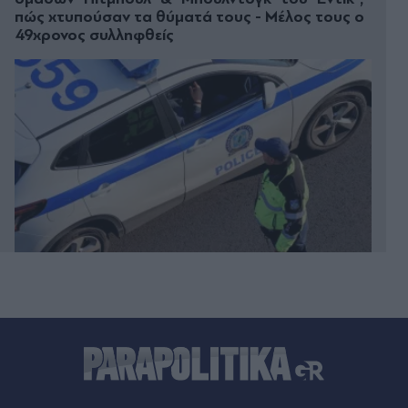
πώς χτυπούσαν τα θύματά τους - Μέλος τους ο
49χρονος συλληφθείς
Πριν 31 λεπτά
Καθαρίσατε τα άλατα από τη βρύση; Κάντε αυτό
για να μην επιστρέψουν γρήγορα
Πριν 32 λεπτά