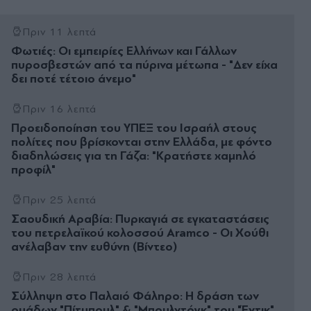
Πριν 11 λεπτά
Φωτιές: Οι εμπειρίες Ελλήνων και Γάλλων
πυροσβεστών από τα πύρινα μέτωπα - "Δεν είχα
δει ποτέ τέτοιο άνεμο"
Πριν 16 λεπτά
Προειδοποίηση του ΥΠΕΞ του Ισραήλ στους
πολίτες που βρίσκονται στην Ελλάδα, με φόντο
διαδηλώσεις για τη Γάζα: "Κρατήστε χαμηλό
προφίλ"
Πριν 25 λεπτά
Σαουδική Αραβία: Πυρκαγιά σε εγκαταστάσεις
του πετρελαϊκού κολοσσού Aramco - Οι Χούθι
ανέλαβαν την ευθύνη (Βίντεο)
Πριν 28 λεπτά
Σύλληψη στο Παλαιό Φάληρο: Η δράση των
ομάδων "Πίτμπουλ" & "Μπουλντόγκ" του "Έντικ",