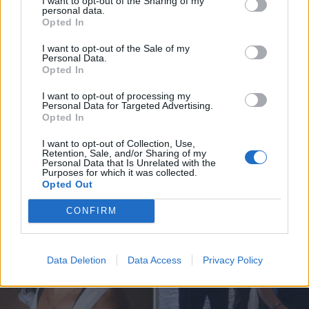
I want to opt-out of the Sharing of my
ΑΝΝΑ ΕΜΜΕΗ
personal data.
*
Opted In
Αποδέχομαι τους
όρους χρήσης
Σύρος: "Είμαστε βέβαιοι ότι η
και την πολιτική απορρήτου
I want to opt-out of the Sale of my
θανατηφόρα μαχαιριά δόθηκε κατά τη
Personal Data.
διαφυγή της 42χρονης διασώστριας" - Τι
Opted In
Εγγραφή
λέει η δικηγόρος της οικογένειας στο
I want to opt-out of processing my
Personal Data for Targeted Advertising.
parapolitika.gr
Opted In
X
I want to opt-out of Collection, Use,
Retention, Sale, and/or Sharing of my
Personal Data that Is Unrelated with the
Purposes for which it was collected.
Opted Out
CONFIRM
Data Deletion
Data Access
Privacy Policy