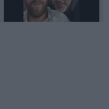
08.08.2026 23:44
Ελαφονήσι: Παρκαδόρος συνελήφθη για έβδομη
φορά - Αστυνομικοί παρίσταναν τους τουρίστες
(Βίντεο)
08.08.2026 23:34
Αθηνών-Σουνίου: Σοβαρό τροχαίο από
αναστροφή ΙΧ - Συγκρούστηκε με μηχανή της
ΔΙΑΣ, δύο αστυνομικοί τραυματίες (Βίντεο)
08.08.2026 23:23
Μυστράς: "Ήταν λάθος η συμπεριφορά μου" - Τι
λέει ο 55χρονος που έκρυβε τον νεκρό πατέρα
του στον καταψύκτη (Βίντεο)