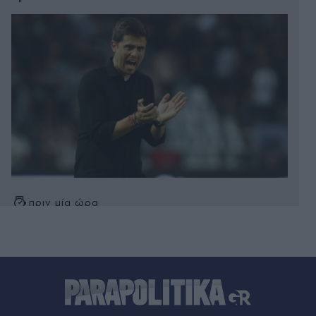
πριν μία ώρα
Κυριάκος Μητσοτάκης: Χαλαρή έξοδος με τη
Μαρέβα στα Χανιά (Εικόνες)
πριν μία ώρα
Γαλλία: Απάντησε η πρόεδρος των Οικολόγων
στον Έλον Μασκ, που την κατηγόρησε για εθνική