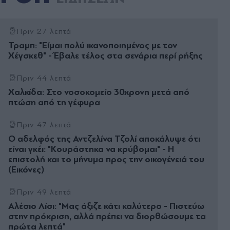
Πριν 27 λεπτά
Τραμπ: "Είμαι πολύ ικανοποιημένος με τον
Χέγσκεθ" - Έβαλε τέλος στα σενάρια περί ρήξης
Πριν 44 λεπτά
Χαλκίδα: Στο νοσοκομείο 30χρονη μετά από
πτώση από τη γέφυρα
Πριν 47 λεπτά
Ο αδελφός της Αντζελίνα Τζολί αποκάλυψε ότι
είναι γκέι: "Κουράστηκα να κρύβομαι" - Η
επιστολή και το μήνυμα προς την οικογένειά του
(Εικόνες)
Πριν 49 λεπτά
Αλέσιο Λίσι: "Μας άξιζε κάτι καλύτερο - Πιστεύω
στην πρόκριση, αλλά πρέπει να διορθώσουμε τα
πρώτα λεπτά"