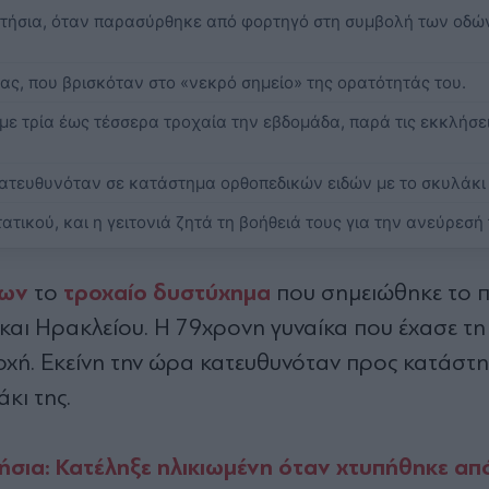
ατήσια, όταν παρασύρθηκε από φορτηγό στη συμβολή των οδώ
ας, που βρισκόταν στο «νεκρό σημείο» της ορατότητάς του.
, με τρία έως τέσσερα τροχαία την εβδομάδα, παρά τις εκκλήσε
κατευθυνόταν σε κατάστημα ορθοπεδικών ειδών με το σκυλάκι 
τικού, και η γειτονιά ζητά τη βοήθειά τους για την ανεύρεσή 
ίων
τροχαίο δυστύχημα
το
που σημειώθηκε το π
ι Ηρακλείου. Η 79χρονη γυναίκα που έχασε τη
ιοχή. Εκείνη την ώρα κατευθυνόταν προς κατάστ
κι της.
σια: Κατέληξε ηλικιωμένη όταν χτυπήθηκε α