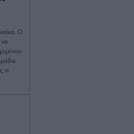
ναίκα. Ο
 να
κριμένου
ομάδα.
, η