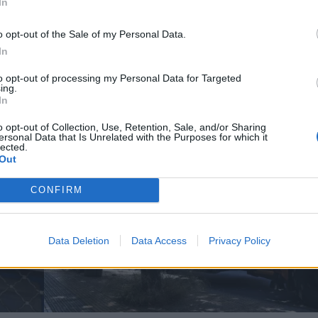
In
*
o opt-out of the Sale of my Personal Data.
Αποδέχομαι τους
όρους χρήσης
In
και την πολιτική απορρήτου
to opt-out of processing my Personal Data for Targeted
ing.
Εγγραφή
In
o opt-out of Collection, Use, Retention, Sale, and/or Sharing
ersonal Data that Is Unrelated with the Purposes for which it
lected.
X
Out
CONFIRM
Data Deletion
Data Access
Privacy Policy