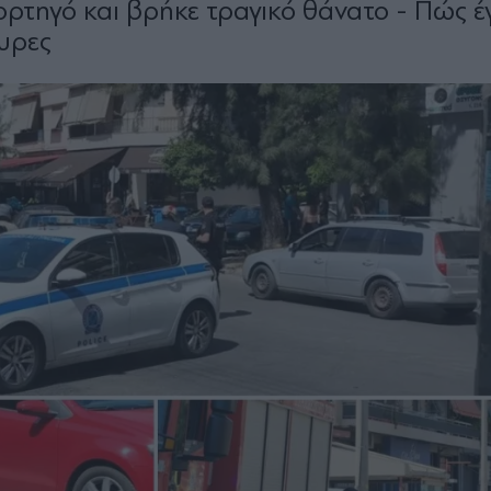
τηγό και βρήκε τραγικό θάνατο - Πώς έγ
υρες