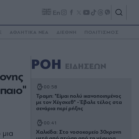
En
E
ΑΘΛΗΤΙΚΑ ΝΕΑ
ΔΙΕΘΝΗ
ΠΟΛΙΤΙΣΜΟΣ
ΡΟΗ
ΕΙΔΗΣΕΩΝ
ρονης
παιο"
00:58
Τραμπ: "Είμαι πολύ ικανοποιημένος
με τον Χέγσκεθ" - Έβαλε τέλος στα
σενάρια περί ρήξης
00:41
 μια
Χαλκίδα: Στο νοσοκομείο 30χρονη
μετά από πτώση από τη γέφυρα