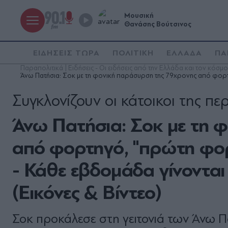
Μουσική
Θανάσης Βούτσινος
ΕΙΔΗΣΕΙΣ ΤΩΡΑ
ΠΟΛΙΤΙΚΗ
ΕΛΛΑΔΑ
ΠΑ
Παραπολιτικά | Ειδήσεις - Οι ειδήσεις από την Ελλάδα και τον κόσμο
Άνω Πατήσια: Σοκ με τη φονική παράσυρση της 79χρονης από φορτ
Συγκλονίζουν οι κάτοικοι της πε
Άνω Πατήσια: Σοκ με τη 
από φορτηγό, "πρώτη φορ
- Κάθε εβδομάδα γίνονται
(Εικόνες & Βίντεο)
Σοκ προκάλεσε στη γειτονιά των Άνω Π