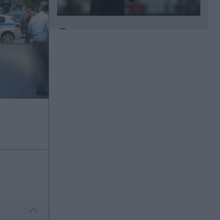
00:22
Κυριάκος Μητσοτάκης: Χαλαρή
έξοδος με τη Μαρέβα στα Χανιά
(Εικόνες)
00:18
Γαλλία: Απάντησε η πρόεδρος των
Οικολόγων στον Έλον Μασκ, που
την κατηγόρησε για εθνική
προδοσία - "Θέλει να ωθήσει όλη
την Ευρώπη σε πλήρη υποταγή στις
ΗΠΑ
00:18
Europa League: Η ΤΣΣΚΑ Σόφιας
επιβλήθηκε 3-0 της Μακάμπι Τελ
Αβίβ και ετοιμάζεται για ΟΦΗ, γκολ