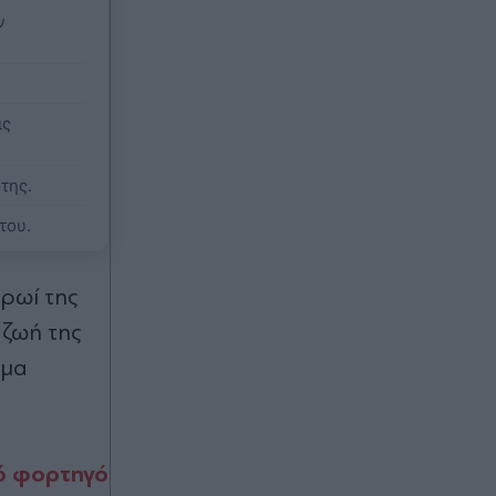
ο Παυλίδης στην εξάρα της
ν
Μπενφίκα
00:08
Τραμπ: Σχέδιο για κατάργηση της
ις
υπηκοότητας σε παιδιά αλλοδαπών
που γεννιούνται στις ΗΠΑ
της.
00:08
του.
Ανδρομάχη: Ποζάρει μέσα στη
θάλασσα με πολύχρωμο μπικίνι
ρωί της
ασορτί μπολερό - "Μπανάκι"
(Εικάνα)
 ζωή της
ημα
00:01
"Σεισμός" στην Τραπεζούντα για
Σαλάχ: Πάνω από 30.000 οπαδοί
αποθέωσαν τον Αιγύπτιο στην
πό φορτηγό
παρουσίασή του! (Εικόνες & βίντεο)