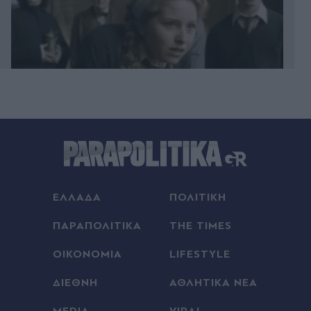
09.08.2026 23:59
Ντάνιελ Κίναχαν: Ο "βασιλιάς του οργανωμένου
εγκλήματος" επιστρέφει με χειροπέδες από το
Ντουμπάι στην Ιρλανδία (Βίντεο)
ΕΛΛΑΔΑ
ΠΟΛΙΤΙΚΗ
09.08.2026 23:57
ΠΑΡΑΠΟΛΙΤΙΚΑ
THE TIMES
Συναγερμός για φωτιές τη Δευτέρα: Drones και
θερμικές κάμερες σαρώνουν την Αττική -
ΟΙΚΟΝΟΜΙΑ
LIFESTYLE
Μελτέμια έως 9 μποφόρ, σε Red Code η μισή
χώρα (Βίντεο)
ΔΙΕΘΝΗ
ΑΘΛΗΤΙΚΑ ΝΕΑ