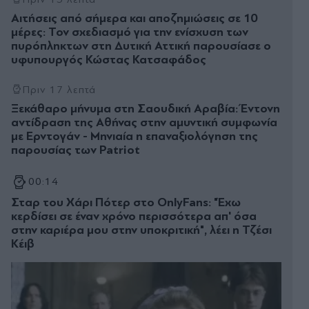
Αιτήσεις από σήμερα και αποζημιώσεις σε 10
μέρες: Τον σχεδιασμό για την ενίσχυση των
πυρόπληκτων στη Δυτική Αττική παρουσίασε ο
υφυπουργός Κώστας Κατσαφάδος
Πριν 17 λεπτά
Ξεκάθαρο µήνυµα στη Σαουδική Αραβία: Έντονη
αντίδραση της Αθήνας στην αµυντική συµφωνία
µε Ερντογάν - Μηνιαία η επαναξιολόγηση της
παρουσίας των Patriot
00:14
Σταρ του Χάρι Πότερ στο OnlyFans: "Έχω
κερδίσει σε έναν χρόνο περισσότερα απ' όσα
στην καριέρα μου στην υποκριτική", λέει η Τζέσι
Κέιβ