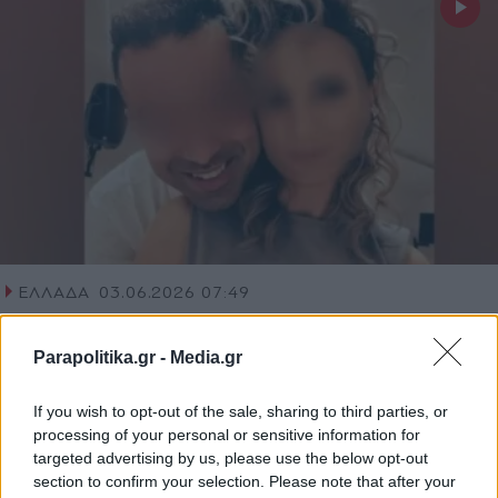
ΕΛΛΑΔΑ
03.06.2026 07:49
PARAPOLITIKA NEWSROOM
Γυναικοκτονία στην Καλαμάτα: Το μένος
Parapolitika.gr -
Media.gr
του 41χρονου και η μαρτυρία της
If you wish to opt-out of the sale, sharing to third parties, or
αδερφής της 39χρονης - Πώς
processing of your personal or sensitive information for
εκτυλίχθηκε η τραγωδία (Βίντεο)
targeted advertising by us, please use the below opt-out
section to confirm your selection. Please note that after your