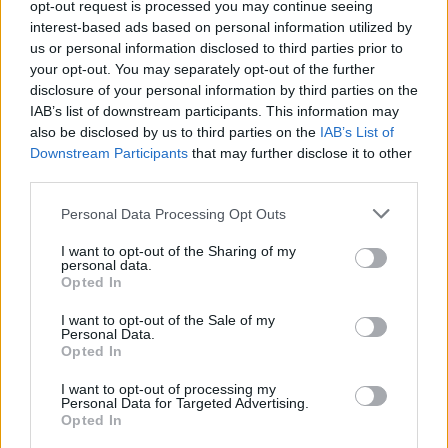
opt-out request is processed you may continue seeing
interest-based ads based on personal information utilized by
us or personal information disclosed to third parties prior to
your opt-out. You may separately opt-out of the further
disclosure of your personal information by third parties on the
IAB’s list of downstream participants. This information may
also be disclosed by us to third parties on the
IAB’s List of
Εγγραφή στο newsletter
Downstream Participants
that may further disclose it to other
third parties.
Personal Data Processing Opt Outs
I want to opt-out of the Sharing of my
personal data.
*
Opted In
Αποδέχομαι τους
όρους χρήσης
και την πολιτική απορρήτου
ΕΛΛΑΔΑ
02.06.2026 22:29
I want to opt-out of the Sale of my
Personal Data.
PARAPOLITIKA NEWSROOM
Opted In
Εγγραφή
Γυναικοκτονία στην Καλαμάτα:
I want to opt-out of processing my
"Ισχυρισμοί περί προηγούμενων
Personal Data for Targeted Advertising.
Opted In
καταγγελιών για ενδοοικογενειακή βία
X