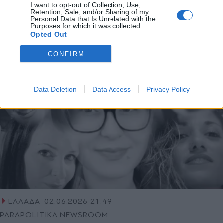
I want to opt-out of Collection, Use,
δεν επιβεβαιώνονται", λέει η ΕΛΑΣ -
Retention, Sale, and/or Sharing of my
Personal Data that Is Unrelated with the
Ολόκληρη η ανακοίνωση
Purposes for which it was collected.
Opted Out
CONFIRM
Data Deletion
Data Access
Privacy Policy
ΕΛΛΑΔΑ
02.06.2026 21:49
PARAPOLITIKA NEWSROOM