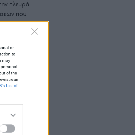
την πλευρά
ώσεων που
sonal or
ection to
ou may
 personal
out of the
 downstream
B’s List of
μάρχη το