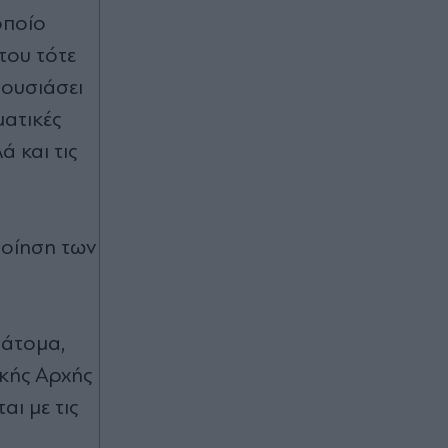
οποίο
του τότε
ρουσιάσει
ματικές
 και τις
ποίηση των
 άτομα,
ικής Αρχής
ι με τις