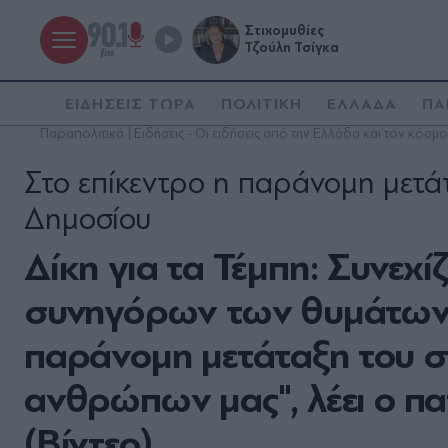
Στιχομυθίες
Τζούλη Τσίγκα
ΕΙΔΗΣΕΙΣ ΤΩΡΑ
ΠΟΛΙΤΙΚΗ
ΕΛΛΑΔΑ
ΠΑ
Παραπολιτικά | Ειδήσεις - Οι ειδήσεις από την Ελλάδα και τον κόσμο
Στο επίκεντρο η παράνομη μετά
Δημοσίου
Δίκη για τα Τέμπη: Συνεχί
συνηγόρων των θυμάτων 
παράνομη μετάταξη του σ
ανθρώπων μας", λέει ο π
(Βίντεο)