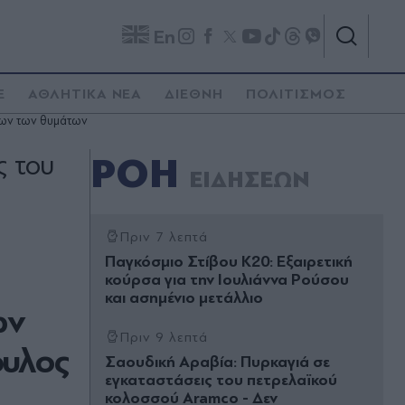
En
E
ΑΘΛΗΤΙΚΑ ΝΕΑ
ΔΙΕΘΝΗ
ΠΟΛΙΤΙΣΜΟΣ
όρων των θυμάτων
ς του
ΡΟΗ
ΕΙΔΗΣΕΩΝ
Πριν 7 λεπτά
Παγκόσμιο Στίβου Κ20: Εξαιρετική
κούρσα για την Ιουλιάννα Ρούσου
και ασημένιο μετάλλιο
ων
Πριν 9 λεπτά
ουλος
Σαουδική Αραβία: Πυρκαγιά σε
εγκαταστάσεις του πετρελαϊκού
κολοσσού Aramco - Δεν