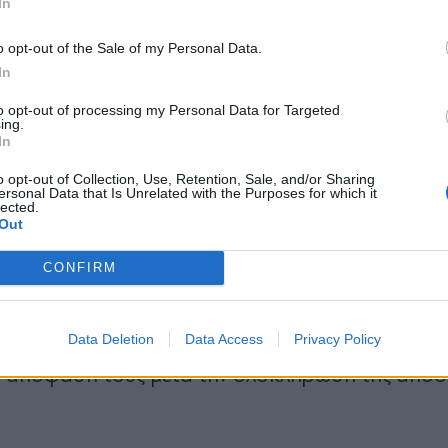
In
 εισήγησης της αρμόδιας τριμελούς επιτροπής
*
o opt-out of the Sale of my Personal Data.
νη απόφαση κάθονται σήμερα ο τότε επικεφαλής 
Αποδέχομαι τους
όρους χρήσης
In
φωνα με το κατηγορητήριο, η νομιμότητα της μ
και την πολιτική απορρήτου
to opt-out of processing my Personal Data for Targeted
τά μία δεκαετία το ανώτατο όριο ηλικίας που όρ
ing.
Εγγραφή
In
o opt-out of Collection, Use, Retention, Sale, and/or Sharing
ersonal Data that Is Unrelated with the Purposes for which it
lected.
τα του συνηγόρου υποστήριξης της κατηγορίας κ
X
Out
ώνης Ψαρόπουλος υπογράμμισε με έμφαση πως «
CONFIRM
ρηκτα συνδεδεμένη με τον θάνατο των ανθρώπω
λήρη αδιαφορία για τις συνέπειες των επιλογών 
Data Deletion
Data Access
Privacy Policy
άνουν άμεσα δεκτές τις παραστάσεις για το αδίκη
ν απόφασή τους μετά την ολοκλήρωση της αποδε