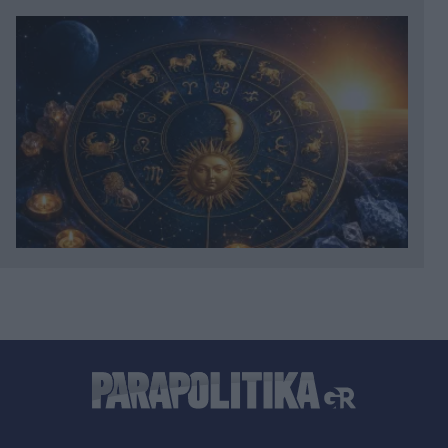
01:08
Γέννησε η Λίλα Μπακλέση: Η πρώτη φωτογραφία
του γιου της και το συγκινητικό μήνυμα του
συντρόφου της (Εικόνα)
00:57
Βρετανία: Serial killer καταδικάστηκε για δύο