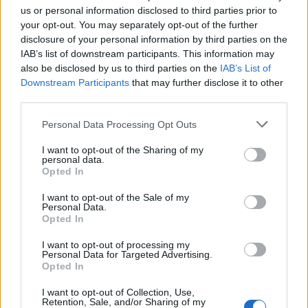
ΕΛΛΑΔΑ
10.06.2026 14:20
us or personal information disclosed to third parties prior to
PARAPOLITIKA NEWSROOM
your opt-out. You may separately opt-out of the further
Γυναικοκτονία στην Καλαμάτα: Άμεση
disclosure of your personal information by third parties on the
IAB’s list of downstream participants. This information may
κινητοποίηση των Παιδικών Χωριών SOS
also be disclosed by us to third parties on the
IAB’s List of
Εγγραφή στο newsletter
για τη στήριξη των δύο παιδιών που
Downstream Participants
that may further disclose it to other
third parties.
έχασαν τη μητέρα τους
Personal Data Processing Opt Outs
I want to opt-out of the Sharing of my
personal data.
*
Opted In
Αποδέχομαι τους
όρους χρήσης
και την πολιτική απορρήτου
I want to opt-out of the Sale of my
Personal Data.
Opted In
Εγγραφή
I want to opt-out of processing my
Personal Data for Targeted Advertising.
Opted In
X
I want to opt-out of Collection, Use,
Retention, Sale, and/or Sharing of my