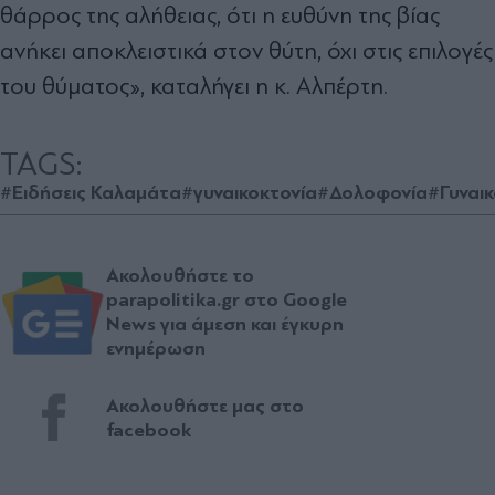
θάρρος της αλήθειας, ότι η ευθύνη της βίας
ανήκει αποκλειστικά στον θύτη, όχι στις επιλογές
του θύματος», καταλήγει η κ. Αλπέρτη.
TAGS:
#Ειδήσεις Καλαμάτα
#γυναικοκτονία
#Δολοφονία
#Γυναι
Ακολουθήστε το
parapolitika.gr στο Google
News για άμεση και έγκυρη
ενημέρωση
Ακολουθήστε μας στο
facebook