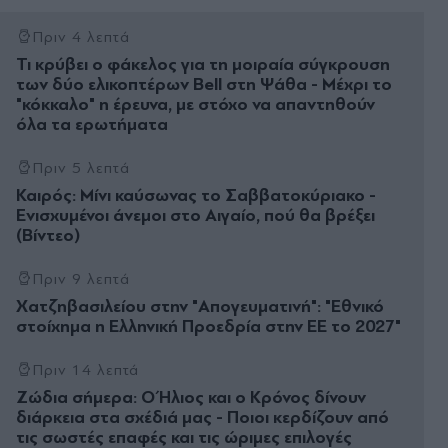
Πριν 4 λεπτά
Τι κρύβει ο φάκελος για τη μοιραία σύγκρουση
των δύο ελικοπτέρων Bell στη Ψάθα - Μέχρι το
"κόκκαλο" η έρευνα, με στόχο να απαντηθούν
όλα τα ερωτήματα
Πριν 5 λεπτά
Καιρός: Μίνι καύσωνας το Σαββατοκύριακο -
Ενισχυμένοι άνεμοι στο Αιγαίο, πού θα βρέξει
(Βίντεο)
Πριν 9 λεπτά
Χατζηβασιλείου στην "Απογευματινή": "Εθνικό
στοίχηµα η Ελληνική Προεδρία στην ΕΕ το 2027"
Πριν 14 λεπτά
Ζώδια σήμερα: Ο Ήλιος και ο Κρόνος δίνουν
διάρκεια στα σχέδιά μας - Ποιοι κερδίζουν από
τις σωστές επαφές και τις ώριμες επιλογές