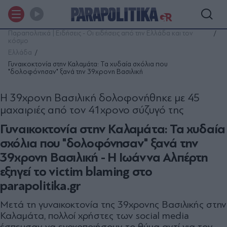
Παραπολιτικά | Ειδήσεις - Οι ειδήσεις από την Ελλάδα και τον
κόσμο
Ελλάδα
Γυναικοκτονία στην Καλαμάτα: Τα χυδαία σχόλια που
"δολοφόνησαν" ξανά την 39χρονη Βασιλική
Η 39χρονη Βασιλική δολοφονήθηκε με 45
μαχαιριές από τον 41χρονο σύζυγό της
Γυναικοκτονία στην Καλαμάτα: Τα χυδαία
σχόλια που "δολοφόνησαν" ξανά την
39χρονη Βασιλική - Η Ιωάννα Αλπέρτη
εξηγεί το victim blaming στο
parapolitika.gr
Μετά τη γυναικοκτονία της 39χρονης Βασιλικής στην
Καλαμάτα, πολλοί χρήστες των social media
έσπευσαν να ενοχοποιήσουν το θύμα αντί για τον