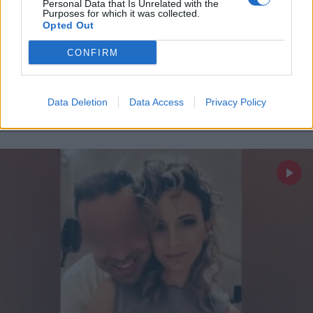
Personal Data that Is Unrelated with the
Purposes for which it was collected.
Opted Out
ΕΛΛΑΔΑ
09.06.2026 12:17
CONFIRM
PARAPOLITIKA NEWSROOM
Καλαμάτα: Στην αδερφή της 39χρονης
Βασιλικής η επιμέλεια των παιδιών της
Data Deletion
Data Access
Privacy Policy