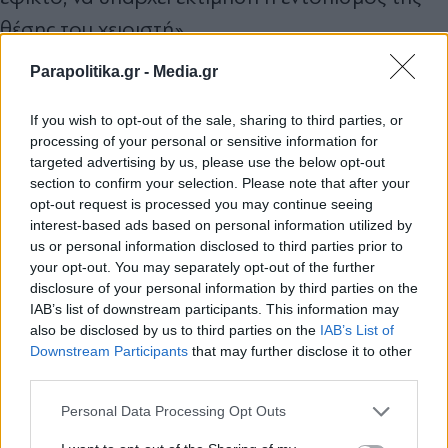
θέσης του χειριστή».
Parapolitika.gr -
Media.gr
Η σημασία της έγκαιρης προειδοποίησης
If you wish to opt-out of the sale, sharing to third parties, or
Για τον ειδικό, η αξία ενός σύγχρονου anti-
processing of your personal or sensitive information for
drone συστήματος δεν περιορίζεται στην
targeted advertising by us, please use the below opt-out
section to confirm your selection. Please note that after your
τεχνική ανίχνευση. «Το σημαντικότερο δεν είναι
opt-out request is processed you may continue seeing
μόνο η τεχνική ανίχνευση. Είναι η επιχειρησιακή
interest-based ads based on personal information utilized by
us or personal information disclosed to third parties prior to
αξιοποίηση της πληροφορίας. Ένα σύγχρονο
your opt-out. You may separately opt-out of the further
anti-drone σύστημα πρέπει να δίνει εικόνα
disclosure of your personal information by third parties on the
IAB’s list of downstream participants. This information may
εναέριου χώρου σε πραγματικό χρόνο, να
also be disclosed by us to third parties on the
IAB’s List of
Εγγραφή στο newsletter
συνδέεται με Κέντρα Επιχειρήσεων Ασφαλείας,
Downstream Participants
that may further disclose it to other
third parties.
να κρατά αρχείο συμβάντων για μεταγενέστερη
Personal Data Processing Opt Outs
ανάλυση ή δικαστική χρήση και να επιτρέπει τη