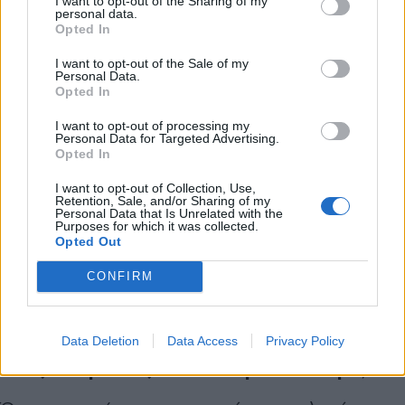
δημιουργία λευκών λιστών για τα
I want to opt-out of the Sharing of my
personal data.
εξουσιοδοτημένα drones». Ιδιαίτερη αναφορά
*
Opted In
Αποδέχομαι τους
όρους χρήσης
κάνει και στη χρήση παρεμβολέων. «Η
και την πολιτική απορρήτου
I want to opt-out of the Sale of my
Personal Data.
εξουδετέρωση με jammer είναι μια πολύ
Opted In
Εγγραφή
ευαίσθητη νομικά και επιχειρησιακά διαδικασία.
I want to opt-out of processing my
Personal Data for Targeted Advertising.
Δεν μπορεί να γίνεται ανεξέλεγκτα, γιατί μπορεί
Opted In
να επηρεάσει επικοινωνίες, ασφάλεια πτήσεων ή
X
I want to opt-out of Collection, Use,
άλλες κρίσιμες λειτουργίες. Γι’ αυτό σε πολλές
Retention, Sale, and/or Sharing of my
Personal Data that Is Unrelated with the
Purposes for which it was collected.
περιπτώσεις η πρώτη και πιο κρίσιμη γραμμή
Opted Out
άμυνας είναι ο νόμιμος παθητικός εντοπισμός, η
CONFIRM
ταυτοποίηση, η έγκαιρη προειδοποίηση και η
σωστή επιχειρησιακή αντίδραση».
Data Deletion
Data Access
Privacy Policy
Ένας άνθρωπος ή ολόκληρο κύκλωμα;