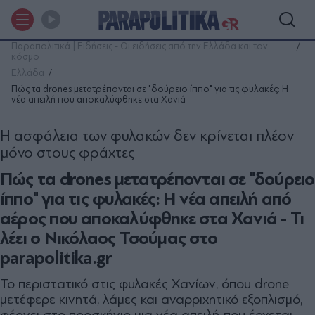
Παραπολιτικά | Ειδήσεις - Οι ειδήσεις από την Ελλάδα και τον
κόσμο
Ελλάδα
Πώς τα drones μετατρέπονται σε "δούρειο ίππο" για τις φυλακές: Η
νέα απειλή που αποκαλύφθηκε στα Χανιά
Η ασφάλεια των φυλακών δεν κρίνεται πλέον
μόνο στους φράχτες
Πώς τα drones μετατρέπονται σε "δούρειο
ίππο" για τις φυλακές: Η νέα απειλή από
αέρος που αποκαλύφθηκε στα Χανιά - Τι
λέει ο Νικόλαος Τσούμας στο
parapolitika.gr
Το περιστατικό στις φυλακές Χανίων, όπου drone
μετέφερε κινητά, λάμες και αναρριχητικό εξοπλισμό,
φέρνει στο προσκήνιο μια νέα απειλή που έρχεται