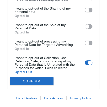
I want to opt-out of the Sharing of my
personal data.
*
Opted In
Αποδέχομαι τους
όρους χρήσης
και την πολιτική απορρήτου
I want to opt-out of the Sale of my
Personal Data.
Opted In
Εγγραφή
I want to opt-out of processing my
Personal Data for Targeted Advertising.
Opted In
X
I want to opt-out of Collection, Use,
Retention, Sale, and/or Sharing of my
Personal Data that Is Unrelated with the
Purposes for which it was collected.
Opted Out
LIFESTYLE
16.09.2020 22:38
PARAPOLITIKA NEWSROOM
CONFIRM
Gabby Epstein: Ο «διάβολος» φορούσε…
μπικίνι (Εικόνες)
Data Deletion
Data Access
Privacy Policy