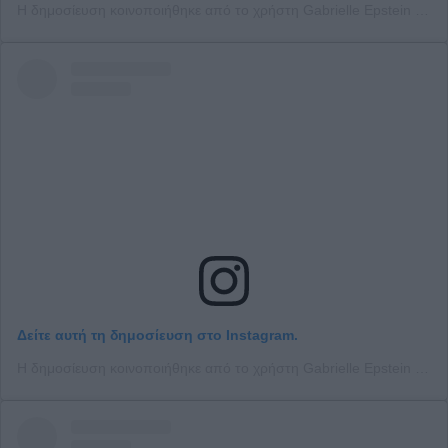
Η δημοσίευση κοινοποιήθηκε από το χρήστη Gabrielle Epstein (@gabbyepstein)
Δείτε αυτή τη δημοσίευση στο Instagram.
Η δημοσίευση κοινοποιήθηκε από το χρήστη Gabrielle Epstein (@gabbyepstein)