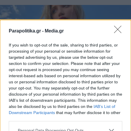
Parapolitika.gr -
Media.gr
If you wish to opt-out of the sale, sharing to third parties, or
processing of your personal or sensitive information for
targeted advertising by us, please use the below opt-out
section to confirm your selection. Please note that after your
opt-out request is processed you may continue seeing
interest-based ads based on personal information utilized by
us or personal information disclosed to third parties prior to
your opt-out. You may separately opt-out of the further
LIFESTYLE
25.09.2020 22:30
disclosure of your personal information by third parties on the
PARAPOLITIKA NEWSROOM
IAB’s list of downstream participants. This information may
Gabby Epstein: Δροσίζεται topless στην
also be disclosed by us to third parties on the
IAB’s List of
Εγγραφή στο newsletter
Downstream Participants
that may further disclose it to other
υπαίθρια μπανιέρα (Βίντεο)
third parties.
Personal Data Processing Opt Outs