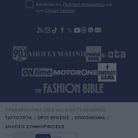
την Ιουλιάννα Ρούσου και ασημένιο μετάλλιο
Αποδοχή της
Πολιτική Απορρήτου
και
των
Όρων Χρήσης
πριν μία ώρα
Βραζιλία: Συντριβή ελικοπτέρου στο Ρίο ντε
Τζανέιρο - 4 νεκροί (Βίντεο)
©PARAPOLITIKA 2026 ALL RIGHTS RESERVED
ΤΑΥΤΟΤΗΤΑ
ΟΡΟΙ ΧΡΗΣΗΣ
ΕΠΙΚΟΙΝΩΝΙΑ
ΔΗΛΩΣΗ ΣΥΜΜΟΡΦΩΣΗΣ