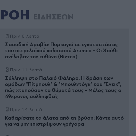
ΡΟΗ
ΕΙΔΗΣΕΩΝ
Πριν 8 λεπτά
Σαουδική Αραβία: Πυρκαγιά σε εγκαταστάσεις
του πετρελαϊκού κολοσσού Aramco - Οι Χούθι
ανέλαβαν την ευθύνη (Βίντεο)
Πριν 11 λεπτά
Σύλληψη στο Παλαιό Φάληρο: Η δράση των
ομάδων "Πίτμπουλ" & "Μπουλντόγκ" του "Έντικ",
πώς χτυπούσαν τα θύματά τους - Μέλος τους ο
49χρονος συλληφθείς
Πριν 14 λεπτά
Καθαρίσατε τα άλατα από τη βρύση; Κάντε αυτό
για να μην επιστρέψουν γρήγορα