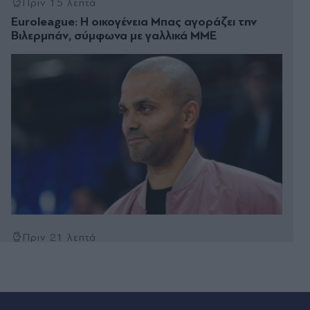
Πριν 15 λεπτά
Euroleague: Η οικογένεια Μπας αγοράζει την
Βιλερμπάν, σύμφωνα με γαλλικά ΜΜΕ
Πριν 21 λεπτά
Πλησιάζουν σε συμφωνία Ιράν και Ομάν για τα
Στενά του Ορμούζ, την τελική έγκριση αναμένει η
ιρανική αποστολή - Ποια τα αντιφατικά
μηνύματα που εκπέμπει η Τεχεράνη