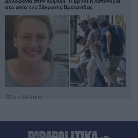
Δολοφονία στην Κυψέλη: Τι βρήκε η Αστυνομία
στο σπίτι της 38χρονης Βρετανίδας
Πριν 30 λεπτά
Τραγωδία στην Πάτρα: Κατέληξε βρέφος 8
ημερών - Νοσηλευόταν στη ΜΕΘ Νεογνών του
"Αγίου Ανδρέα"
Πριν 31 λεπτά