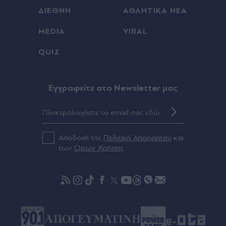
ΔΙΕΘΝΗ
ΑΘΛΗΤΙΚΑ ΝΕΑ
Πριν 40 λεπτά
MEDIA
VIRAL
Νέα εθνική πολιτική για την ελληνομάθεια: Οι
βασικοί άξονες της στρατηγικής του Υπουργείου
QUIZ
Παιδείας για τη διάδοση της ελληνικής γλώσσας
στο εξωτερικό
Eγγραφείτε στο Newsletter μας
Πριν 42 λεπτά
Πυρκαγιές: Μετά από 10 ημέρες καμία περιοχή σε
πορτοκαλί και κόκκινο συναγερμό - Ο χάρτης για
την Παρασκευή
Αποδοχή της
Πολιτική Απορρήτου
και
των
Όρων Χρήσης
Πριν 45 λεπτά
Τέλος ο Ορτέγκα από τον Ολυμπιακό,
ανακοινώθηκε από την Ρίβερ Πλέιτ - Το "αντίο"
του στους Πειραιώτες