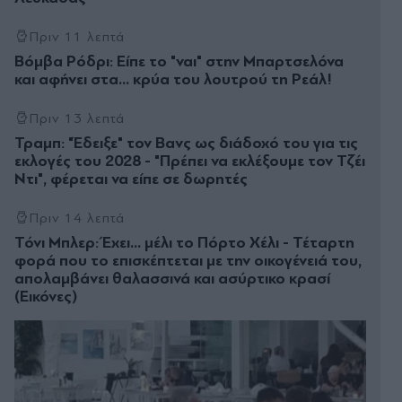
Πριν 11 λεπτά
Βόμβα Ρόδρι: Είπε το "ναι" στην Μπαρτσελόνα
και αφήνει στα... κρύα του λουτρού τη Ρεάλ!
Πριν 13 λεπτά
Τραμπ: "Έδειξε" τον Βανς ως διάδοχό του για τις
εκλογές του 2028 - "Πρέπει να εκλέξουμε τον Τζέι
Ντι", φέρεται να είπε σε δωρητές
Πριν 14 λεπτά
Τόνι Μπλερ: Έχει... μέλι το Πόρτο Χέλι - Τέταρτη
φορά που το επισκέπτεται με την οικογένειά του,
απολαμβάνει θαλασσινά και ασύρτικο κρασί
(Εικόνες)