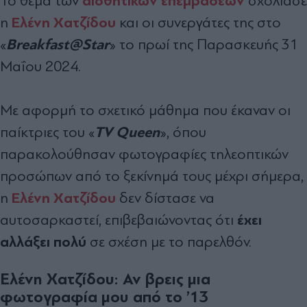
αισθητικών επεμβάσεων
Το θέμα των
σχολίασε
Ελένη Χατζίδου
η
και οι συνεργάτες της στο
Breakfast@Star
«
» το πρωί της Παρασκευής 31
Μαΐου 2024.
Με αφορμή το σχετικό μάθημα που έκαναν οι
TV Queen
παίκτριες του «
», όπου
παρακολούθησαν φωτογραφίες τηλεοπτικών
προσώπων από το ξεκίνημά τους μέχρι σήμερα,
Ελένη Χατζίδου
η
δεν δίστασε να
έχει
αυτοσαρκαστεί, επιβεβαιώνοντας ότι
αλλάξει πολύ
σε σχέση με το παρελθόν.
Ελένη Χατζίδου: Αν βρεις μια
φωτογραφία μου από το ’13