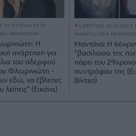
E
09.07.2026 23:39
LIFESTYLE
05.05.2025 
TIKA NEWSROOM
PARAPOLITIKA NEWSRO
ωρινιώτη: Η
Μαντόνα: H 66χρο
τική ανάρτηση για
"βασίλισσα της πο
θλια του αδερφού
πάρτι του 29χρονο
κου Φλωρινιώτη -
συντρόφου της (Ει
υν εδώ, να έβλεπες
Βίντεο)
 λείπεις" (Εικόνα)