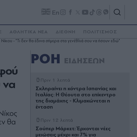
En
E
ΑΘΛΗΤΙΚΑ ΝΕΑ
ΔΙΕΘΝΗ
ΠΟΛΙΤΙΣΜΟΣ
 Νίκου - "Τι δεν θα έδινα σήμερα στα γενέθλιά σου να ήσουν εδώ"
ΡΟΗ
ΕΙΔΗΣΕΩΝ
λφού
υ να
Πριν 1 λεπτά
Σκληραίνει η κόντρα Ισπανίας και
Ιταλίας: Η Θέουτα στο επίκεντρο
της διαμάχης - Κλιμακώνεται η
ένταση
 Νίκος
εν θα
Πριν 12 λεπτά
Σούπερ Μάρκετ: Έρχονται νέες
μειώσεις μέχρι και 7% για