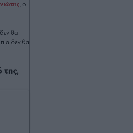
νιώτης
, ο
Τι κρύβει ο φάκελος για τη μοιραία
σύγκρουση των δύο ελικοπτέρων
Bell στη Ψάθα - Μέχρι το "κόκκαλο"
η έρευνα, με στόχο να απαντηθούν
όλα τα ερωτήματα
 δεν θα
 πια δεν θα
Πριν 49 λεπτά
Καιρός: Μίνι καύσωνας το
Σαββατοκύριακο - Ενισχυμένοι
άνεμοι στο Αιγαίο, πού θα βρέξει
 της,
(Βίντεο)
Πριν 53 λεπτά
Χατζηβασιλείου στην
"Απογευματινή": "Εθνικό στοίχηµα η
Ελληνική Προεδρία στην ΕΕ το 2027"