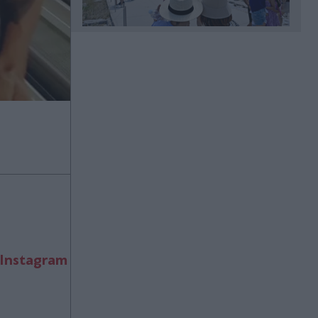
Πριν 28 λεπτά
Σάκκαρη - Γκοφ 0-2: Ήττα και
αποκλεισμός από το WTA Toronto
για την Ελληνίδα τενίστρια
Πριν 30 λεπτά
Έξοδος εκδρομέων Αυγούστου:
Πάνω από 65.000 αναμένεται να
αναχωρήσουν το Σαββατοκύριακο
από το λιμάνι του Πειραιά - Γεμάτα
τα πλοία
Πριν 43 λεπτά
Πυρόπληκτοι: Ενεργοποιούνται fast
Instagram
track μέτρα στήριξης - Τι
περιλαμβάνουν
Πριν 48 λεπτά