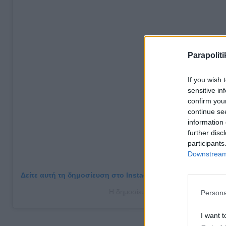
Parapoliti
If you wish 
sensitive in
confirm you
continue se
information 
further disc
participants
Downstream 
Δείτε αυτή τη δημοσίευση στο Instagram.
Η δημοσίευση κοινοποιήθηκε από το
Persona
I want t