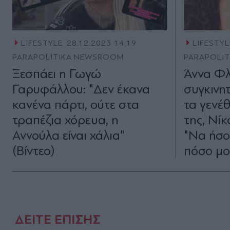
LIFESTYLE
28.12.2023 14:19
LIFESTYL
PARAPOLITIKA NEWSROOM
PARAPOLI
Ξεσπάει η Γωγώ
Άννα Φλ
Γαρυφάλλου: "Δεν έκανα
συγκινη
κανένα πάρτι, ούτε στα
τα γενέ
τραπέζια χόρευα, η
της, Νί
Αννούλα είναι χάλια"
"Να ήσο
(Βίντεο)
πόσο μου