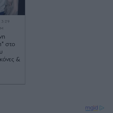
13:29
OM
νη
π" στο
υ
κόνες &