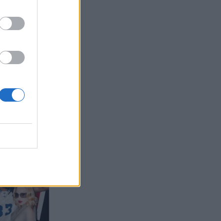
ρκίνος
ας στο