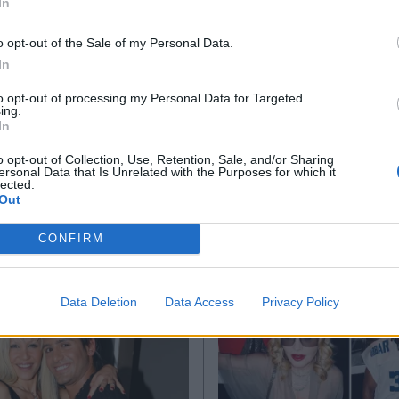
In
cial Media
#Instagram
#Γενέθλια
#Νίκος Φλωρινιώτης
#Κα
*
o opt-out of the Sale of my Personal Data.
Αποδέχομαι τους
όρους χρήσης
In
και την πολιτική απορρήτου
to opt-out of processing my Personal Data for Targeted
ing.
Εγγραφή
In
Ακολουθήστε μας στο
Ακολουθήστε μ
o opt-out of Collection, Use, Retention, Sale, and/or Sharing
facebook
twitter
ersonal Data that Is Unrelated with the Purposes for which it
lected.
X
Out
CONFIRM
Data Deletion
Data Access
Privacy Policy