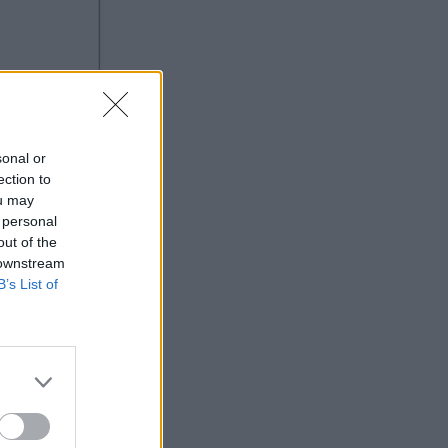
sonal or
ection to
ou may
 personal
out of the
 downstream
B’s List of