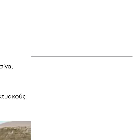
Πριν 45 λεπτά
Ταχιάος για μετρό Θεσσαλονίκης:
Ξεκινούν τα δοκιμαστικά
δρομολόγια των νέων σταθμών
προς την Καλαμαριά
Πριν 46 λεπτά
The Quiz with Balls: Ο Γιάννης
σίνα,
Τσιμιτσέλης αναλαμβάνει για πρώτη
φορά τηλεπαιχνίδι - Πώς παίζεται το
νέο gameshow με τις θεαματικές
βουτιές (Βίντεο)
ικτυακούς
Πριν 54 λεπτά
Τραγωδία στη Σπάρτη: Νεκρός
48χρονος οδηγός φορτηγού που
έπεσε σε γκρεμό (Βίντεο)