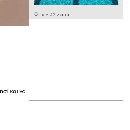
Πριν 32 λεπτά
Βασιλακόπουλος για ιό Δυτικού
Νείλου: Στο "κόκκινο" φέτος η
Αττική - Πώς μεταδίδεται, ποια είναι
τα συμπτώματα, ποια είναι τα μέτρα
προστασίας (Βίντεο)
Πριν 35 λεπτά
Marfin: "Είναι αθώα, ψευδής η
ταυτοποίηση προσώπου" λέει ο
συνήγορος της 46χρονης - Πήρε
προθεσμία για την Τρίτη (Βίντεο)
ησί και να
Πριν 39 λεπτά
Σκηνές έντασης στο κέντρο της
Θήβας: Άγριος καυγάς μεταξύ δύο
ανδρών, ο ένας εμβόλιζε
επανειλημμένα το αυτοκίνητο του
άλλου (Βίντεο)