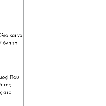
ύλιο και να
’ όλη τη
λιος! Που
ά της
ς στο