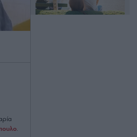
Πριν 19 λεπτά
Οι "Πρασινοφρουροί" της
Κουµουνδούρου κατά Τσίπρα και
οι... "σχέσεις" όσων αποχώρησαν
από το κόμμα Καρυστιανού με τη
μαφία
Πριν 26 λεπτά
Πέρεζ Χίλτον: "Χρειάζομαι βοήθεια"
είπε από το νοσοκομείο μετά τον
αυτοτραυματισμό σε live στο
TikTok - Η νεότερη εικόνα για την
υγεία του (Βίντεο)
Μαρία
Πριν 30 λεπτά
πουλο
.
Οικογενειακή τραγωδία στις Σέρρες:
Μητέρα και γιος οι νεκροί από την