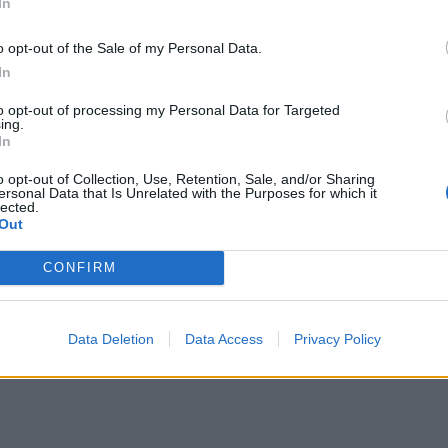
In
 «Ο τουρισμός δεν είναι μόνο το καλοκαίρι, κάνο
*
o opt-out of the Sale of my Personal Data.
Αποδέχομαι τους
όρους χρήσης
 ανάπτυξη του υπαίθριου τουρισμού, των ορεινώ
In
και την πολιτική απορρήτου
to opt-out of processing my Personal Data for Targeted
ing.
Εγγραφή
In
o opt-out of Collection, Use, Retention, Sale, and/or Sharing
ersonal Data that Is Unrelated with the Purposes for which it
της «Γης της Ελιάς», η Άντζελα Γκερέκου αναφέρ
lected.
X
Out
ς: «Η Αθηνά είναι μία γυναίκα που παρ’ όλες τις
 της, στέκεται ξανά και ξανά στα πόδια της. Είν
CONFIRM
θρωπιά της. Της συγχώρεσα πολλά από αυτά που 
Data Deletion
Data Access
Privacy Policy