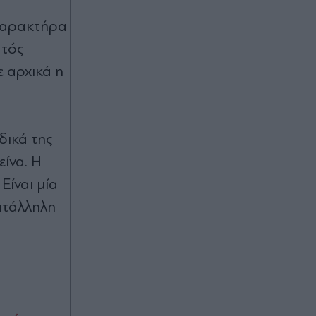
μετωπική σύγκρουση φορτηγού με
αυτοκίνητο (Εικόνες & Βίντεο)
 χαρακτήρα
ατός
Πριν 32 λεπτά
ε αρχικά η
Μακελειό στην Ταϊλάνδη: Ο μαθητής
που άνοιξε πυρ σε σχολείο και
σκότωσε 6 ανθρώπους είχε
εκτελέσει πρώτα τον παππού και τη
γιαγιά του με 26 σφαίρες (Εικόνες
δικά της
και βίντεο)
είνα. Η
Είναι μία
Πριν 33 λεπτά
ατάλληλη
Τουρισμός: Υπογράφηκε το νέο
Ειδικό Χωροταξικό Πλαίσιο, νέοι
κανόνες για δόμηση και επενδύσεις -
"Είναι επιλογή ευθύνης για το μέλλον
της χώρας", τονίζει ο Παπασταύρου
(Εικόνες)
Πριν 34 λεπτά