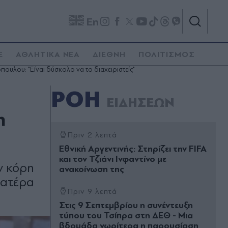
En
E
ΑΘΛΗΤΙΚΑ ΝΕΑ
ΔΙΕΘΝΗ
ΠΟΛΙΤΙΣΜΟΣ
πουλου: "Είναι δύσκολο να το διαχειριστείς"
ΡΟΗ
ΕΙΔΗΣΕΩΝ
η
Πριν 2 λεπτά
Εθνική Αργεντινής: Στηρίζει την FIFA
και τον Τζιάνι Ινφαντίνο με
ν κόρη
ανακοίνωση της
πατέρα
Πριν 9 λεπτά
Στις 9 Σεπτεμβρίου η συνέντευξη
τύπου του Τσίπρα στη ΔΕΘ - Μια
βδομάδα νωρίτερα η παρουσίαση