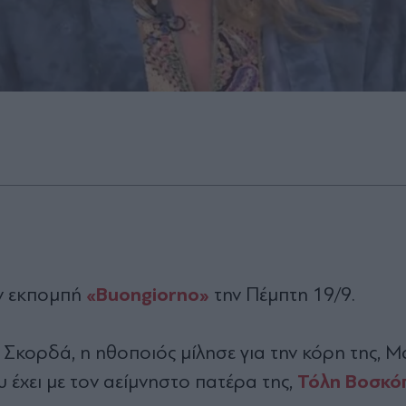
«Buongiorno»
ν εκπομπή
την Πέμπτη 19/9.
η Σκορδά, η ηθοποιός μίλησε για την κόρη της, 
Τόλη Βοσκό
υ έχει με τον αείμνηστο πατέρα της,