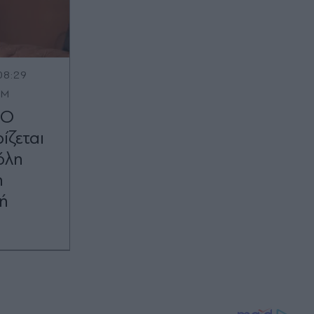
08:29
OM
 Ο
ίζεται
όλη
η
ή