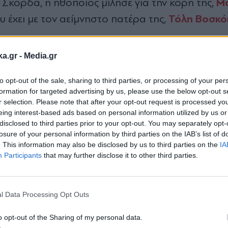
Μ
η Σκορδά, η ηθοποιός μίλησε για την κόρη της,
Τόλη Βοσκό
υ έχει με τον αείμνηστο πατέρα της,
ka.gr -
Media.gr
 μοιάζει και εξωτερικά, αλλά και σε σημεία του
to opt-out of the sale, sharing to third parties, or processing of your per
, την εσωτερική δύναμη. Ο Τόλης ήταν τόσο δυν
formation for targeted advertising by us, please use the below opt-out s
σι και η Μαρία, νομίζω έχει αυτό το κράμα», είπ
r selection. Please note that after your opt-out request is processed y
eing interest-based ads based on personal information utilized by us or
disclosed to third parties prior to your opt-out. You may separately opt-
losure of your personal information by third parties on the IAB’s list of
. This information may also be disclosed by us to third parties on the
IA
 την επιμονή και το πείσμα μου. Η Μαρία έχει τα 
Participants
that may further disclose it to other third parties.
Εγγραφή στο
υμε ρίζες και φτερά, για να πάνε όπου θέλουν εκ
newsletter
 άκουγε. Είναι σαν οδηγός μέσα στο μυαλό της. 
l Data Processing Opt Outs
την αφορούν μπορεί να τα αναλύσει εκείνη την κ
o opt-out of the Sharing of my personal data.